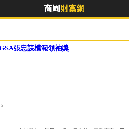
GSA張忠謀模範領袖獎
影像