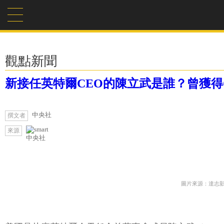
觀點新聞
新接任英特爾CEO的陳立武是誰？曾獲得
中央社
撰文者
來源
中央社
圖片來源：達志