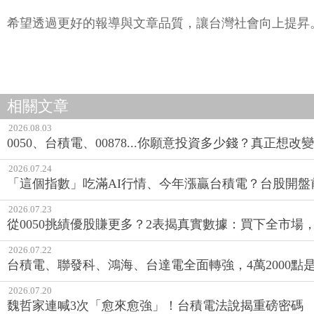
希望透過更好的報導與文章品質，讓台灣社會向上提昇
相關文章
2026.08.03
0050、台積電、00878...你願意投資多少錢？真正想
2026.07.24
「這個指數」吃滿AI行情、今年漲贏台積電？台股開盤
2026.07.23
從0050挑績優股賺更多？2表揭真實數據：買下全市場
2026.07.22
台積電、聯發科、鴻海、台達電全面轉強，4萬2000點
2026.07.20
魏哲家連喊3次「愈來愈強」！台積電法說揭重磅密碼