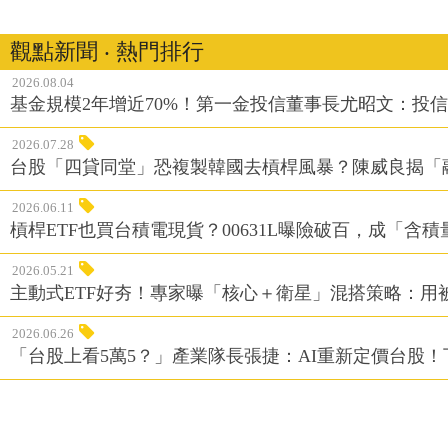
觀點新聞 ‧ 熱門排行
2026.08.04
基金規模2年增近70%！第一金投信董事長尤昭文：投
2026.07.28
台股「四貸同堂」恐複製韓國去槓桿風暴？陳威良揭「
2026.06.11
槓桿ETF也買台積電現貨？00631L曝險破百，成「含
2026.05.21
主動式ETF好夯！專家曝「核心＋衛星」混搭策略：用
2026.06.26
「台股上看5萬5？」產業隊長張捷：AI重新定價台股！