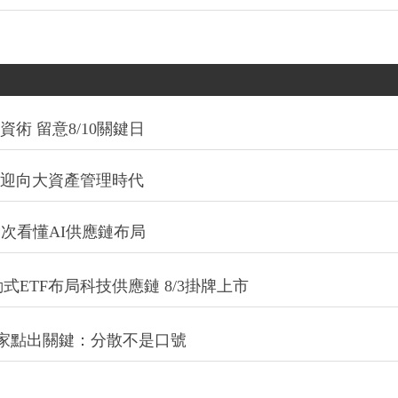
術 留意8/10關鍵日
信迎向大資產管理時代
一次看懂AI供應鏈布局
式ETF布局科技供應鏈 8/3掛牌上市
專家點出關鍵：分散不是口號