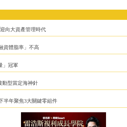
信迎向大資產管理時代
融資體脂率」不高
積量」冠軍
被動型當定海神針
下半年聚焦3大關鍵零組件