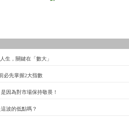
。
改變人生，關鍵在「數大」
前必先掌握2大指數
，是因為對市場保持敬畏！
是這波的低點嗎？