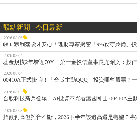
觀點新聞 ‧ 今日最新
2026.08.06
帳面獲利落袋才安心！理財專家揭密「9%攻守兼備」投資
2026.08.04
基金規模2年增近70%！第一金投信董事長尤昭文：投
2026.08.04
00410A正式掛牌！「台版主動QQQ」投資哪些股票？
2026.08.03
台股科技新兵登場！AI投資不光看護國神山 00410A主動
2026.08.03
指數創高但雜音不斷，2026下半年該追高還是觀望？