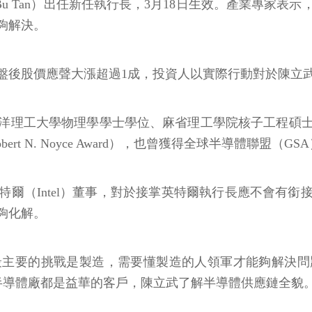
Bu Tan）出任新任執行長，3月18日生效。產業專家
夠解決。
盤後股價應聲大漲超過1成，投資人以實際行動對於陳立
洋理工大學物理學學士學位、麻省理工學院核子工程碩士學
rt N. Noyce Award），也曾獲得全球半導體聯盟（
爾（Intel）董事，對於接掌英特爾執行長應不會有
夠化解。
最主要的挑戰是製造，需要懂製造的人領軍才能夠解決問
日月光等半導體廠都是益華的客戶，陳立武了解半導體供應鏈全貌