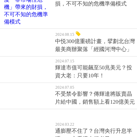
損，不可不知的危機準備模式
2024.08.15
中悦300億重磅計畫，擘劃北台灣
最美商辦聚落「經國河灣中心」
2024.07.15
輝達市值可能飆至50兆美元？投
資大老：只要10年！
2024.07.05
不受禁令影響？傳輝達將販賣晶
片給中國，銷售額上看120億美元
2024.03.22
通膨壓不住了？台灣央行升息半