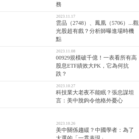
務
2023.11.17
雲品（2748）、鳳凰（5706）...觀
光股超有戲？分析師曝進場時機
點
2023.11.08
00929規模破千億！一表看所有高
股息ETF績效大PK，它為何抗
跌？
2023.10.27
科技業大老夜不能眠？張忠謀坦
言：美中脫鉤令他格外憂心
2023.10.26
美中關係趨緩？中國學者：為了
大選的「一貫表現」