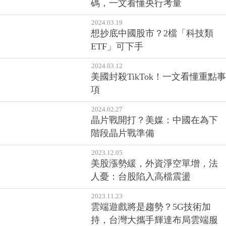
碼，一文看懂央行考量
2024.03.19
想抄底中國股市？2檔「科技類
ETF」可下手
2024.03.12
美國封殺TikTok！一文看懂重點事
項
2024.02.27
晶片戰開打？美媒：中國在為下
階段晶片戰準備
2023.12.05
美股漲勢緩，外資淨空單增，法
人憂：台股陷入高檔震盪
2023.11.23
雲端遊戲將是趨勢？5G技術加
持，台灣大攜手輝達布局雲端服