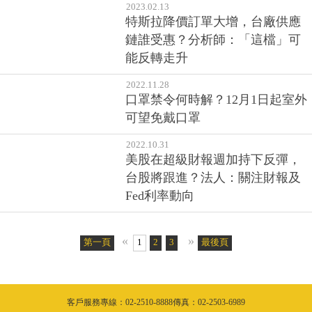
2023.02.13
特斯拉降價訂單大增，台廠供應
鏈誰受惠？分析師：「這檔」可
能反轉走升
2022.11.28
口罩禁令何時解？12月1日起室外
可望免戴口罩
2022.10.31
美股在超級財報週加持下反彈，
台股將跟進？法人：關注財報及
Fed利率動向
«
»
第一頁
1
2
3
4
5
最後頁
6
7
8
9
10
客戶服務專線：02-2510-8888傳真：02-2503-6989