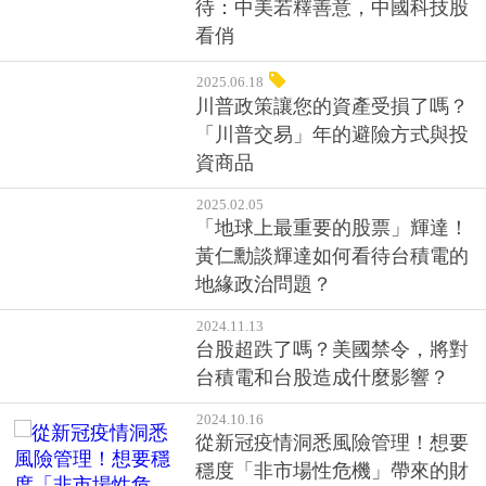
待：中美若釋善意，中國科技股
看俏
2025.06.18
川普政策讓您的資產受損了嗎？
「川普交易」年的避險方式與投
資商品
2025.02.05
「地球上最重要的股票」輝達！
黃仁勳談輝達如何看待台積電的
地緣政治問題？
2024.11.13
台股超跌了嗎？美國禁令，將對
台積電和台股造成什麼影響？
2024.10.16
從新冠疫情洞悉風險管理！想要
穩度「非市場性危機」帶來的財