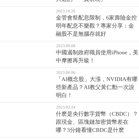
2023.10.26
金管會祭配息限制，6家壽險金控
明年配息不樂觀？專家分享：金
融股不是無腦存就好
2023.09.08
中國遏制政府職員使用iPhone，美
中摩擦再升級！
2023.06.06
「AI概念股」大漲，NVIDIA有哪
些新產品？AI教父黃仁勳一次說
明白！
2023.02.24
什麽是央行數字貨幣（CBDC）？
跟現金、區塊鏈加密貨幣差在
哪？3分鐘看懂CBDC是什麽