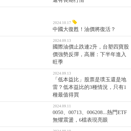
還有長期行情
2024.10.17
中國大復甦！油價將復活？
2024.09.13
國際油價止跌連2升，台塑四寶股
價強勢反彈，高層：下半年進入
旺季
2024.09.13
「低本益比」股票是璞玉還是地
雷？低本益比的3種情況，只有1
種最值得買
2024.09.11
0050、00713、006208...熱門ETF
無懼震盪，6檔表現亮眼