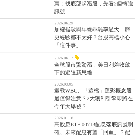
憲：找底部起漲股，先看2個轉強
訊號
2026.06.29
加權指數與年線乖離率過大，歷
史經驗都不太好？台股高檔小心
「這件事」
2026.06.17
全球股市驚驚漲，美日利差收斂
下的避險新思維
2026.03.05
迎戰WBC、「這檔」運彩概念股
最值得注意？2大獲利引擎即將在
今年大爆發？
2026.01.16
高股息ETF 00713配息落底訊號明
確、未來配息有望「回血」？配