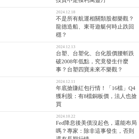
投資不是獲利萬靈丹
2024.12.18
不是所有航運相關類股都樂觀？
龍德造船、東哥遊艇何時止跌回
穩？
2024.12.13
台塑、台塑化、台化股價腰斬跌
破2008年低點，究竟發生什麼
事？台塑四寶未來不樂觀？
2024.12.11
年底搶賺紅包行情！「16檔」Q4
獲利股：有8檔銅板價，法人也搶
買
2024.10.22
Fed降息後美債沒起色，還能布局
嗎？專家：除非這事發生，否則