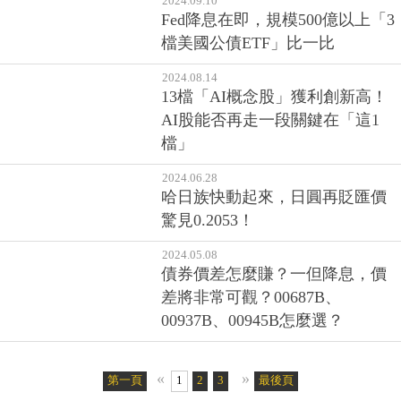
2024.09.10
Fed降息在即，規模500億以上「3
檔美國公債ETF」比一比
2024.08.14
13檔「AI概念股」獲利創新高！
AI股能否再走一段關鍵在「這1
檔」
2024.06.28
哈日族快動起來，日圓再貶匯價
驚見0.2053！
2024.05.08
債券價差怎麼賺？一但降息，價
差將非常可觀？00687B、
00937B、00945B怎麼選？
«
»
第一頁
1
2
3
4
5
最後頁
6
7
8
9