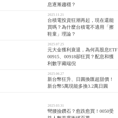
息逐漸趨穩？
2025.11.21
台積電投資狂潮再起，現在還能
買嗎？為什麼台積電不適用「擦
鞋童」理論？
2025.07.25
元大金獲利衰退，為何高股息ETF
00915、00918卻狂買？配息和獲
利數字藏端倪
2025.06.27
新台幣狂升、日圓換匯超甜價！
新台幣5萬現能多換3.2萬日圓
2025.03.31
彎腰撿鑽石？愈跌愈買！0050受