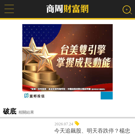
破底
相關結果
2026.07.24
今天追飆股、明天吞跌停？楊忠