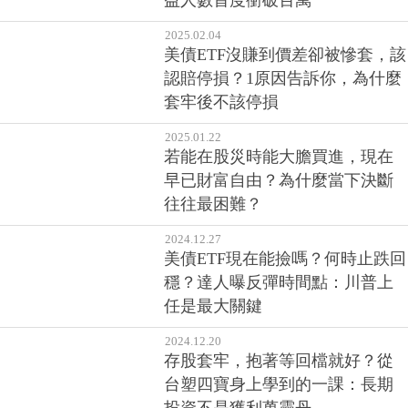
益人數首度衝破百萬
2025.02.04
美債ETF沒賺到價差卻被慘套，該
認賠停損？1原因告訴你，為什麼
套牢後不該停損
2025.01.22
若能在股災時能大膽買進，現在
早已財富自由？為什麼當下決斷
往往最困難？
2024.12.27
美債ETF現在能撿嗎？何時止跌回
穩？達人曝反彈時間點：川普上
任是最大關鍵
2024.12.20
存股套牢，抱著等回檔就好？從
台塑四寶身上學到的一課：長期