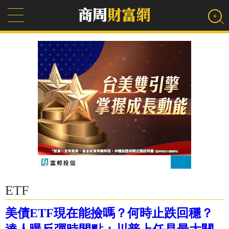
ETF
美債ETF現在能撿嗎？何時止跌回穩？