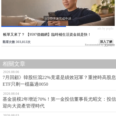
ads by popIn
帳單又來了？ 【9597借錢網】臨時補生活資金就是快！
深入了解
觀看次數 303,813次
Recommended by
相關文章
2026.08.06
7月回顧》韓股狂瀉22%竟還是績效冠軍？重挫時高股息
ETF只剩一檔贏過0050
2026.08.04
基金規模2年增近70%！第一金投信董事長尤昭文：投信
迎向大資產管理時代
2026.08.03