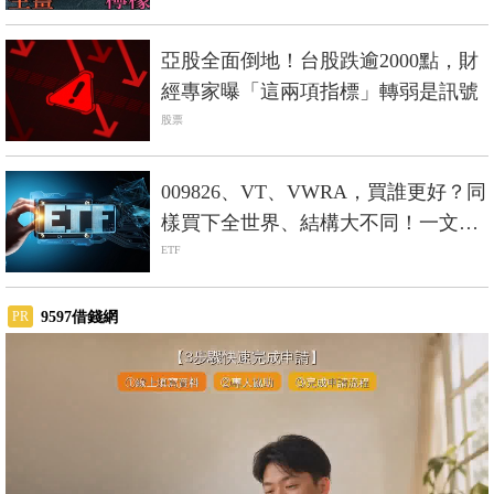
亞股全面倒地！台股跌逾2000點，財
經專家曝「這兩項指標」轉弱是訊號
股票
009826、VT、VWRA，買誰更好？同
樣買下全世界、結構大不同！一文完
整剖析
ETF
9597借錢網
PR