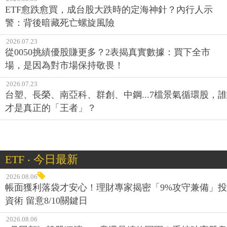
ETF愈跌愈買，成台股大跌時的定海神針？內行人示
警：背後暗藏死亡螺旋風險
2026.07.23
從0050挑績優股賺更多？2表揭真實數據：買下全市
場，是因為對市場保持敬畏！
2026.07.23
台塑、長榮、南亞科、群創、中鋼...7檔景氣循環股，誰
才是真正的「王者」？
ETF ‧ 今日最新
2026.08.06
帳面獲利落袋才安心！理財專家揭密「9%攻守兼備」投
資術 留意8/10關鍵日
2026.08.06