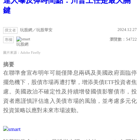
達人曝反彈時間點：川普上任是最大關
鍵
2024.12.27
玩股網／玩股華安
撰文者
瀏覽數：
54722
專欄
玩股網
圖片來源：Adobe Firefly
摘要
在聯準會宣布明年可能僅降息兩碼及美國政府面臨停
擺危機下，股債市場再遭打擊，增添美債ETF投資者焦
慮。美國政治不確定性及持續增發國債影響債市，投
資者應謹慎評估進入美債市場的風險，並考慮多元化
投資策略以應對未來市場波動。