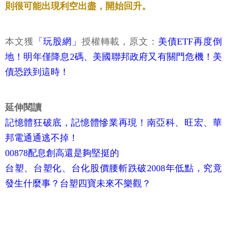
則很可能出現利空出盡，開始回升。
本文獲
「玩股網」
授權轉載，原文：
美債ETF再度倒
地！明年僅降息2碼、美國聯邦政府又有關門危機！美
債恐跌到這時！
延伸閱讀
記憶體狂破底，記憶體慘業再現！南亞科、旺宏、華
邦電通通逃不掉！
00878配息創高還是夠堅挺的
台塑、台塑化、台化股價腰斬跌破2008年低點，究竟
發生什麼事？台塑四寶未來不樂觀？