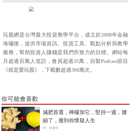
玩股網是台灣最大投資教學平台，成立於2008年金融
海嘯後，提供市場資訊、投資工具、觀點分析與教學
服務，幫助投資人賺錢是我們所致力的目標。網站每
月超過百萬人造訪，會員超過35萬，自製Podcast節目
《就是愛玩股》，下載數超過300萬次。
你可能會喜歡
PR
減肥首選，檸檬加它，堅持一週，腰
細了，瘦到你懷疑人生
PR・新素簡