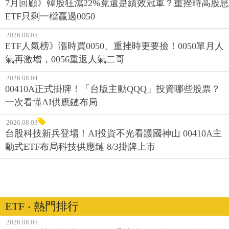
7月回顧》韓股狂瀉22%竟還是績效冠軍？重挫時高股息
ETF只剩一檔贏過0050
2026.08.05
ETF人氣榜》漲時買0050、重挫時更要撿！0050單月人
氣再激增，0056重返人氣二哥
2026.08.04
00410A正式掛牌！「台版主動QQQ」投資哪些股票？
一次看懂AI供應鏈布局
2026.08.03
台股科技新兵登場！AI投資不光看護國神山 00410A主
動式ETF布局科技供應鏈 8/3掛牌上市
ETF ‧ 熱門排行
2026.08.05