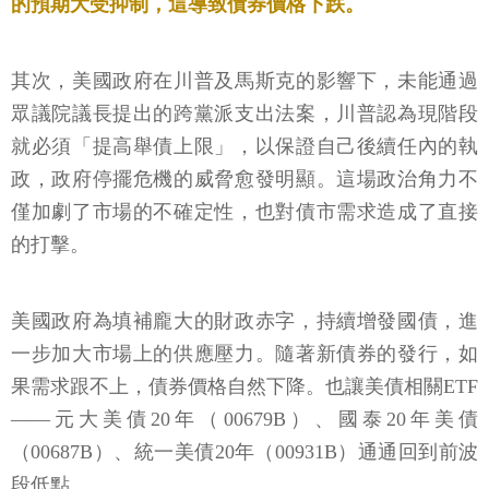
的預期大受抑制，這導致債券價格下跌。
其次，美國政府在川普及馬斯克的影響下，未能通過
眾議院議長提出的跨黨派支出法案，川普認為現階段
就必須「提高舉債上限」，以保證自己後續任內的執
政，政府停擺危機的威脅愈發明顯。這場政治角力不
僅加劇了市場的不確定性，也對債市需求造成了直接
的打擊。
美國政府為填補龐大的財政赤字，持續增發國債，進
一步加大市場上的供應壓力。隨著新債券的發行，如
果需求跟不上，債券價格自然下降。也讓美債相關ETF
——元大美債20年（00679B）、國泰20年美債
（00687B）、統一美債20年（00931B）通通回到前波
段低點。