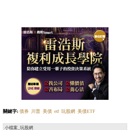
關鍵字:
債券
川普
美債
etf
玩股網
美債ETF
小檔案_玩股網