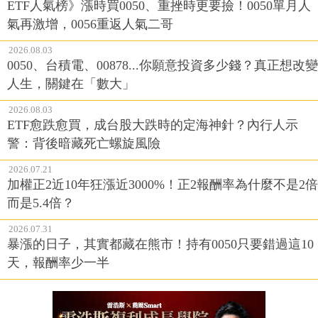
ETF人氣榜》漲時買0050、重挫時更要撿！0050單月人
氣再激增，0056重返人氣二哥
2026.08.03
0050、台積電、00878...你願意投資多少錢？真正想改變
人生，關鍵在「數大」
2026.08.03
ETF愈跌愈買，成台股大跌時的定海神針？內行人示
警：背後暗藏死亡螺旋風險
2026.07.21
加權正2近10年狂漲近3000%！正2報酬率為什麼不是2倍
而是5.4倍？
2026.07.31
暴漲的日子，其實都藏在熊市！持有0050只要錯過這10
天，報酬率少一半