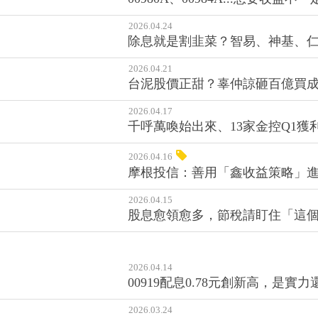
2026.04.24
除息就是割韭菜？智易、神基、
2026.04.21
台泥股價正甜？辜仲諒砸百億買
2026.04.17
千呼萬喚始出來、13家金控Q1獲
2026.04.16
摩根投信：善用「鑫收益策略」
2026.04.15
股息愈領愈多，節稅請盯住「這個
2026.04.14
00919配息0.78元創新高，是
2026.03.24