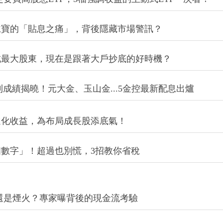
仁寶的「貼息之痛」，背後隱藏市場警訊？
成最大股東，現在是跟著大戶抄底的好時機？
利成績揭曉！元大金、玉山金...5金控最新配息出爐
進化收益，為布局成長股添底氣！
數字」！超過也別慌，3招教你省稅
實力還是煙火？專家曝背後的現金流考驗