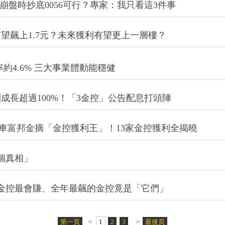
再崩盤時抄底0056可行？專家：我只看這3件事
望飆上1.7元？未來獲利有望更上一層樓？
利率約4.6% 三大事業體動能穩健
利成長超過100%！「3金控」公告配息打頭陣
金超車富邦金摘「金控獲利王」！13家金控獲利全揭曉
個真相」
！3金控最會賺、全年最飆的金控竟是「它們」
«
»
第一頁
1
2
3
4
5
最後頁
6
7
8
9
10
11