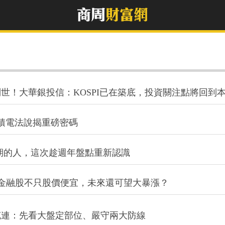
問世！大華銀投信：KOSPI已在築底，投資關注點將回到
積電法說揭重磅密碼
成長期的人，這次趁週年盤點重新認識
」金融股不只股價便宜，未來還可望大暴漲？
克連：先看大盤定部位、嚴守兩大防線