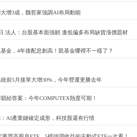
大增3成，魏哲家強調AI布局動能
後買進日 法人：台股基本面強韌 逢低偏多布局缺貨漲價題材
基金，4年後配息創高！凱基金哪裡不一樣了？
統前5月接單大增30%，今年營運更勝去年
穎給答案：今年COMPUTEX熱度可期！
：AI產業鏈確定成形，科技股還有行情
益不一定要買高股息ETF，5檔強調收益的主動式ETF一次看！