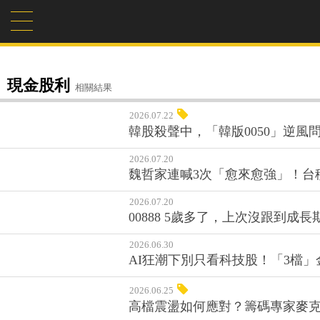
現金股利
相關結果
2026.07.22
韓股殺聲中，「韓版0050」逆風
2026.07.20
魏哲家連喊3次「愈來愈強」！台
2026.07.20
00888 5歲多了，上次沒跟到
2026.06.30
AI狂潮下別只看科技股！「3檔
2026.06.25
高檔震盪如何應對？籌碼專家麥