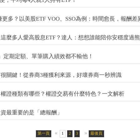
便，平均每4人就1人持有ETF！
賺更多？以美股ETF VOO、SSO為例：時間愈長，報酬差
麼還是這麼多人愛高股息ETF？達人：想想誰能陪你安穩度過
金」定期定額、單筆購入績效都不輸他！
很關鍵！從券商3種獲利來源，好壞券商一秒辨識
？權證種類有哪些？權證交易有什麼特色？一文解析
投資最重要的是「總報酬」
«
»
第一頁
1
2
3
4
5
最後頁
6
7
8
9