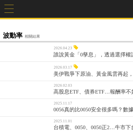
波動率
相關結果
2026.04.23
誰說黃金「0孳息」，透過選擇權
2026.03.17
美伊戰爭下原油、黃金風雲再起
2026.02.03
高股息ETF、債券ETF…報酬
2025.11.17
0056真的比0050安全很多嗎
2025.11.01
台積電、0050、0050正2…牛