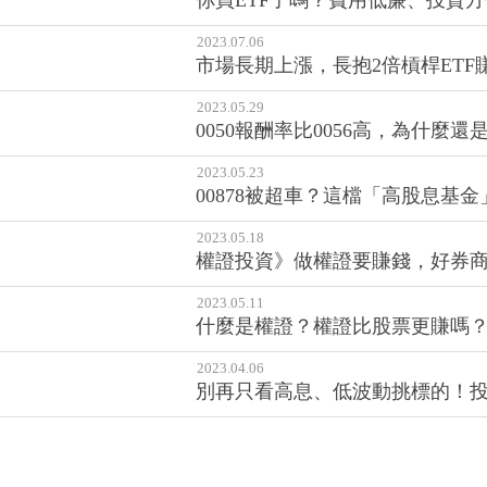
你買ETF了嗎？費用低廉、投資方
2023.07.06
市場長期上漲，長抱2倍槓桿ETF
2023.05.29
0050報酬率比0056高，為什
2023.05.23
00878被超車？這檔「高股息基
2023.05.18
權證投資》做權證要賺錢，好券商
2023.05.11
什麼是權證？權證比股票更賺嗎
2023.04.06
別再只看高息、低波動挑標的！