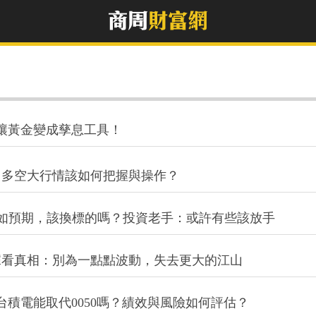
讓黃金變成孳息工具！
，多空大行情該如何把握與操作？
率不如預期，該換標的嗎？投資老手：或許有些該放手
？數據看真相：別為一點點波動，失去更大的江山
市下台積電能取代0050嗎？績效與風險如何評估？