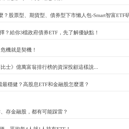
麼？股票型、期貨型、債券型下市懶人包-Smart智富ETF
擇？給你3檔政府債券ETF，先了解優缺點！
，危機就是契機！
比士》億萬富翁排行榜的資深投顧這樣說...
股哪一檔最穩健？高股息ETF和金融股怎麼選？
作、存金融股，都有可能踩雷？