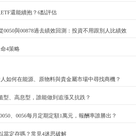
ETF還能續抱？6點評估
從0050與00878過去績效回測：投資不用跟別人比績效
命4策略
資人如何在能源、原物料與貴金屬市場中尋找商機？
878…市值型、高息型，誰能做到追漲又抗跌？
8？0050、0056每月定期定額1萬元，報酬率誰勝出？
可以當定存嗎？常見4迷思破解