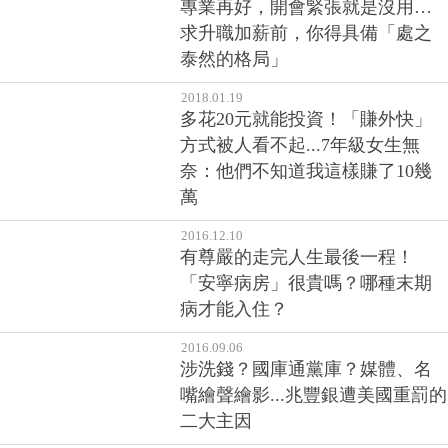
專業再好，開會緊張就是沒用…
求升職加薪前，你得具備「處之
泰然的格局」
2018.01.19
多花20元就能投資！「賺外快」
方式被人看不起...7年級女生無
奈：他們不知道我這樣賺了10幾
萬
2016.12.10
有尊嚴的走完人生最後一程！
「安寧病房」很貴嗎？哪種末期
病才能入住？
2016.09.06
涉洗錢？國庫通黨庫？媒體、名
嘴繪聲繪影...兆豐銀遭美國重罰的
二大主因