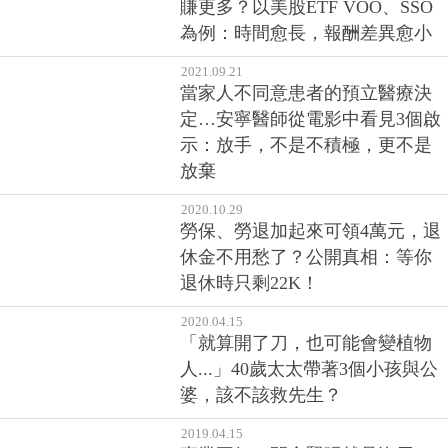
賺更多？以美股ETF VOO、SSO
為例：時間愈長，報酬差異愈小
2021.09.21
當家人不同意患者的預立醫療決
定…安寧醫師從電影中看見3個啟
示：放手，不是不積極，更不是
放棄
2020.10.29
勞保、勞退加起來可領4萬元，退
休金不用愁了？公開真相：等你
退休時只剩22K！
2020.04.15
「就算開了刀，也可能會變植物
人...」40歲太太帶著3個小孩與公
婆，該不該救先生？
2019.04.15