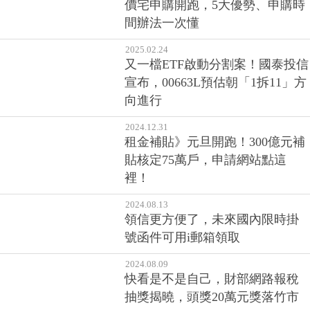
價宅申購開跑，5大優勢、申購時
間辦法一次懂
2025.02.24
又一檔ETF啟動分割案！國泰投信
宣布，00663L預估朝「1拆11」方
向進行
2024.12.31
租金補貼》元旦開跑！300億元補
貼核定75萬戶，申請網站點這
裡！
2024.08.13
領信更方便了，未來國內限時掛
號函件可用i郵箱領取
2024.08.09
快看是不是自己，財部網路報稅
抽獎揭曉，頭獎20萬元獎落竹市