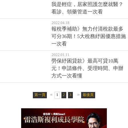
我是輕症，居家照護怎麼就醫？
看診、領藥管道一次看
2022.04.18
報稅季補助》無力付清稅款最多
可分36期！5大稅務紓困優惠措施
一次看
2022.01.11
勞保紓困貸款》最高可貸10萬
元！申請條件、受理時間、申辦
方式一次看懂
«
»
第一頁
1
2
3
4
最後頁