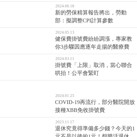
2024.06.18
新的勞保精算報告將出，勞動
部：擬調整CPI計算參數
2024.05.13
健保費掛號費紛紛調漲，專家教
你3步驟因應逐年走揚的醫療費
2024.03.11
掛號費「上限」取消，當心聯合
哄抬！公平會緊盯
2024.01.25
COVID-19再流行，部分醫院開放
接種XBB免收掛號費
2023.11.17
退休究竟得準備多少錢？今天的1
元不是以後的1元！想樂活退休，