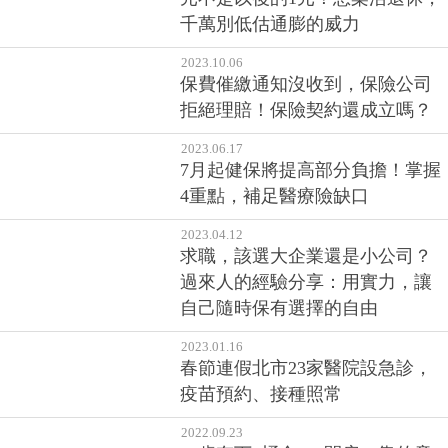
千萬別低估通膨的威力
2023.10.06
保費催繳通知沒收到，保險公司
拒絕理賠！保險契約還成立嗎？
2023.06.17
7月起健保將提高部分負擔！掌握
4重點，補足醫療險缺口
2023.04.12
求職，該選大企業還是小公司？
過來人的經驗分享：用實力，讓
自己隨時保有選擇的自由
2023.01.16
春節連假北市23家醫院設急診，
疫苗預約、接種照常
2022.09.23