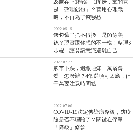
28歲存下1桶金＋1間房，靠的竟
是「整理錢包」？善用心理戰
略，不再為了錢發愁
2022.09.19
錢包舊了捨不得換，是節儉美
德？現實跟你想的不一樣！整理3
步驟，讓貧窮意識遠離自己
2022.07.27
股市下跌，追繳通知「萬箭齊
發」怎麼辦？4個選項可因應，但
千萬要注意時間點
2022.07.06
COVID-19法定傳染病降級，防疫
險是否不理賠了？關鍵在保單
「降級」條款