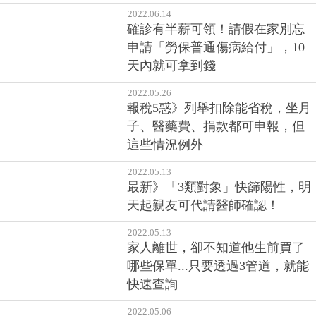
2022.06.14
確診有半薪可領！請假在家別忘
申請「勞保普通傷病給付」，10
天內就可拿到錢
2022.05.26
報稅5惑》列舉扣除能省稅，坐月
子、醫藥費、捐款都可申報，但
這些情況例外
2022.05.13
最新》「3類對象」快篩陽性，明
天起親友可代請醫師確認！
2022.05.13
家人離世，卻不知道他生前買了
哪些保單...只要透過3管道，就能
快速查詢
2022.05.06