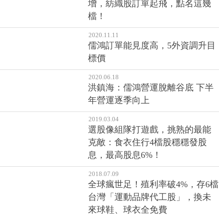
增，紡織股訂單起飛，點名這幾
檔！
2020.11.11
儒鴻訂單能見度高，5外資調升目
標價
2020.06.18
洪鎮海：儒鴻營運脫離谷底 下半
年營運逐季向上
2019.03.04
選股像組隊打遊戲，挑熟的最能
克敵：食衣住行4檔股穩穩發股
息，最高股息6%！
2018.07.09
全球瘋世足！殖利率破4%，存6檔
台灣「運動品牌代工股」，換未
來球鞋、球衣全免費