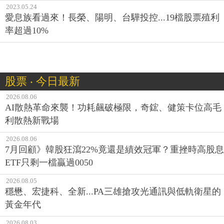
2023.05.24
愛息族看過來！長榮、陽明、台驊投控...19檔股票殖利
率超過10%
股票 ‧ 今日最新
2026.08.06
AI散熱革命來襲！功耗飆破極限，奇鋐、健策卡位高毛
利散熱新戰場
2026.08.06
7月回顧》韓股狂瀉22%竟還是績效冠軍？重挫時高股息
ETF只剩一檔贏過0050
2026.08.05
穩懋、宏捷科、全新...PA三雄搶攻光通訊與低軌衛星的
黃金年代
2026.08.03