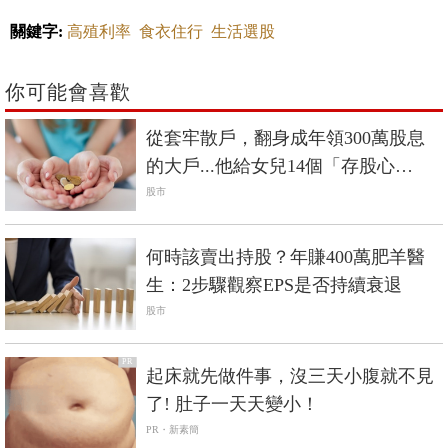
關鍵字:
高殖利率
食衣住行
生活選股
你可能會喜歡
從套牢散戶，翻身成年領300萬股息
的大戶...他給女兒14個「存股心
法」，早晚致富不是問題！
股市
何時該賣出持股？年賺400萬肥羊醫
生：2步驟觀察EPS是否持續衰退
股市
PR
起床就先做件事，沒三天小腹就不見
了! 肚子一天天變小！
PR・新素簡