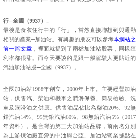
行─全國（9937）。
最後是食衣住行中的「行」，當然直接聯想到與通勤
相關的產業─加油站。有興趣的朋友可以參考
本網站之
前一篇文章
，裡面就提到了兩檔加油站股票，同樣殖
利率都很甜。而今天要談的是跟一般駕駛人更貼近的
汽油加油站股─全國（9937）。
全國加油站1988年創立，2000年上市。主要經營加油
站，供售汽、柴油和機車之潤滑保養、簡易檢驗、洗
車及潤滑油之供應。供售油品佔比為柴油20%、92無
鉛汽油14%、95無鉛汽油60%、98無鉛汽油5%（2017
年資料）。是台灣的第三大加油站品牌，前兩名分別
為上游煉油廠直營的中油與台亞。加油站營業據點在