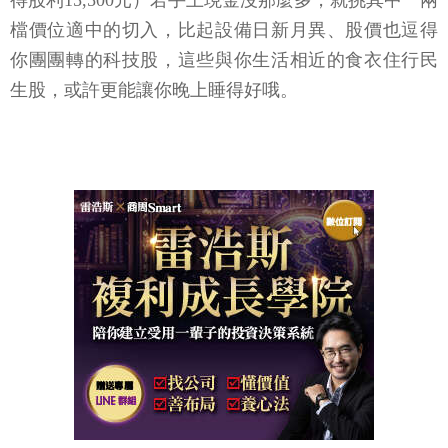
得股利15,500元）若手上現金沒那麼多，就挑其中一兩
檔價位適中的切入，比起設備日新月異、股價也逗得
你團團轉的科技股，這些與你生活相近的食衣住行民
生股，或許更能讓你晚上睡得好哦。