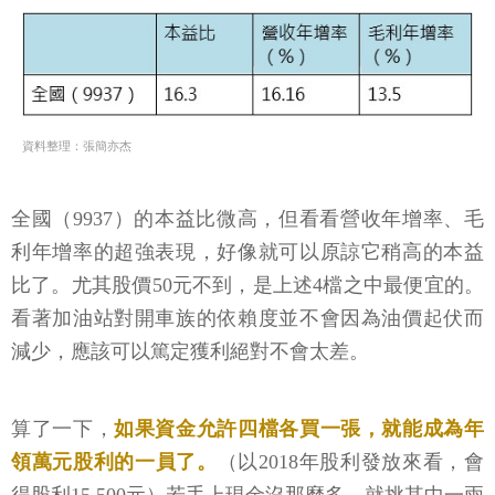
資料整理：張簡亦杰
全國（9937）的本益比微高，但看看營收年增率、毛
利年增率的超強表現，好像就可以原諒它稍高的本益
比了。尤其股價50元不到，是上述4檔之中最便宜的。
看著加油站對開車族的依賴度並不會因為油價起伏而
減少，應該可以篤定獲利絕對不會太差。
算了一下，
如果資金允許四檔各買一張，就能成為年
領萬元股利的一員了。
（以2018年股利發放來看，會