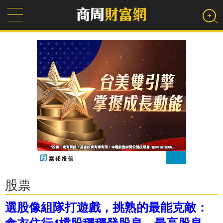
股票
選股像組隊打遊戲，挑熟的最能克敵：