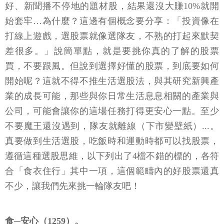
好、新聞播不停地的題材股，結果還沒大賺10%就開
始套牢…為什麼？這邊有個概念要分享：「投資像在
打線上遊戲，選股票就像選隊友，不熟的打起來默契
差很多。」說簡單點，就是要挑你真的了解的股票
買，不要跟風。但說到選擇好懂的股票，到底要如何
開始呢？這就不得不推生活選股法，與其研究新興產
業的成長可能，那些與你日常生活息息相關的產業與
公司，可能會讓你的這場任務打得更安心一點。至少
不要魔王還沒遇到，隊友就離線（下市變壁紙）...。
真要做到生活選股，吃飯時和運動時都可以找股票，
遵循這種選股思維，以下列出了4檔不錯的標的，各符
合「食衣住行」其中一項，這個範疇內的好股票還真
不少，讓我們先來挑一輪隊友吧！
食─安心（1259）。