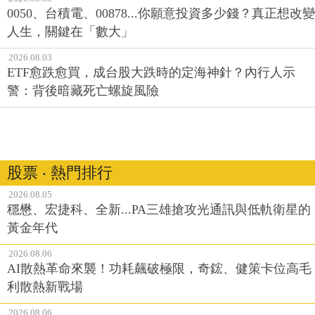
0050、台積電、00878...你願意投資多少錢？真正想改變
人生，關鍵在「數大」
2026.08.03
ETF愈跌愈買，成台股大跌時的定海神針？內行人示
警：背後暗藏死亡螺旋風險
股票 ‧ 熱門排行
2026.08.05
穩懋、宏捷科、全新...PA三雄搶攻光通訊與低軌衛星的
黃金年代
2026.08.06
AI散熱革命來襲！功耗飆破極限，奇鋐、健策卡位高毛
利散熱新戰場
2026.08.06