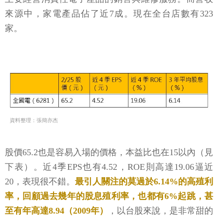
來源中，家電產品佔了近7成。現在全台店數有323
家。
資料整理：張簡亦杰
股價65.2也是容易入場的價格，本益比也在15以內（見
下表）。近4季EPS也有4.52，ROE則高達19.06逼近
20，表現很不錯。
最引人關注的莫過於6.14%的高殖利
率，回顧過去幾年的股息殖利率，也都有6%起跳，甚
至有年高達8.94（2009年）
，以台股來說，是非常甜的