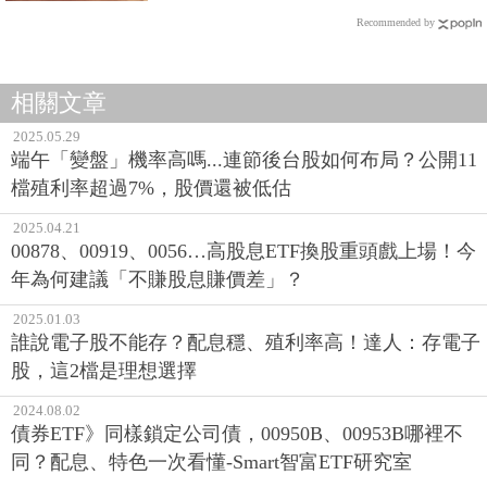
Recommended by
相關文章
2025.05.29
端午「變盤」機率高嗎...連節後台股如何布局？公開11
檔殖利率超過7%，股價還被低估
2025.04.21
00878、00919、0056…高股息ETF換股重頭戲上場！今
年為何建議「不賺股息賺價差」？
2025.01.03
誰說電子股不能存？配息穩、殖利率高！達人：存電子
股，這2檔是理想選擇
2024.08.02
債券ETF》同樣鎖定公司債，00950B、00953B哪裡不
同？配息、特色一次看懂-Smart智富ETF研究室