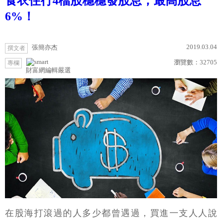
食衣住行4檔股穩穩發股息，最高股息
6%！
2019.03.04
張簡亦杰
撰文者
瀏覽數：
32705
專欄
財富網編輯嚴選
在股海打滾過的人多少都曾遇過，買進一支人人說