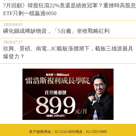
7月回顧》韓股狂瀉22%竟還是績效冠軍？重挫時高股息
ETF只剩一檔贏過0050
2026.04.02
磷化銦成稀缺物資，「5台廠」坐收戰略紅利
2026.07.27
欣興、景碩、南電...IC載板漲價潮下，載板三雄誰最具
爆發力？
客戶服務專線：02-2510-8888傳真：02-2503-6989