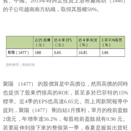
賓、中國。2013年時跨足投資上游布廠南紡（1440）
的子公司越南南方紡織，取得其股權50%。
資料整理：張簡亦杰
聚陽 （1477） 的股價算是中高價位，然而高價的同時
也提供了股東們很高的ROE，甚至多於巴菲特的15%
標準。近4季的EPS也高達6.65元。而上周新聞報導中
提到，聚陽（1477） 剛自結1月獲利，單月的稅前盈餘
2億元，年增率達56.2%，每股稅前盈餘就有0.96 元。
若要延伸到接下來的整個第一季，春夏是服裝出貨旺