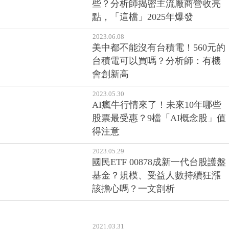
些？分析師揭密主流廠商營收亮
點，「這檔」2025年爆發
2023.06.08
美中都不能沒有台積電！560元的
台積電可以買嗎？分析師：有機
會創新高
2023.05.30
AI瘋牛行情來了！未來10年哪些
股票最受惠？9檔「AI概念股」值
得注意
2023.05.29
國民ETF 00878成新一代台股護盤
基金？規模、受益人數持續狂漲
該擔心嗎？一文剖析
2021.03.31