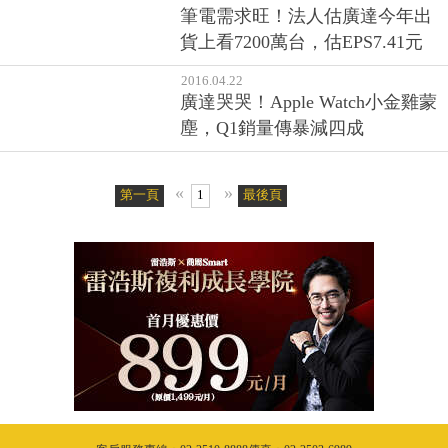
筆電需求旺！法人估廣達今年出
貨上看7200萬台，估EPS7.41元
2016.04.22
廣達哭哭！Apple Watch小金雞蒙
塵，Q1銷量傳暴減四成
«
»
第一頁
1
最後頁