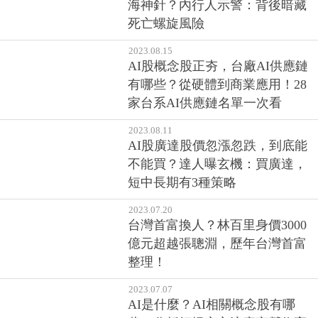
海神針？內行人示警：背後暗藏
死亡螺旋風險
2023.08.15
AI股概念股正夯，台廠AI供應鏈
有哪些？從硬體到商業應用！28
家台系AI供應鏈名單一次看
2023.08.11
AI股廣達股價忽漲忽跌，到底能
不能買？達人曝玄機：買廣達，
短中長期有3種策略
2023.07.20
台灣首富換人？林百里身價3000
億元超越張聰淵，歷年台灣首富
整理！
2023.07.07
AI是什麼？AI相關概念股有哪