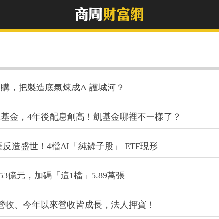
購，把製造底氣煉成AI護城河？
基金，4年後配息創高！凱基金哪裡不一樣了？
I難產反造盛世！4檔AI「純鏟子股」 ETF現形
53億元，加碼「這1檔」5.89萬張
季營收、今年以來營收皆成長，法人押寶！