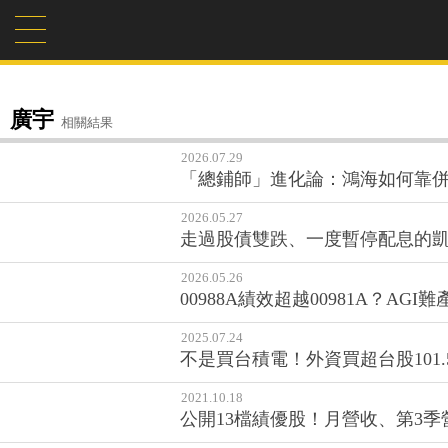
廣宇
相關結果
2026.07.29
「總鋪師」進化論：鴻海如何靠併
2026.05.27
走過股債雙跌、一度暫停配息的凱
2026.05.26
00988A績效超越00981A？AG
2025.07.24
不是買台積電！外資買超台股101.
2021.10.18
公開13檔績優股！月營收、第3