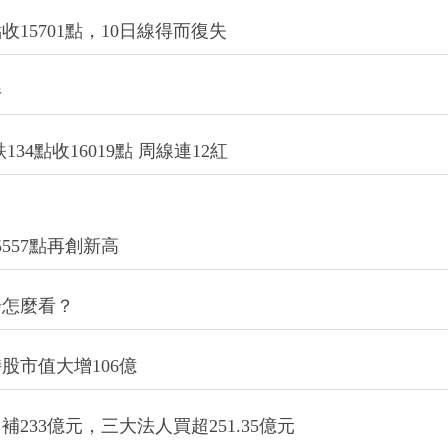
15701點，10日線得而復失
伴
4點收16019點 周線連12紅
557點再創新高
步怎麼看？
股市值大增106億
33億元，三大法人買超251.35億元