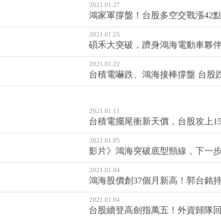
2021.01.27
鴻家軍撐盤！台股多空交戰漲42點收
2021.01.25
碩禾大突破，躋身鴻海電動車夥
2021.01.22
台積電嚇跌、鴻海接棒撐盤 台股跌13
2021.01.11
台積電擺尾衝新天價，台股攻上15
2021.01.05
影片》鴻海突破底型頸線，下一
2021.01.04
鴻海股價創37個月新高！郭台銘持
2021.01.04
台股續登高劍指萬五！外資歸隊回補2