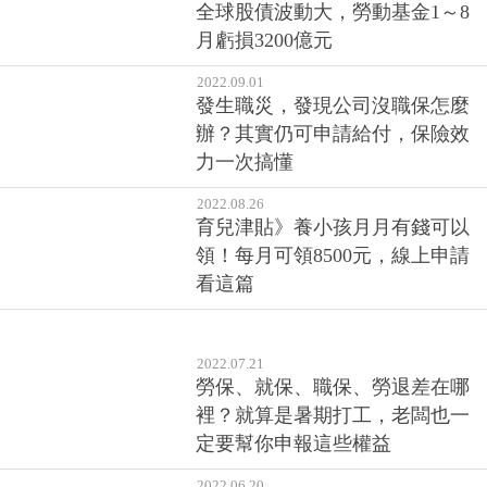
全球股債波動大，勞動基金1～8
月虧損3200億元
2022.09.01
發生職災，發現公司沒職保怎麼
辦？其實仍可申請給付，保險效
力一次搞懂
2022.08.26
育兒津貼》養小孩月月有錢可以
領！每月可領8500元，線上申請
看這篇
2022.07.21
勞保、就保、職保、勞退差在哪
裡？就算是暑期打工，老闆也一
定要幫你申報這些權益
2022.06.20