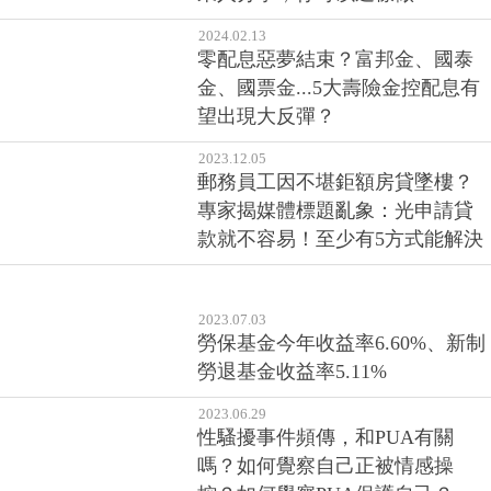
2024.02.13
零配息惡夢結束？富邦金、國泰
金、國票金...5大壽險金控配息有
望出現大反彈？
2023.12.05
郵務員工因不堪鉅額房貸墜樓？
專家揭媒體標題亂象：光申請貸
款就不容易！至少有5方式能解決
2023.07.03
勞保基金今年收益率6.60%、新制
勞退基金收益率5.11%
2023.06.29
性騷擾事件頻傳，和PUA有關
嗎？如何覺察自己正被情感操