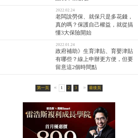
2022.02.24
老闆說勞保、就保只是多花錢，
真的嗎？保護自己權益，就從搞
懂3大保險開始
2022.01.24
政府補助》生育津貼、育嬰津貼
有哪些？線上申辦更方便，但要
留意這2個時間點
«
»
第一頁
1
2
3
4
最後頁