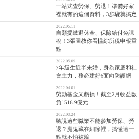
一站式查勞保、勞退！準備好家
裡就有的這個資料，3步驟就搞定
2022.05.11
自願提繳退休金、保險給付免課
稅！3張圖教你看懂綜所稅申報重
點
2022.05.09
7年級生近半未婚，身為家庭和社
會主力，務必建好6面向防護網
2022.04.01
勞動基金又虧損！截至2月收益數
負1516.9億元
2022.03.24
聽說這些職業不能參加勞保、勞
退？魔鬼藏在細節裡，搞懂這一
點就不怕被騙