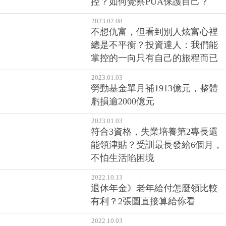
控？如何覺察PUA保護自己？
2023.02.08
不想仇富，但看到別人炫富心裡
總是不平衡？投資達人：我們能
掌控的一向只有自己的旅程而已
2023.01.03
勞動基金單月補1913億元，整體
虧損逾2000億元
2023.01.03
符合3資格，失業培養第2專長還
能領津貼？受訓最長發給6個月，
不怕生活陷困境
2022.10.13
退休年金》老年給付怎麼領比較
有利？2張圖直接算給你看
2022.10.03