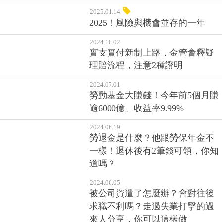
2025.01.14
2025！風險與機會並存的一年
2024.10.02
實支實付新制上路，金管會釋疑
理賠流程，注意2種證明
2024.07.01
勞動基金大賺錢！今年前5個月賺
逾6000億、收益率9.99%
2024.06.19
勞退金是什麼？他跟勞保年金不
一樣！退休後有2筆錢可領，你知
道嗎？
2024.06.05
被公司資遣了怎麼辦？會對往後
求職不利嗎？走過失業打擊的過
來人分享，你可以這樣做