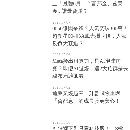
上「最強6月」？富邦金、國泰
金...誰最會賺？
2026.07.07
0050誰與爭鋒？人氣突破300萬！
超新星00403A風光掛牌後，人氣
反倒大衰退？
2026.07.06
Meta擬出租算力，是AI泡沫前
兆？即便AI退燒，這2大族群是長
線布局避風港
2026.07.02
通膨又燒起來，升息風險重燃
「會配息」的成長股更安心！
2026.06.30
AI狂潮下別只看科技股！「3檔」