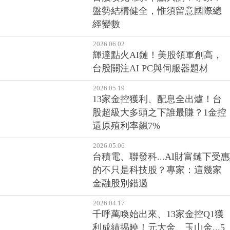
2026.06.03
台股攻克4萬6千點大關！專家：
盤勢結構健全，惟須留意國際總
經變數
2026.06.02
輝達點火AI鏈！美股領軍創高，
台股關注AI PC與伺服器題材
2026.05.19
13家金控獲利、配息全出爐！台
股超級大多頭之下誰最賺？1金控
還原殖利率飆7%
2026.05.06
台積電、聯發科...AI財富鏈下受惠
的不只是科技股？專家：這幾家
金融股別錯過
2026.04.17