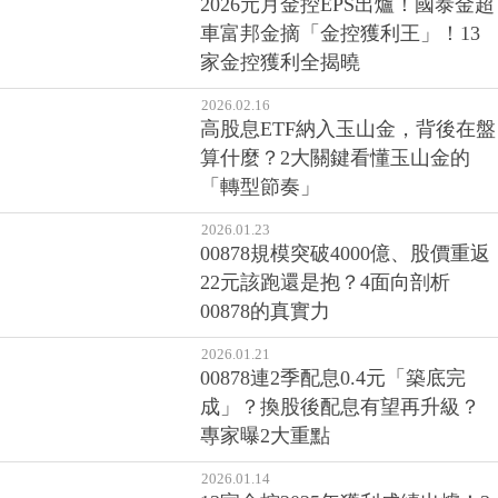
2026.02.24
2026元月金控EPS出爐！國泰金超
車富邦金摘「金控獲利王」！13
家金控獲利全揭曉
2026.02.16
高股息ETF納入玉山金，背後在盤
算什麼？2大關鍵看懂玉山金的
「轉型節奏」
2026.01.23
00878規模突破4000億、股價重返
22元該跑還是抱？4面向剖析
00878的真實力
2026.01.21
00878連2季配息0.4元「築底完
成」？換股後配息有望再升級？