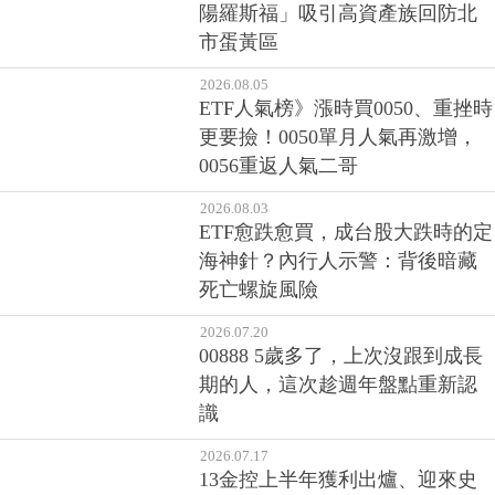
陽羅斯福」吸引高資產族回防北
市蛋黃區
2026.08.05
ETF人氣榜》漲時買0050、重挫時
更要撿！0050單月人氣再激增，
0056重返人氣二哥
2026.08.03
ETF愈跌愈買，成台股大跌時的定
海神針？內行人示警：背後暗藏
死亡螺旋風險
2026.07.20
00888 5歲多了，上次沒跟到成長
期的人，這次趁週年盤點重新認
識
2026.07.17
13金控上半年獲利出爐、迎來史