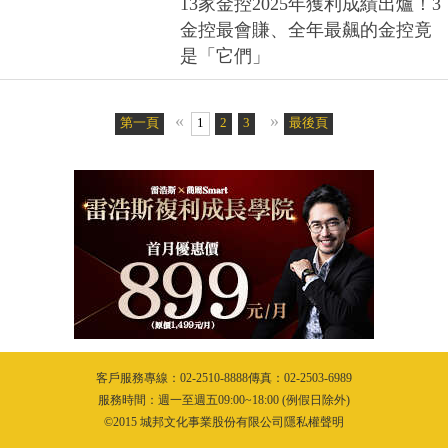
專家曝2大重點
2026.01.14
13家金控2025年獲利成績出爐！3
金控最會賺、全年最飆的金控竟
是「它們」
«
»
第一頁
1
2
3
4
5
最後頁
6
7
8
9
10
11