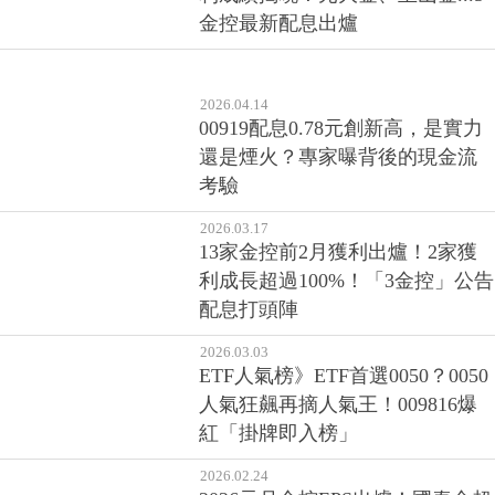
千呼萬喚始出來、13家金控Q1獲
利成績揭曉！元大金、玉山金...5
金控最新配息出爐
2026.04.14
00919配息0.78元創新高，是實力
還是煙火？專家曝背後的現金流
考驗
2026.03.17
13家金控前2月獲利出爐！2家獲
利成長超過100%！「3金控」公告
配息打頭陣
2026.03.03
ETF人氣榜》ETF首選0050？0050
人氣狂飆再摘人氣王！009816爆
紅「掛牌即入榜」