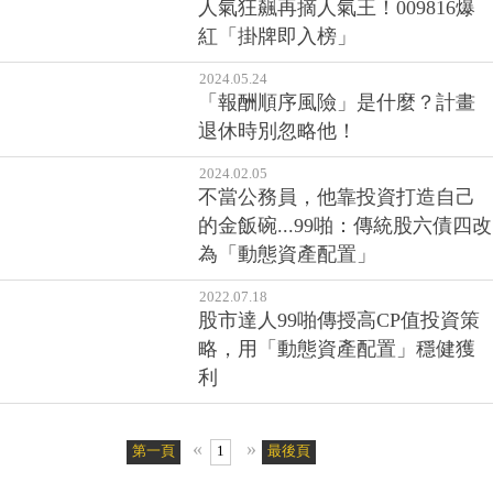
人氣狂飆再摘人氣王！009816爆
紅「掛牌即入榜」
2024.05.24
「報酬順序風險」是什麼？計畫
退休時別忽略他！
2024.02.05
不當公務員，他靠投資打造自己
的金飯碗...99啪：傳統股六債四改
為「動態資產配置」
2022.07.18
股市達人99啪傳授高CP值投資策
略，用「動態資產配置」穩健獲
利
«
»
第一頁
1
最後頁