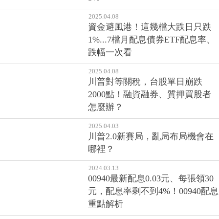
2025.04.08
資金避風港！這幾檔大跌日只跌
1%...7檔月配息債券ETF配息率、
跌幅一次看
2025.04.08
川普對等關稅，台股單日崩跌
2000點！融資融券、質押買股者
怎麼辦？
2025.04.03
川普2.0新賽局，亂局布局機會在
哪裡？
2024.03.13
00940最新配息0.03元、每張領30
元，配息率剩不到4%！00940配息
重點解析