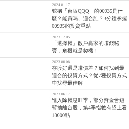
2024.01.17
號稱「台版QQQ」的00935是什
麼？能買嗎、適合誰？3分鐘掌握
00935的投資重點
2023.12.05
「選擇權」散戶贏家的賺錢秘
寶，危機就是契機！
2023.08.08
存股好還是賺價差？如何找到最
適合的投資方式？從7種投資方式
中找尋最佳解
2023.06.17
進入除權息旺季，部分資金會短
暫抽離台股，第4季指數有望上看
18000點