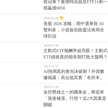
效冠軍？重挫時高股息ETF只剩一
檔贏過0050
2026.01.20
美股 2026 攻略：期中選舉與 AI
雙利多，小資族也能靈活佈局全
球巨頭
2026.01.06
主動式ETF報酬率超亮眼！主動式
ETF績效真的能長期打敗大盤嗎？
2025.11.27
AI熱潮真的會泡沫破裂？外資數
據揭露：高估值其實「有所本」
2025.11.10
金控雙雄之一的國泰金，將迎來
「落後補漲」行情？這2大因素是
關鍵