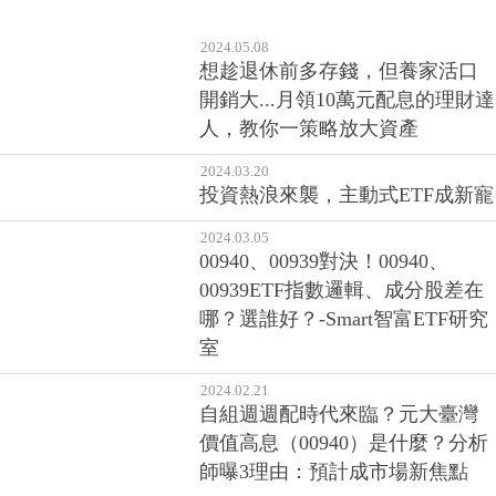
2024.05.08
想趁退休前多存錢，但養家活口
開銷大...月領10萬元配息的理財達
人，教你一策略放大資產
2024.03.20
投資熱浪來襲，主動式ETF成新寵
2024.03.05
00940、00939對決！00940、
00939ETF指數邏輯、成分股差在
哪？選誰好？-Smart智富ETF研究
室
2024.02.21
自組週週配時代來臨？元大臺灣
價值高息（00940）是什麼？分析
師曝3理由：預計成市場新焦點