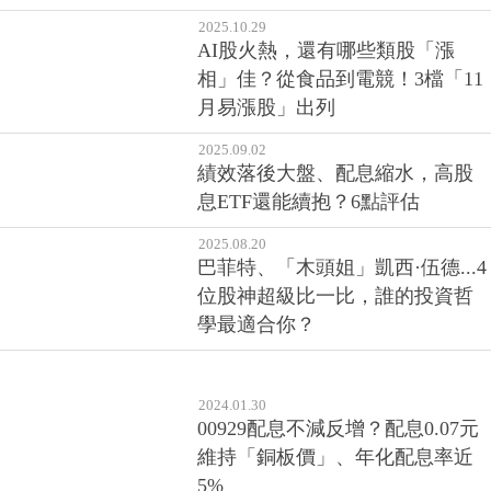
2025.10.29
AI股火熱，還有哪些類股「漲
相」佳？從食品到電競！3檔「11
月易漲股」出列
2025.09.02
績效落後大盤、配息縮水，高股
息ETF還能續抱？6點評估
2025.08.20
巴菲特、「木頭姐」凱西·伍德...4
位股神超級比一比，誰的投資哲
學最適合你？
2024.01.30
00929配息不減反增？配息0.07元
維持「銅板價」、年化配息率近
5%