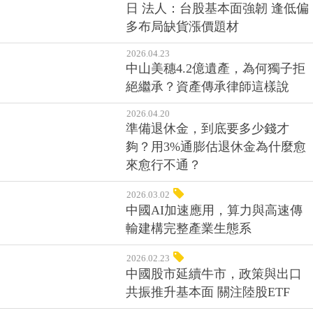
日 法人：台股基本面強韌 逢低偏
多布局缺貨漲價題材
2026.04.23
中山美穗4.2億遺產，為何獨子拒
絕繼承？資產傳承律師這樣說
2026.04.20
準備退休金，到底要多少錢才
夠？用3%通膨估退休金為什麼愈
來愈行不通？
2026.03.02
中國AI加速應用，算力與高速傳
輸建構完整產業生態系
2026.02.23
中國股市延續牛市，政策與出口
共振推升基本面 關注陸股ETF