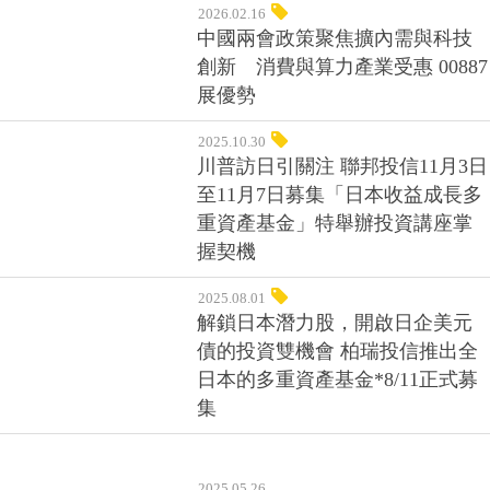
2026.02.16
中國兩會政策聚焦擴內需與科技
創新 消費與算力產業受惠 00887
展優勢
2025.10.30
川普訪日引關注 聯邦投信11月3日
至11月7日募集「日本收益成長多
重資產基金」特舉辦投資講座掌
握契機
2025.08.01
解鎖日本潛力股，開啟日企美元
債的投資雙機會 柏瑞投信推出全
日本的多重資產基金*8/11正式募
集
2025.05.26