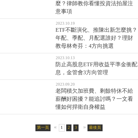
麼？律師教你看懂投資法拍屋注
意事項
2023.10.19
ETF不斷演化、推陳出新怎麼挑？
年配、季配、月配選誰好？理財
教母林奇芬：4方向挑選
2023.10.13
防止高股息ETF用收益平準金衝配
息，金管會3方向管理
2023.09.20
老闆積欠加班費、剩餘特休不給
薪酬好困擾？能追討嗎？一文看
懂如何捍衛自身權益
«
»
第一頁
1
2
3
4
5
最後頁
6