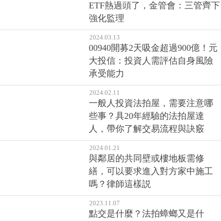
ETF熱過頭了，金管會：三管齊下
強化監理
2024.03.13
00940開募2天吸金超過900億！元
大投信：投資人需評估自身風險
承受能力
2024.02.11
一般人投資法拍屋，需要注意哪
些事？具20年經驗的法拍屋達
人，帶你了解交易流程與訣竅
2024.01.21
與鄰居的共同壁或樓地板需修
繕，可以要求進入對方家中施工
嗎？律師這樣説
2023.11.07
點交是什麼？法拍蟑螂又是什