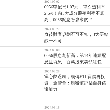
2024.07.02
0056季配息1.07元，單次殖利率
2.6%！前3大成分股殖利率不算
高，0056配息怎麼來的？
2024.06.27
身後財產規劃不可不知，3大要點
缺一不可！
2024.05.08
0056股息創新高，第14年連續配
息且填息！百萬股東笑領紅包
2024.03.28
當心熱過頭，網傳ETF質借再投
資，金管會：應審慎評估自身償
還能力
2024.03.18