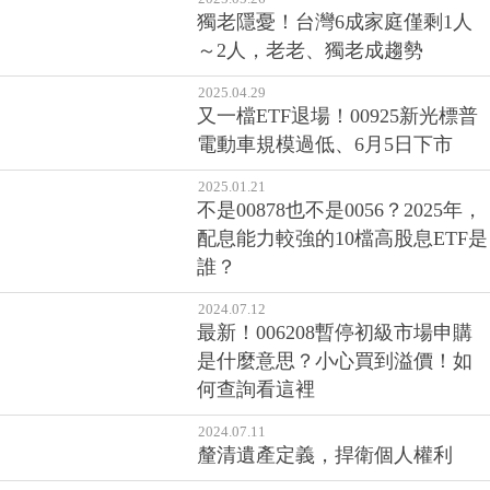
獨老隱憂！台灣6成家庭僅剩1人
～2人，老老、獨老成趨勢
2025.04.29
又一檔ETF退場！00925新光標普
電動車規模過低、6月5日下市
2025.01.21
不是00878也不是0056？2025年，
配息能力較強的10檔高股息ETF是
誰？
2024.07.12
最新！006208暫停初級市場申購
是什麼意思？小心買到溢價！如
何查詢看這裡
2024.07.11
釐清遺產定義，捍衛個人權利