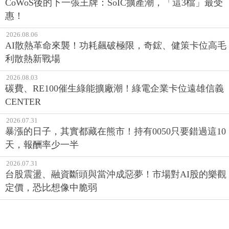
CoWoS後的下一張王牌：SoIC擴產潮，「這3檔」最受
惠！
2026.08.06
AI散熱革命來襲！功耗飆破極限，奇鋐、健策卡位高毛
利散熱新戰場
2026.08.03
碳費、RE100催生綠能擴廠潮！綠電企業卡位遠雄信義
CENTER
2026.07.31
暴漲的日子，其實都藏在熊市！持有0050只要錯過這10
天，報酬率少一半
2026.07.31
台股震盪、融資斷頭與當沖成惡夢！市場對AI股的樂觀
定價，恐比想像中脆弱