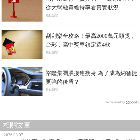
從大盤融資維持率看真實狀況
觀點新聞
刮刮樂全攻略！最高2000萬元頭獎，
台彩：高中獎率鎖定這4款
觀點新聞
裕隆集團股接連瘦身 為了成為納智捷
更強的後盾？
觀點新聞
Recommended by
相關文章
2026.08.07