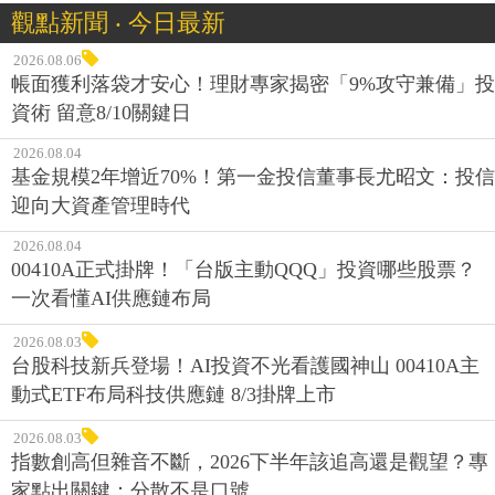
觀點新聞 ‧ 今日最新
2026.08.06
帳面獲利落袋才安心！理財專家揭密「9%攻守兼備」投
資術 留意8/10關鍵日
2026.08.04
基金規模2年增近70%！第一金投信董事長尤昭文：投信
迎向大資產管理時代
2026.08.04
00410A正式掛牌！「台版主動QQQ」投資哪些股票？
一次看懂AI供應鏈布局
2026.08.03
台股科技新兵登場！AI投資不光看護國神山 00410A主
動式ETF布局科技供應鏈 8/3掛牌上市
2026.08.03
指數創高但雜音不斷，2026下半年該追高還是觀望？專
家點出關鍵：分散不是口號