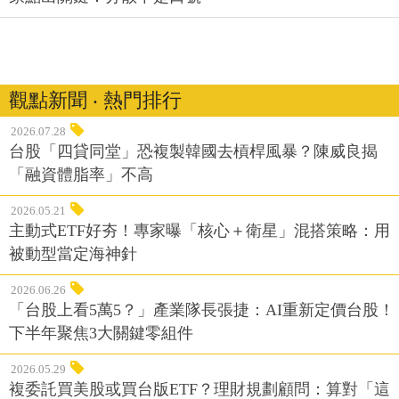
觀點新聞 ‧ 熱門排行
2026.07.28
台股「四貸同堂」恐複製韓國去槓桿風暴？陳威良揭
「融資體脂率」不高
2026.05.21
主動式ETF好夯！專家曝「核心＋衛星」混搭策略：用
被動型當定海神針
2026.06.26
「台股上看5萬5？」產業隊長張捷：AI重新定價台股！
下半年聚焦3大關鍵零組件
2026.05.29
複委託買美股或買台版ETF？理財規劃顧問：算對「這