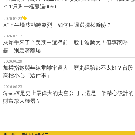
ETF只剩一檔贏過0050
2026.07.23
AI下半場波動轉劇烈，如何用週選擇權避險？
2026.07.17
灰犀牛來了？美期中選舉前，股市波動大！但專家呼
籲：別急著離場
2026.06.29
加權指數與年線乖離率過大，歷史經驗都不太好？台股
高檔小心「這件事」
2026.06.23
SpaceX是史上最偉大的太空公司，還是一個精心設計的
財富放大機器？