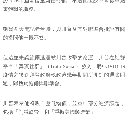
於2026年屆滿後重新任命他。不過他也說不會提早結
束鮑爾的職務。
鮑爾今天開記者會時，與川普及其對聯準會批評有關
的提問他一概不答。
但這並未讓鮑爾逃過被川普攻擊的命運。川普在社群
平台「真實社群」（Truth Social）發文，將COVID-19
疫情之後到拜登政府執政這幾年期間所見到的通膨問
題，歸咎於鮑爾與聯準會。
川普表示他將親自壓低物價，並重申部分經濟議題，
包括「削減監管」和「重振美國製造業」。