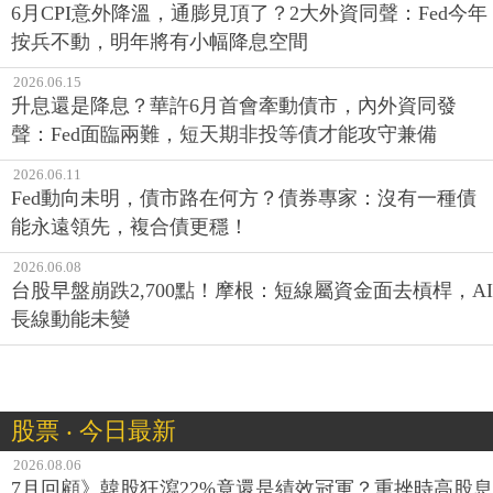
6月CPI意外降溫，通膨見頂了？2大外資同聲：Fed今年
按兵不動，明年將有小幅降息空間
2026.06.15
升息還是降息？華許6月首會牽動債市，內外資同發
聲：Fed面臨兩難，短天期非投等債才能攻守兼備
2026.06.11
Fed動向未明，債市路在何方？債券專家：沒有一種債
能永遠領先，複合債更穩！
2026.06.08
台股早盤崩跌2,700點！摩根：短線屬資金面去槓桿，AI
長線動能未變
股票 ‧ 今日最新
2026.08.06
7月回顧》韓股狂瀉22%竟還是績效冠軍？重挫時高股息