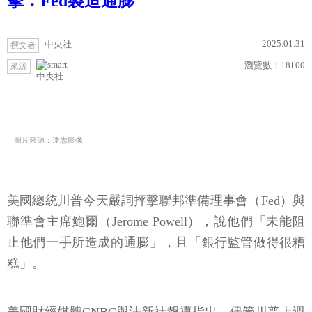
擊：Fed製造通膨
2025.01.31
中央社
撰文者
瀏覽數：
18100
來源
中央社
圖片來源：達志影像
美國總統川普今天嚴詞抨擊聯邦準備理事會（Fed）與
聯準會主席鮑爾（Jerome Powell），說他們「未能阻
止他們一手所造成的通膨」，且「銀行監管做得很糟
糕」。