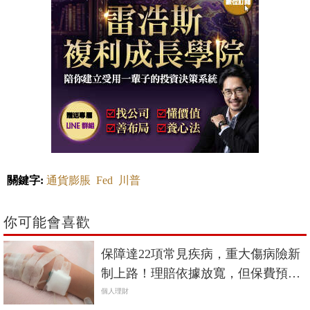
關鍵字:
通貨膨脹
Fed
川普
你可能會喜歡
保障達22項常見疾病，重大傷病險新
制上路！理賠依據放寬，但保費預估
漲價5%
個人理財