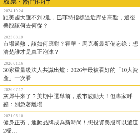
股票 ‧ 熱門排行
2024.10.24
距美國大選不到2週，巴菲特指標逼近歷史高點，選後
美股該何去何從？
2025.08.19
市場過熱，該如何應對？霍華・馬克斯最新備忘錄：想
清楚誰才是真正泡沫？
2026.01.16
30家重量級法人共識出爐：2026年最被看好的「10大資
產」一次看
2026.07.17
灰犀牛來了？美期中選舉前，股市波動大！但專家呼
籲：別急著離場
2021.06.10
健身正夯，運動品牌成為新時尚！想投資美股可以選這
2檔…