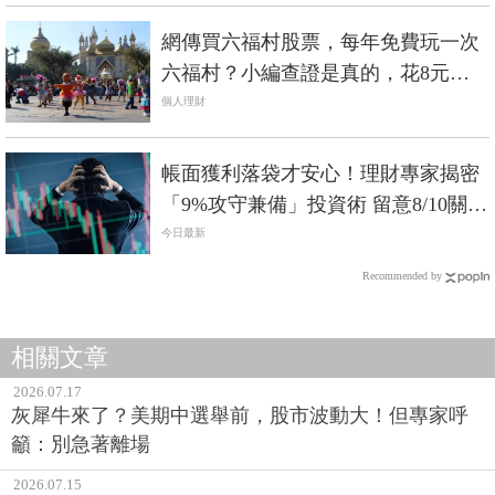
網傳買六福村股票，每年免費玩一次
六福村？小編查證是真的，花8元買1
股也行
個人理財
帳面獲利落袋才安心！理財專家揭密
「9%攻守兼備」投資術 留意8/10關鍵
日
今日最新
Recommended by
相關文章
2026.07.17
灰犀牛來了？美期中選舉前，股市波動大！但專家呼
籲：別急著離場
2026.07.15