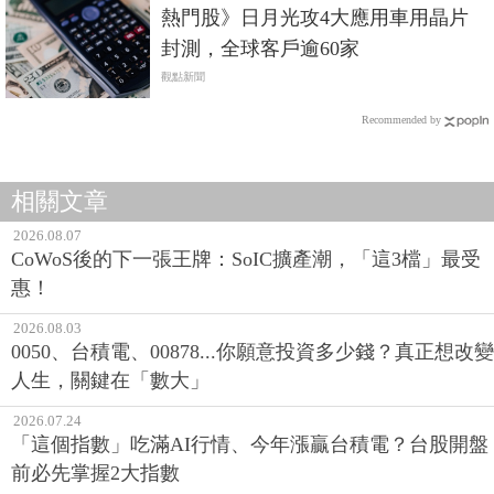
熱門股》日月光攻4大應用車用晶片
封測，全球客戶逾60家
觀點新聞
Recommended by
相關文章
2026.08.07
CoWoS後的下一張王牌：SoIC擴產潮，「這3檔」最受
惠！
2026.08.03
0050、台積電、00878...你願意投資多少錢？真正想改變
人生，關鍵在「數大」
2026.07.24
「這個指數」吃滿AI行情、今年漲贏台積電？台股開盤
前必先掌握2大指數