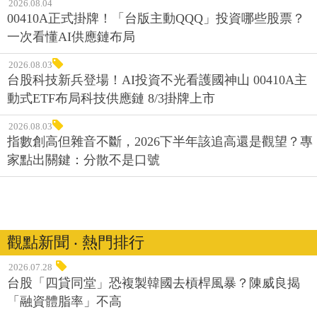
2026.08.04
00410A正式掛牌！「台版主動QQQ」投資哪些股票？
一次看懂AI供應鏈布局
2026.08.03
台股科技新兵登場！AI投資不光看護國神山 00410A主
動式ETF布局科技供應鏈 8/3掛牌上市
2026.08.03
指數創高但雜音不斷，2026下半年該追高還是觀望？專
家點出關鍵：分散不是口號
觀點新聞 ‧ 熱門排行
2026.07.28
台股「四貸同堂」恐複製韓國去槓桿風暴？陳威良揭
「融資體脂率」不高