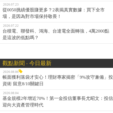
2026.07.23
從0050挑績優股賺更多？2表揭真實數據：買下全市
場，是因為對市場保持敬畏！
2026.07.22
台積電、聯發科、鴻海、台達電全面轉強，4萬2000點
是這波的低點嗎？
觀點新聞 ‧ 今日最新
2026.08.06
帳面獲利落袋才安心！理財專家揭密「9%攻守兼備」投
資術 留意8/10關鍵日
2026.08.04
基金規模2年增近70%！第一金投信董事長尤昭文：投信
迎向大資產管理時代