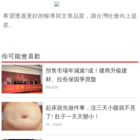
希望透過更好的報導與文章品質，讓台灣社會向上提
昇。
你可能會喜歡
預售市場年減逾7成！建商升級建
材、拉長保固爭買盤
觀點新聞
PR
起床就先做件事，沒三天小腹就不見
了! 肚子一天天變小！
PR・新素簡