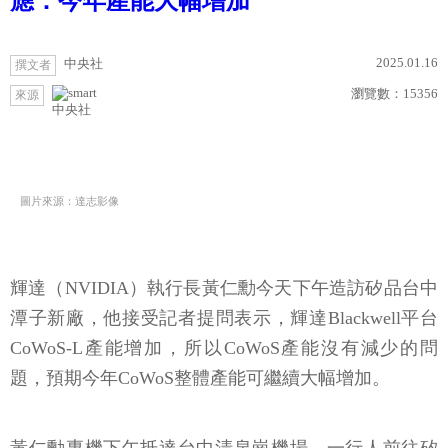
應：今年產能大幅增加
2025.01.16
中央社
撰文者
瀏覽數：
15356
來源
中央社
圖片來源：達志影像
輝達（NVIDIA）執行長黃仁勳今天下午造訪矽品台中
潭子新廠，他接受記者提問表示，輝達Blackwell平台
CoWoS-L產能增加，所以CoWoS產能沒有減少的問
題，預期今年CoWoS整體產能可繼續大幅增加。