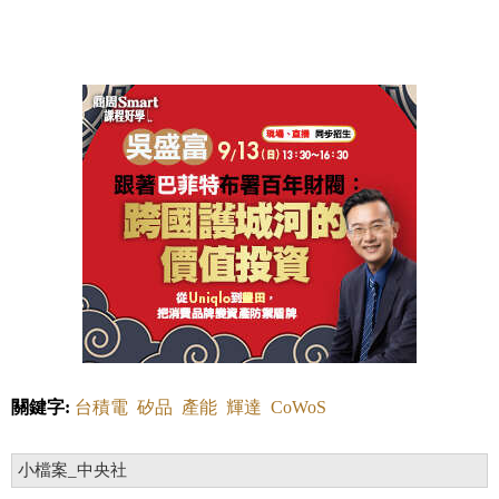
關鍵字:
台積電
矽品
產能
輝達
CoWoS
小檔案_中央社