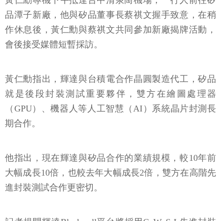
黃仁勳專機下午抵達台中清泉崗機場，一行人前往矽
品潭子新廠，他與矽品董事長蔡祺文握手致意，在稍
作休息後，黃仁勳與蔡祺文共同參加新廠揭牌活動，
會後接受媒體短暫採訪。
黃仁勳指出，輝達與台積電合作晶圓製造代工，矽品
就是後段封裝測試重要夥伴，雙方在繪圖處理器
（GPU）、機器人等人工智慧（AI）系統晶片封測長
期合作。
他指出，現在輝達與矽品合作的業績規模，較10年前
大幅成長10倍，也較去年大幅成長2倍，雙方在高階先
進封裝測試合作更密切。