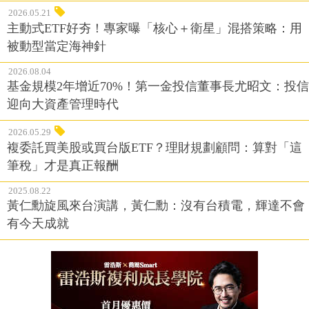
2026.05.21
主動式ETF好夯！專家曝「核心＋衛星」混搭策略：用
被動型當定海神針
2026.08.04
基金規模2年增近70%！第一金投信董事長尤昭文：投信
迎向大資產管理時代
2026.05.29
複委託買美股或買台版ETF？理財規劃顧問：算對「這
筆稅」才是真正報酬
2025.08.22
黃仁勳旋風來台演講，黃仁勳：沒有台積電，輝達不會
有今天成就