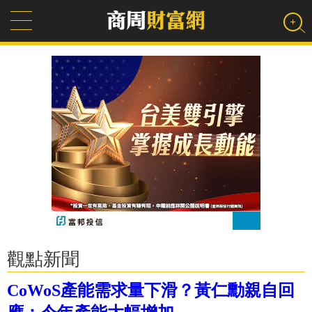
觀點新聞
CoWoS產能需求量下滑？黃仁勳親自回