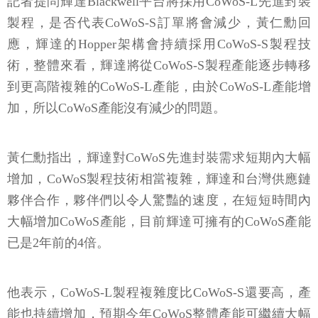
記者提問輝達Blackwell平台將採用CoWoS-L先進封裝
製程，是否代表CoWoS-S訂單將會減少，黃仁勳回
應，輝達的Hopper架構會持續採用CoWoS-S製程技
術，整體來看，輝達將從CoWoS-S製程產能逐步轉移
到更高階複雜的CoWoS-L產能，由於CoWoS-L產能增
加，所以CoWoS產能沒有減少的問題。
黃仁勳指出，輝達對CoWoS先進封裝需求短期內大幅
增加，CoWoS製程技術相當複雜，輝達和台灣供應鏈
夥伴合作，夥伴們以令人驚豔的速度，在短短時間內
大幅增加CoWoS產能，目前輝達可擁有的CoWoS產能
已是2年前的4倍。
他表示，CoWoS-L製程複雜度比CoWoS-S還要高，產
能也持續增加，預期今年CoWoS整體產能可繼續大幅