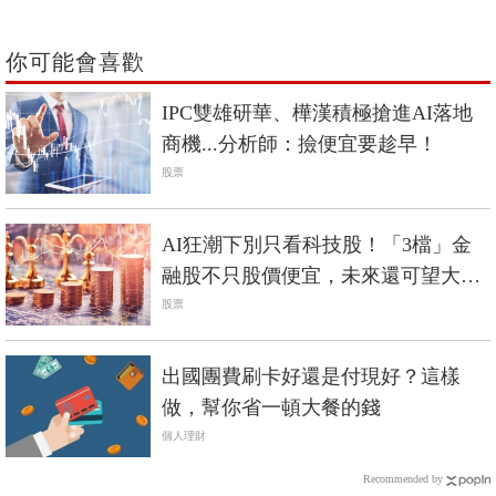
你可能會喜歡
IPC雙雄研華、樺漢積極搶進AI落地
商機...分析師：撿便宜要趁早！
股票
AI狂潮下別只看科技股！「3檔」金
融股不只股價便宜，未來還可望大暴
漲？
股票
出國團費刷卡好還是付現好？這樣
做，幫你省一頓大餐的錢
個人理財
Recommended by