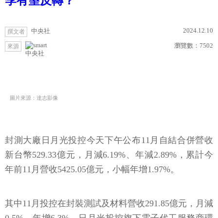
季有望反轉？
2024.12.10
中央社
撰文者
瀏覽數：
7502
來源
中央社
圖片來源：達志影像
封測大廠日月光投控今天下午公布11月自結合併營收
新台幣529.33億元，月減6.19%、年減2.89%，累計今
年前11月營收5425.05億元，小幅年增1.97%。
其中11月投控在封裝測試及材料營收291.85億元，月減