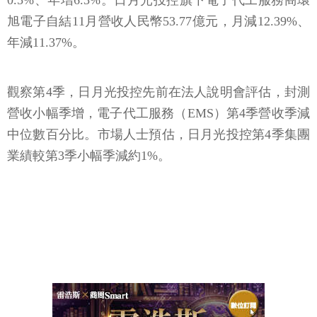
0.5%、年增6.3%。日月光投控旗下電子代工服務商環
旭電子自結11月營收人民幣53.77億元，月減12.39%、
年減11.37%。
觀察第4季，日月光投控先前在法人說明會評估，封測
營收小幅季增，電子代工服務（EMS）第4季營收季減
中位數百分比。市場人士預估，日月光投控第4季集團
業績較第3季小幅季減約1%。