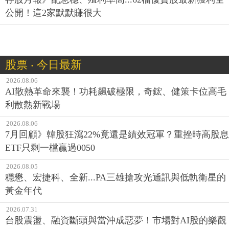
公開！這2家默默賺很大
股票 ‧ 今日最新
2026.08.06
AI散熱革命來襲！功耗飆破極限，奇鋐、健策卡位高毛
利散熱新戰場
2026.08.06
7月回顧》韓股狂瀉22%竟還是績效冠軍？重挫時高股息
ETF只剩一檔贏過0050
2026.08.05
穩懋、宏捷科、全新...PA三雄搶攻光通訊與低軌衛星的
黃金年代
2026.07.31
台股震盪、融資斷頭與當沖成惡夢！市場對AI股的樂觀