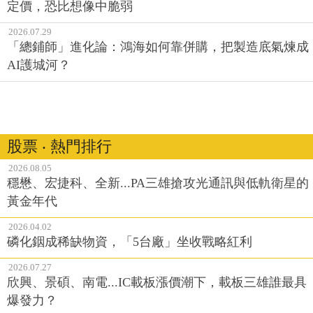
定價，恐比想像中脆弱
2026.07.29
「總鋪師」進化論：鴻海如何靠併購，把製造底氣煉成
AI護城河？
股票 ‧ 熱門排行
2026.08.05
穩懋、宏捷科、全新...PA三雄搶攻光通訊與低軌衛星的
黃金年代
2026.04.02
磷化銦成稀缺物資，「5台廠」坐收戰略紅利
2026.07.27
欣興、景碩、南電...IC載板漲價潮下，載板三雄誰最具
爆發力？