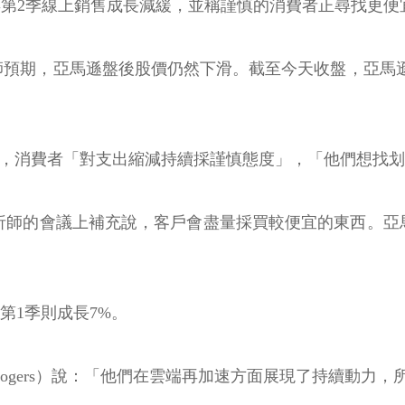
告今年第2季線上銷售成長減緩，並稱謹慎的消費者正尋找更
師預期，亞馬遜盤後股價仍然下滑。截至今天收盤，亞馬遜
）告訴記者，消費者「對支出縮減持續採謹慎態度」，「他們
與分析師的會議上補充說，客戶會盡量採買較便宜的東西。亞馬
第1季則成長7%。
rles Rogers）說：「他們在雲端再加速方面展現了持