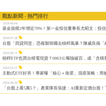
觀點新聞 ‧ 熱門排行
2026.08.04
基金規模2年增近70%！第一金投信董事長尤昭文：投
2026.07.28
台股「四貸同堂」恐複製韓國去槓桿風暴？陳威良揭「
2026.06.11
槓桿ETF也買台積電現貨？00631L曝險破百，成「含
2026.05.21
主動式ETF好夯！專家曝「核心＋衛星」混搭策略：用
2026.06.26
「台股上看5萬5？」產業隊長張捷：AI重新定價台股！