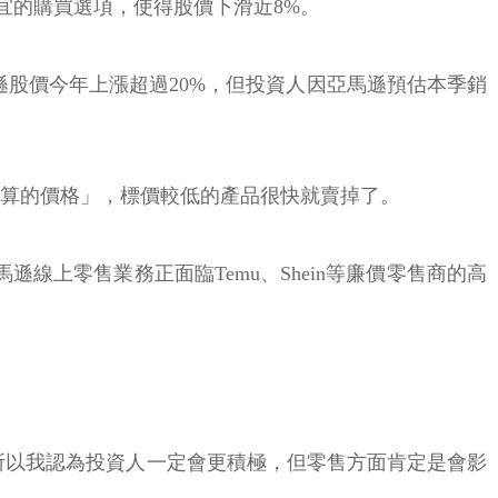
便宜的購買選項，使得股價下滑近8%。
股價今年上漲超過20%，但投資人因亞馬遜預估本季銷
想找划算的價格」，標價較低的產品很快就賣掉了。
遜線上零售業務正面臨Temu、Shein等廉價零售商的高
續動力，所以我認為投資人一定會更積極，但零售方面肯定是會影