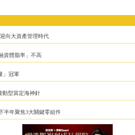
信迎向大資產管理時代
融資體脂率」不高
積量」冠軍
被動型當定海神針
下半年聚焦3大關鍵零組件