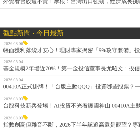
外資看台股還不貴！摩根：台灣出口強勁，經濟成長挑戰
觀點新聞 ‧ 今日最新
2026.08.06
帳面獲利落袋才安心！理財專家揭密「9%攻守兼備」投資
2026.08.04
基金規模2年增近70%！第一金投信董事長尤昭文：投
2026.08.04
00410A正式掛牌！「台版主動QQQ」投資哪些股票？
2026.08.03
台股科技新兵登場！AI投資不光看護國神山 00410A主動
2026.08.03
指數創高但雜音不斷，2026下半年該追高還是觀望？