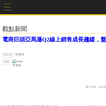
觀點新聞
電商巨頭亞馬遜Q2線上銷售成長趨緩，盤
中央社
撰文者
來源
中央社
圖片來源：達志