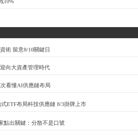
10%
術 留意8/10關鍵日
信迎向大資產管理時代
一次看懂AI供應鏈布局
式ETF布局科技供應鏈 8/3掛牌上市
專家點出關鍵：分散不是口號