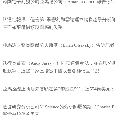
跨國電子商務公司亞馬遜公司（Amazon.com）報
路透社報導，儘管第2季營利和雲端運算銷售超乎分析
售不如華爾街預期而感到失望。
亞馬遜財務長歐爾薩夫斯基（Brian Olsavsky
執行長賈西（Andy Jassy）也同意這個看法，並在
度競爭，這些商家直接從中國販售各種便宜商品。
亞馬遜線上商店銷售額在第2季成長5%，達554億美元；
數據研究分析公司M Science的分析師羅傑斯（Cha
響當前股價的因素。」