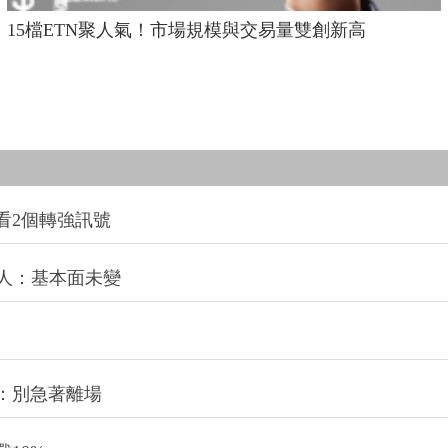
15檔ETN聚人氣！市場規模與交易量雙創新高
看2個轉強訊號
法人：基本面未變
：別急著離場