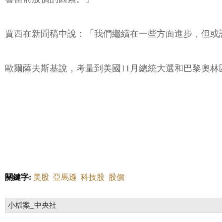
賈西在新聞稿中說：「我們繼續在一些方面進步，但或
歐爾薩夫斯基說，考量到美國11月總統大選和巴黎奧林
關鍵字:
美股
亞馬遜
科技股
股價
小檔案_中央社