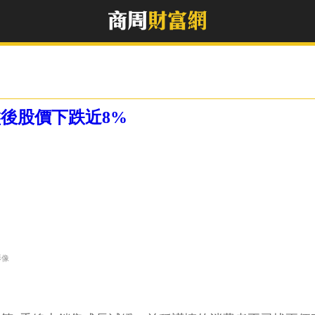
後股價下跌近8%
影像