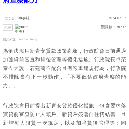
府查察能力
2024.07.17
中央社
撰文者
瀏覽數：
28237
來源
中央社
圖片來源：Adobe Firefly
為解決濫用新青安貸款政策亂象，行政院會日前通過
加強貸前審查和貸後管理等優化措施。行政院長卓榮
泰今天說，若建商不配合且有嚴重違規行為，行政院
不排除會有下一步動作，「不要低估政府查察的能
力」。
行政院會日前提出新青安貸款優化措施，包含要求落
實貸前審查防止人頭戶、新貸戶簽署自住切結書，且
新增每人限貸一次規定，以及加強貸後管理等；同