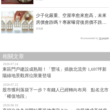
少子化嚴重、空屋率愈來愈高，未來
房價會跌嗎？專家曝背後房價不跌的
殘酷真相
房地產
Recommended by
相關文章
2026.07.24
東區門戶建設成熟期！「豐琙」插旗北流旁 1,697坪新
陽綠地景觀席位限量登場
2026.07.22
股市獲利落袋下一步？有錢人已經轉向布局 點名北市
「權值地段」
2026.06.10