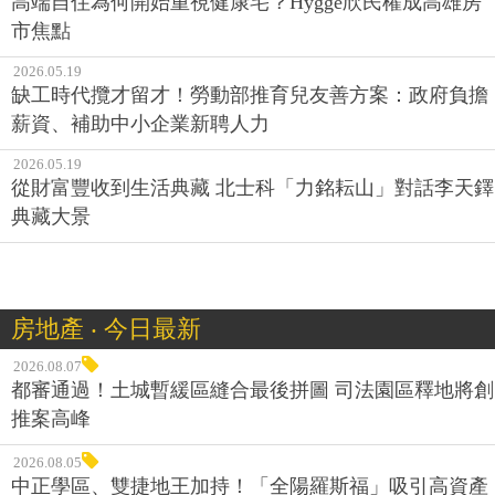
高端自住為何開始重視健康宅？Hygge欣民權成高雄房
市焦點
2026.05.19
缺工時代攬才留才！勞動部推育兒友善方案：政府負擔
薪資、補助中小企業新聘人力
2026.05.19
從財富豐收到生活典藏 北士科「力銘耘山」對話李天鐸
典藏大景
房地產 ‧ 今日最新
2026.08.07
都審通過！土城暫緩區縫合最後拼圖 司法園區釋地將創
推案高峰
2026.08.05
中正學區、雙捷地王加持！「全陽羅斯福」吸引高資產