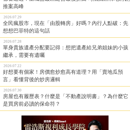
推案高峰
2026.07.29
全民瘋股市，現在「由股轉房」好嗎？內行人點破：先
想想巴菲特的這句話
2026.07.28
單身貴族遺產分配要記得：想把遺產給兄弟姐妹的小孩
繼承，需要有遺囑
2026.07.22
好想要有個家！房價愈炒愈高有道理？用「賣地瓜預
言」看懂背後的炒房邏輯
2026.07.30
房屋也有履歷表？什麼是「不動產說明書」？為什麼它
是買房前必讀的保命符？