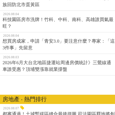
族回防北市蛋黃區
2026.08.04
科技園區房市洗牌！竹科、中科、南科、高雄誰買氣最
旺？
2026.08.04
想買房成家，申請「青安3.0」要注意什麼？專家：「這
3件事」先留意
2026.08.03
2026年6月大台北地區捷運站周邊房價統計》三鶯線通
車誰受惠？頂埔雙漲靠就業撐盤
房地產 ‧ 熱門排行
2026.08.07
都審通過！土城暫緩區縫合最後拼圖 司法園區釋地將創