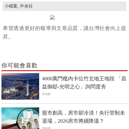
小檔案_中央社
希望透過更好的報導與文章品質，讓台灣社會向上提
昇。
你可能會喜歡
4000萬門檻內卡位竹北地王地段 「昌
益御邸-光明之心」詢問度夯
房地產
股市創高，房市卻冷清！央行管制未
退場，2026房市將續降溫？
房地產