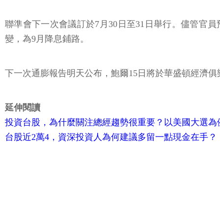
聯準會下一次會議訂於7月30日至31日舉行。儘管官員
變，為9月降息鋪路。
下一次通膨報告明天公布，鮑爾15日將於華盛頓經濟俱樂部（Eco
延伸閱讀
投資台股，為什麼關注總經趨勢很重要？以美國大選為
台股近2萬4，資深投資人為何建議多留一點現金在手？