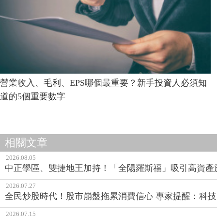
營業收入、毛利、EPS哪個最重要？新手投資人必須知
道的5個重要數字
相關文章
2026.08.05
中正學區、雙捷地王加持！「全陽羅斯福」吸引高資產
2026.07.27
全民炒股時代！股市崩盤拖累消費信心 專家提醒：科技
2026.07.15