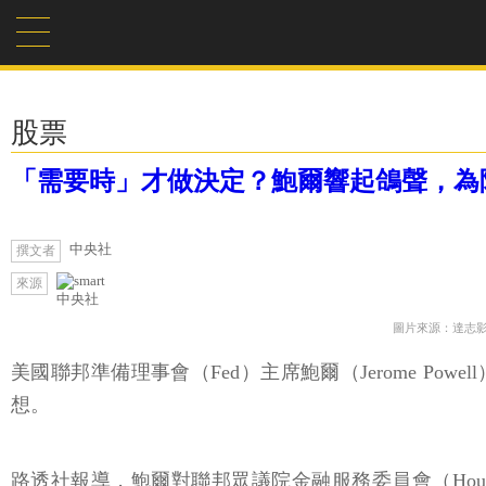
股票
「需要時」才做決定？鮑爾響起鴿聲，為
中央社
撰文者
來源
中央社
圖片來源：達志
美國聯邦準備理事會（Fed）主席鮑爾（Jerome P
想。
路透社報導，鮑爾對聯邦眾議院金融服務委員會（House Fi