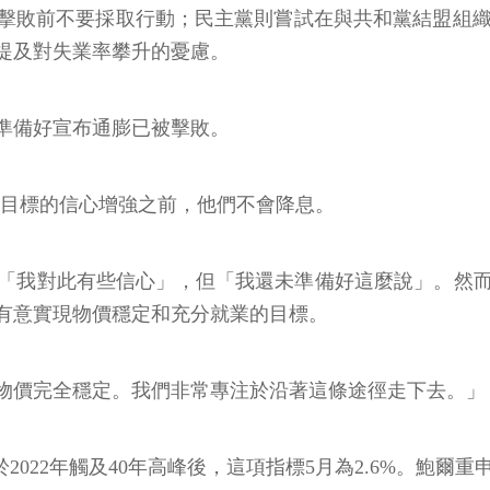
不要採取行動；民主黨則嘗試在與共和黨結盟組織提出的「2
提及對失業率攀升的憂慮。
準備好宣布通膨已被擊敗。
%目標的信心增強之前，他們不會降息。
「我對此有些信心」，但「我還未準備好這麼說」。然
有意實現物價穩定和充分就業的目標。
物價完全穩定。我們非常專注於沿著這條途徑走下去。」
022年觸及40年高峰後，這項指標5月為2.6%。鮑爾重