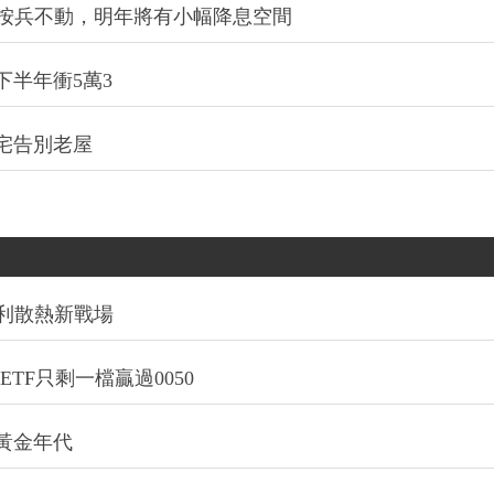
今年按兵不動，明年將有小幅降息空間
下半年衝5萬3
宅告別老屋
利散熱新戰場
TF只剩一檔贏過0050
的黃金年代