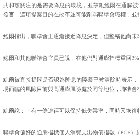
共和黨關注的是需要降息的環境，並鼓勵鮑爾在通膨被擊敗前
發言，這項提案目的在改革並可能削弱聯準會職權，並
鮑爾指出，聯準會正逐漸接近降息決定，但堅稱他尚未
鮑爾和其他聯準會官員已說，在他們對通膨指標重回2
鮑爾被直接提問是否認為降息的障礙已被清除時表示，
場面臨的風險目前與高通膨風險處於同等地位，聯準會
鮑爾說：「有一條途徑可以保持低失業率，同時又恢復
聯準會偏好的通膨指標個人消費支出物價指數（PCE）於2