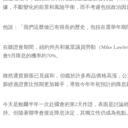
據，不斷變化的前景和風險平衡，而不考慮包括政治因
他說：「我們這麼做已有很長的歷史，包括在選舉年期
在聽證會期間，紐約州共和黨眾議員勞勒（Mike La
會9月降息的機率約70%。
雖然通貨膨脹已見緩和，但鑑於許多商品價格高漲，公
膨經過證實比預期更加棘手，導致今年年初預計的降息
今天是鮑爾半年一次赴國會的第2天作證，表面是討論
持。但隨著聯準會接近降息決定，其獨立性仍成為焦點