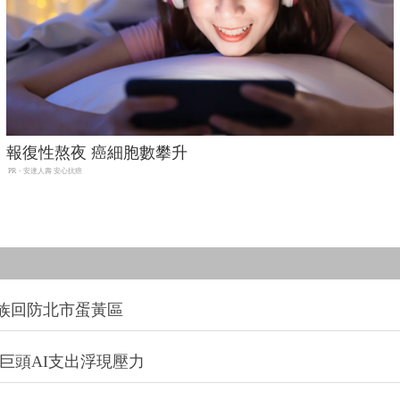
報復性熬夜 癌細胞數攀升
PR・安達人壽 安心抗癌
族回防北市蛋黃區
巨頭AI支出浮現壓力