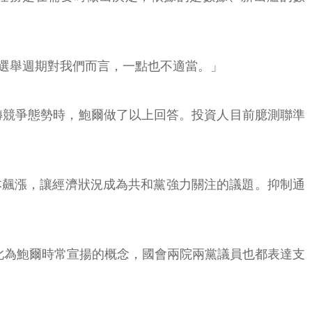
選舉週期對我們而言，一點也不適當。」
前扭轉競爭態勢時，鮑爾做了以上回答。投資人目前臆測聯準
本飆漲，讓經濟狀況成為共和黨強力關注的議題。抑制通
此為鮑爾時常宣揚的概念，國會兩院兩黨議員也都表達支