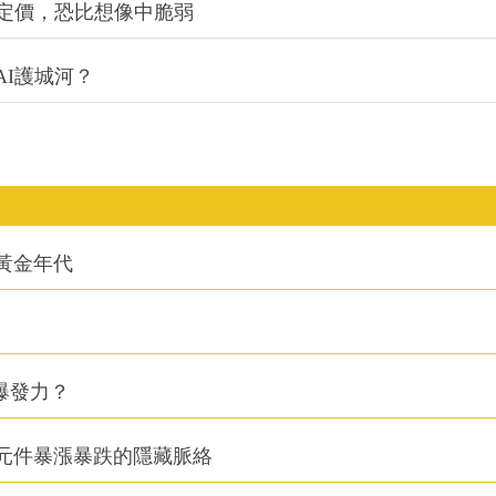
定價，恐比想像中脆弱
I護城河？
的黃金年代
爆發力？
元件暴漲暴跌的隱藏脈絡