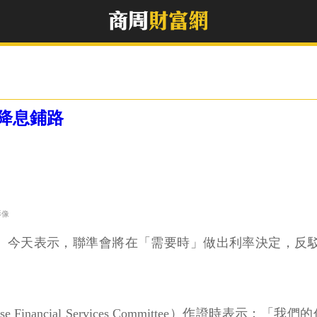
降息鋪路
影像
owell）今天表示，聯準會將在「需要時」做出利率決定
nancial Services Committee）作證時