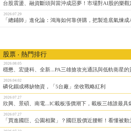
台股震盪、融資斷頭與當沖成惡夢！市場對AI股的樂觀
2026.07.29
「總鋪師」進化論：鴻海如何靠併購，把製造底氣煉成A
股票 ‧ 熱門排行
2026.08.05
穩懋、宏捷科、全新...PA三雄搶攻光通訊與低軌衛星
2026.04.02
磷化銦成稀缺物資，「5台廠」坐收戰略紅利
2026.07.27
欣興、景碩、南電...IC載板漲價潮下，載板三雄誰最具
2026.07.27
「買進國巨、公園相聚」？國巨股價近腰斬！看懂被動