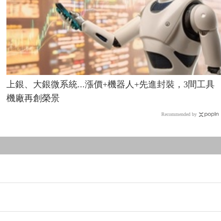
上銀、大銀微系統...漲價+機器人+先進封裝，3間工具
機廠再創榮景
Recommended by