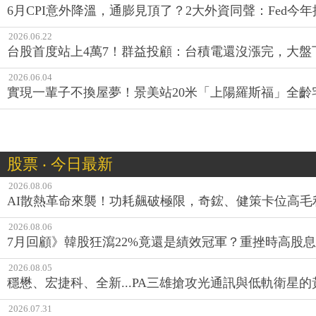
6月CPI意外降溫，通膨見頂了？2大外資同聲：Fed
2026.06.22
台股首度站上4萬7！群益投顧：台積電還沒漲完，大盤
2026.06.04
實現一輩子不換屋夢！景美站20米「上陽羅斯福」全齡
股票 ‧ 今日最新
2026.08.06
AI散熱革命來襲！功耗飆破極限，奇鋐、健策卡位高毛
2026.08.06
7月回顧》韓股狂瀉22%竟還是績效冠軍？重挫時高股息E
2026.08.05
穩懋、宏捷科、全新...PA三雄搶攻光通訊與低軌衛星
2026.07.31