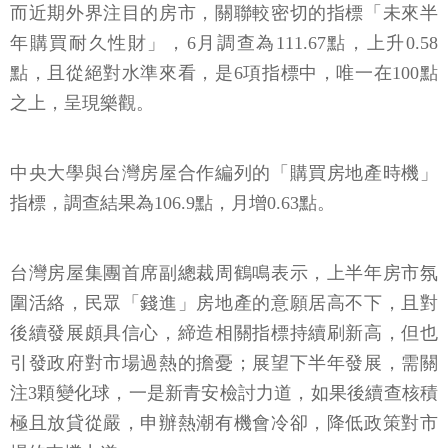
而近期外界注目的房市，關聯較密切的指標「未來半
年購買耐久性財」，6月調查為111.67點，上升0.58
點，且從絕對水準來看，是6項指標中，唯一在100點
之上，呈現樂觀。
中央大學與台灣房屋合作編列的「購買房地產時機」
指標，調查結果為106.9點，月增0.63點。
台灣房屋集團首席副總裁周鶴鳴表示，上半年房市氛
圍活絡，民眾「錢進」房地產的意願居高不下，且對
後續發展頗具信心，締造相關指標持續刷新高，但也
引發政府對市場過熱的擔憂；展望下半年發展，需關
注3顆變化球，一是新青安檢討力道，如果後續查核積
極且放貸從嚴，申辦熱潮有機會冷卻，降低政策對市