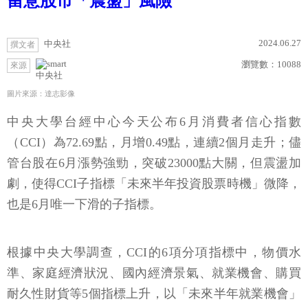
留意股市「震盪」風險
2024.06.27
中央社
撰文者
瀏覽數：
10088
來源
中央社
圖片來源：達志影像
中央大學台經中心今天公布6月消費者信心指數
（CCI）為72.69點，月增0.49點，連續2個月走升；儘
管台股在6月漲勢強勁，突破23000點大關，但震盪加
劇，使得CCI子指標「未來半年投資股票時機」微降，
也是6月唯一下滑的子指標。
根據中央大學調查，CCI的6項分項指標中，物價水
準、家庭經濟狀況、國內經濟景氣、就業機會、購買
耐久性財貨等5個指標上升，以「未來半年就業機會」