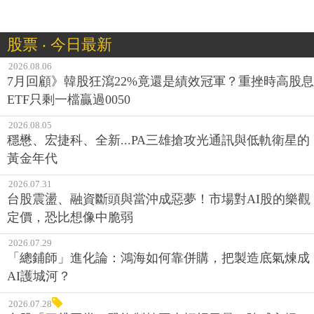
股票 ‧ 今日最新
2026.08.06
7月回顧》韓股狂瀉22%竟還是績效冠軍？重挫時高股息
ETF只剩一檔贏過0050
2026.08.05
穩懋、宏捷科、全新...PA三雄搶攻光通訊與低軌衛星的
黃金年代
2026.07.31
台股震盪、融資斷頭與當沖成惡夢！市場對AI股的樂觀
定價，恐比想像中脆弱
2026.07.29
「總鋪師」進化論：鴻海如何靠併購，把製造底氣煉成
AI護城河？
2026.07.28