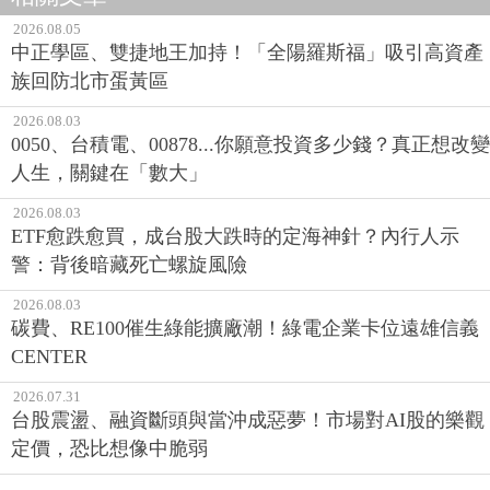
2026.08.05
中正學區、雙捷地王加持！「全陽羅斯福」吸引高資產
族回防北市蛋黃區
2026.08.03
0050、台積電、00878...你願意投資多少錢？真正想改變
人生，關鍵在「數大」
2026.08.03
ETF愈跌愈買，成台股大跌時的定海神針？內行人示
警：背後暗藏死亡螺旋風險
2026.08.03
碳費、RE100催生綠能擴廠潮！綠電企業卡位遠雄信義
CENTER
2026.07.31
台股震盪、融資斷頭與當沖成惡夢！市場對AI股的樂觀
定價，恐比想像中脆弱