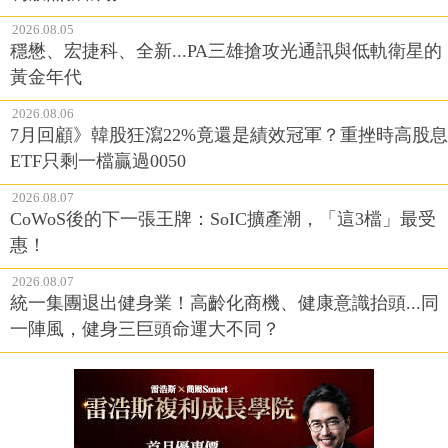
2026.08.05
穩懋、宏捷科、全新...PA三雄搶攻光通訊與低軌衛星的
黃金年代
2026.08.06
7月回顧》韓股狂瀉22%竟還是績效冠軍？重挫時高股息
ETF只剩一檔贏過0050
2026.08.07
CoWoS後的下一張王牌：SoIC擴產潮，「這3檔」最受
惠！
2026.08.07
統一集團退出健身業！高齡化商機、健康意識抬頭...同
一陣風，健身三巨頭命運大不同？