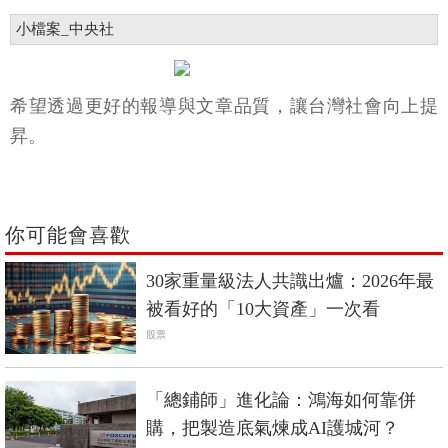
小檔案_中央社
希望透過更好的報導與文章品質，讓台灣社會向上提
昇。
你可能會喜歡
30家重量級法人共識出爐：2026年最
被看好的「10大資產」一次看
股票
「總鋪師」進化論：鴻海如何靠併
購，把製造底氣煉成AI護城河？