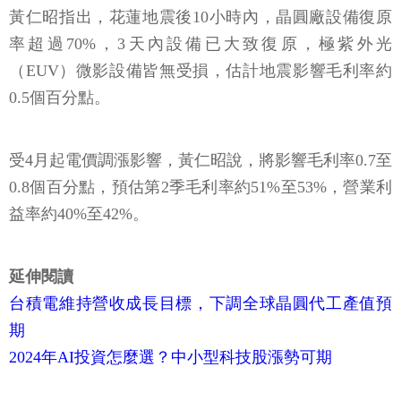
黃仁昭指出，花蓮地震後10小時內，晶圓廠設備復原
率超過70%，3天內設備已大致復原，極紫外光
（EUV）微影設備皆無受損，估計地震影響毛利率約
0.5個百分點。
受4月起電價調漲影響，黃仁昭說，將影響毛利率0.7至
0.8個百分點，預估第2季毛利率約51%至53%，營業利
益率約40%至42%。
延伸閱讀
台積電維持營收成長目標，下調全球晶圓代工產值預
期
2024年AI投資怎麼選？中小型科技股漲勢可期