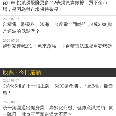
從0050挑績優股賺更多？2表揭真實數據：買下全市
場，是因為對市場保持敬畏！
2026.07.22
台積電、聯發科、鴻海、台達電全面轉強，4萬2000點
是這波的低點嗎？
2026.07.20
魏哲家連喊3次「愈來愈強」！台積電法說揭重磅密碼
股票 ‧ 今日最新
2026.08.07
CoWoS後的下一張王牌：SoIC擴產潮，「這3檔」最受
惠！
2026.08.07
統一集團退出健身業！高齡化商機、健康意識抬頭...同
一陣風，健身三巨頭命運大不同？