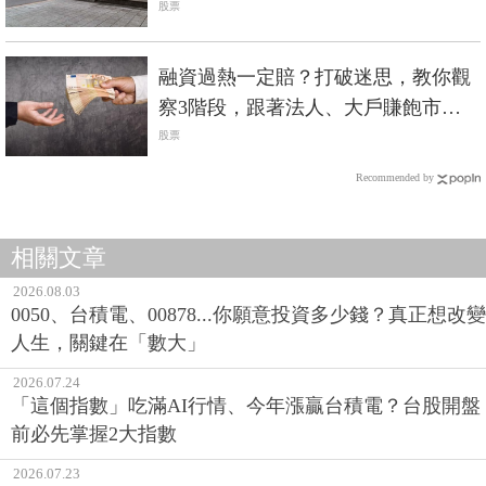
股票
融資過熱一定賠？打破迷思，教你觀
察3階段，跟著法人、大戶賺飽市場
飆漲行情！
股票
Recommended by
相關文章
2026.08.03
0050、台積電、00878...你願意投資多少錢？真正想改變
人生，關鍵在「數大」
2026.07.24
「這個指數」吃滿AI行情、今年漲贏台積電？台股開盤
前必先掌握2大指數
2026.07.23