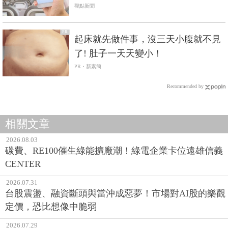
觀點新聞
PR
起床就先做件事，沒三天小腹就不見
了! 肚子一天天變小！
PR・新素簡
Recommended by
相關文章
2026.08.03
碳費、RE100催生綠能擴廠潮！綠電企業卡位遠雄信義
CENTER
2026.07.31
台股震盪、融資斷頭與當沖成惡夢！市場對AI股的樂觀
定價，恐比想像中脆弱
2026.07.29