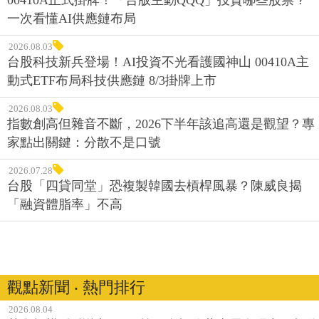
一次看懂AI供應鏈布局
2026.08.03
台股科技新兵登場！AI投資不光看護國神山 00410A主
動式ETF布局科技供應鏈 8/3掛牌上市
2026.08.03
指數創高但雜音不斷，2026下半年該追高還是觀望？專
家點出關鍵：分散不是口號
2026.07.28
台股「四貸同堂」恐複製韓國去槓桿風暴？陳威良揭
「融資體脂率」不高
觀點新聞 ‧ 熱門排行
2026.08.04