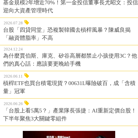
基金規模2年增近70%！第一金投信董事長尤昭文：投信
迎向大資產管理時代
2026.07.28
台股「四貸同堂」恐複製韓國去槓桿風暴？陳威良揭
「融資體脂率」不高
2024.12.24
為什麼賈伯斯、庫克、矽谷高層都禁止小孩使用3C？他
們的真心話：應該要更晚給手機
2026.06.11
槓桿ETF也買台積電現貨？00631L曝險破百，成「含積
量」冠軍
2026.06.26
「台股上看5萬5？」產業隊長張捷：AI重新定價台股！
下半年聚焦3大關鍵零組件