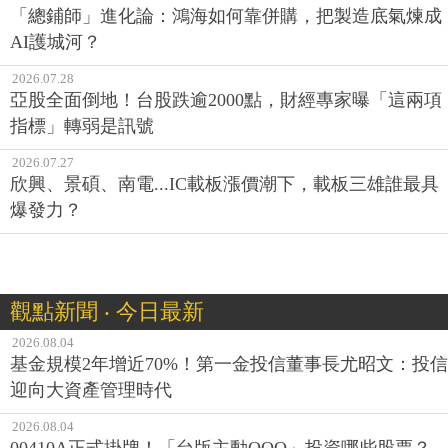
「總鋪師」進化論：鴻海如何靠併購，把製造底氣煉成
AI護城河？
2026.07.28
亞股全面倒地！台股跌逾2000點，財經專家曝「這兩項
指標」轉弱是訊號
2026.07.27
欣興、景碩、南電...IC載板漲價潮下，載板三雄誰最具
爆發力？
觀點新聞 ‧ 今日最新
2026.08.04
基金規模2年增近70%！第一金投信董事長尤昭文：投信
迎向大資產管理時代
2026.08.04
00410A正式掛牌！「台版主動QQQ」投資哪些股票？