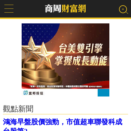
觀點新聞
鴻海早盤股價強勁，市值超車聯發科成