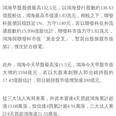
鴻海早盤股價最高132.5元，以鴻海發行股數約138.63
億股粗估，鴻海最高市值達1.83兆元，相較之下，聯發
科股價回檔跌近1%、力守1140元，若以聯發科在外流
通股數約15.996億股估計，聯發科市值力守1.82兆元，
鴻海與聯發科市值「黃金交叉」，暫居台股個股市值
第2，僅次於台積電。
此外，鴻海今天早盤最高漲11.5元，鴻海今天早盤市值
大增約1594億元，若以大股東創辦人郭台銘持股約
17.42億股估計，郭台銘持股市值增加逾200億元。
從三大法人布局來看，外資本週連4天買超鴻海累計超
過13.08萬張，投信連4買累計逾4.91萬張，三大法人累
計4天買超鴻海達21.33萬張。