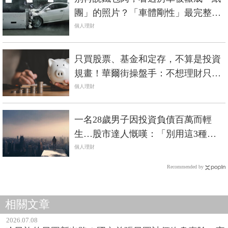
團」的照片？「車體剛性」最完整解
析《中價位進口車篇》
個人理財
只買股票、基金和定存，不算是投資
規畫！華爾街操盤手：不想理財只做
半套，須兼顧5大財務規畫
個人理財
一名28歲男子因投資負債百萬而輕
生…股市達人慨嘆：「別用這3種方
式做股票！」
個人理財
Recommended by
相關文章
2026.07.08