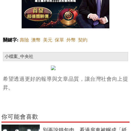
關鍵字:
壽險
澳幣
美元
保單
外幣
契約
小檔案_中央社
希望透過更好的報導與文章品質，讓台灣社會向上提
昇。
你可能會喜歡
別再說鐵包肉，看過房車被輾成「紙