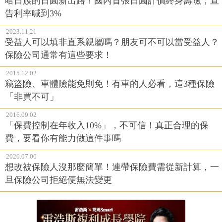
哈日族的日圓新出路！國內首張日圓計價終身壽險，宣
告利率喊到3%
2023.11.21
受益人可以填非直系親屬嗎？朋友可不可以當受益人？
保險公司通常有這些要求！
2015.12.02
竊盜險、車體險能免則免！有車的人必看，這3種保險
「非買不可」
2016.09.02
「保費控制在年收入10%」，不可信！真正合理的保
費，要看你有能力做這件事嗎
2020.07.06
想改被保險人沒那麼簡單！連帶保險費需從新計算，一
旦保險公司拒絕便無法變更