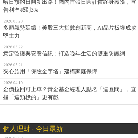
哈日族的日圓新出路！國內首張日圓計價終身壽險，宣
告利率喊到3%
2026.05.28
多頭氣勢延續！美股三大指數創新高，AI晶片板塊成攻
堅主力
2026.05.22
意定監護與安養信託：打造晚年生活的雙重防護網
2026.05.21
夾心族用「保險金字塔」建構家庭保障
2026.04.10
金價拉回可上車？黃金基金經理人點名「這區間」，直
指「這類標的」更有戲
個人理財 ‧ 今日最新