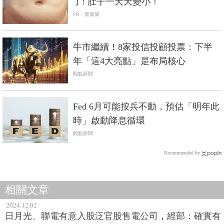
了! 肚子一天天變小！
PR・新素簡
牛市繼續！8家投信投顧投票：下半
年「這4大亮點」是布局核心
觀點新聞
Fed 6月可能按兵不動，預估「明年此
時」啟動降息循環
觀點新聞
Recommended by
相關文章
2024.12.02
日月光、聯電有意入股泛官股售電公司，經部：確實有