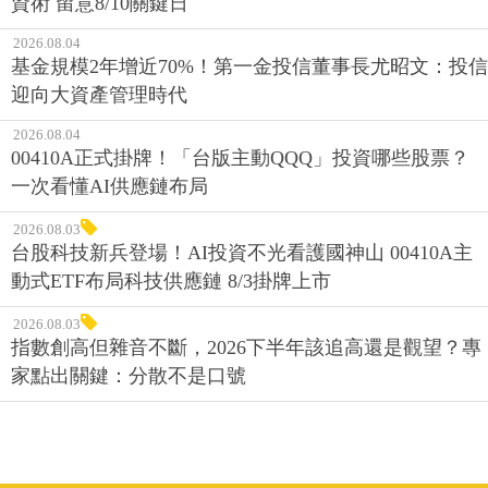
資術 留意8/10關鍵日
2026.08.04
基金規模2年增近70%！第一金投信董事長尤昭文：投信
迎向大資產管理時代
2026.08.04
00410A正式掛牌！「台版主動QQQ」投資哪些股票？
一次看懂AI供應鏈布局
2026.08.03
台股科技新兵登場！AI投資不光看護國神山 00410A主
動式ETF布局科技供應鏈 8/3掛牌上市
2026.08.03
指數創高但雜音不斷，2026下半年該追高還是觀望？專
家點出關鍵：分散不是口號