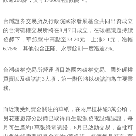
跌逾200點，失守17000點整數關卡。
台灣證券交易所及行政院國家發展基金共同出資成立
的台灣碳權交易所將在8月7日成立，在碳權議題持續
發酵下，華紙盤中高點至33.20元，上漲2.1元，漲幅
6.75%，其他包含正隆、永豐餘則一度漲逾2%。
台灣碳權交易所營運項目為國內碳權交易、國外碳權
買賣以及碳諮詢3大項，第一階段將以碳諮詢為主要業
務。
而近期受到資金關注的華紙，在兩岸植林逾3萬公頃，
另花蓮廠部分設備已取得再生能源發電設備認證，每
月可生產約1萬張綠電憑證，6月已啟動交易，首批可