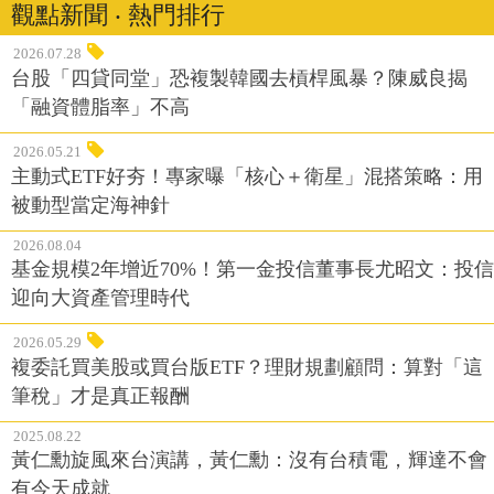
觀點新聞 ‧ 熱門排行
2026.07.28
台股「四貸同堂」恐複製韓國去槓桿風暴？陳威良揭
「融資體脂率」不高
2026.05.21
主動式ETF好夯！專家曝「核心＋衛星」混搭策略：用
被動型當定海神針
2026.08.04
基金規模2年增近70%！第一金投信董事長尤昭文：投信
迎向大資產管理時代
2026.05.29
複委託買美股或買台版ETF？理財規劃顧問：算對「這
筆稅」才是真正報酬
2025.08.22
黃仁勳旋風來台演講，黃仁勳：沒有台積電，輝達不會
有今天成就