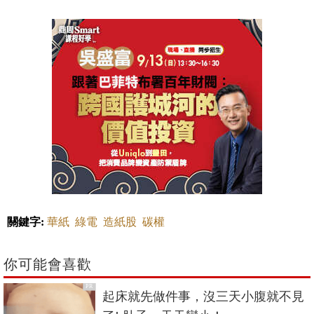
關鍵字:
華紙
綠電
造紙股
碳權
你可能會喜歡
PR
起床就先做件事，沒三天小腹就不見