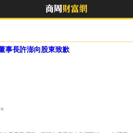
董事長許澎向股東致歉
影像