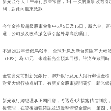
新光金今天上午舉行股東常會，3年一次的董事改選引
利，對此向股東致歉。
今年金控股超級股東會集中6月9日及16日，新光金、
選，公司派及改革派之爭引起外界高度矚目。
不過2022年受俄烏戰爭、全球升息及新台幣匯率大幅
（EPS）為0.1元，未達新光金預算目標。許澎在致
金管會先前對新光銀行、聯邦銀行及元大銀行辦理金檢，
對元大銀行核處糾正。有新光金股東提問關切，新光銀
新光銀行總經理李正國回應，將透過4大措施精進制度
後管理，在貸後加強確認並追蹤整體資金流向；第四，