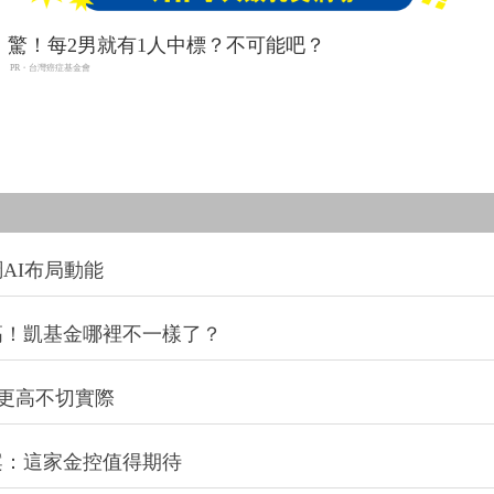
驚！每2男就有1人中標？不可能吧？
PR・台灣癌症基金會
AI布局動能
高！凱基金哪裡不一樣了？
配更高不切實際
案：這家金控值得期待