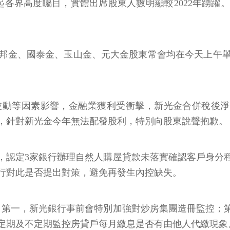
起各界高度矚目，實體出席股東人數明顯較2022年踴躍
富邦金、國泰金、玉山金、元大金股東常會均在今天上午舉
波動等因素影響，金融業獲利受衝擊，新光金合併稅後淨利
詞時，針對新光金今年無法配發股利，特別向股東說聲抱歉。
認定3家銀行辦理自然人購屋貸款未落實確認客戶身分程
行對此是否提出對策，避免再發生內控缺失。
，第一，新光銀行事前會特別加強對炒房集團造冊監控；
定期及不定期監控房貸戶每月繳息是否有由他人代繳現象