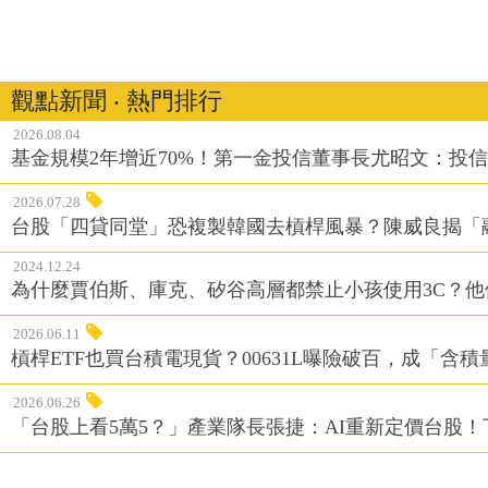
觀點新聞 ‧ 熱門排行
2026.08.04
基金規模2年增近70%！第一金投信董事長尤昭文：投
2026.07.28
台股「四貸同堂」恐複製韓國去槓桿風暴？陳威良揭「
2024.12.24
為什麼賈伯斯、庫克、矽谷高層都禁止小孩使用3C？
2026.06.11
槓桿ETF也買台積電現貨？00631L曝險破百，成「含
2026.06.26
「台股上看5萬5？」產業隊長張捷：AI重新定價台股！