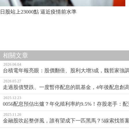
日股站上23000點 逼近疫情前水準
相關文章
2026.06.04
台積電年報亮眼：股價翻倍、股利大增3成，魏哲家強調
2026.05.27
走過股債雙跌、一度暫停配息的凱基金，4年後配息創
2025.12.23
0056配息預估出爐？年化殖利率約9.5%！存股老手：
2025.11.26
金融股吹起整併風，誰有望成下一匹黑馬？5線索找答