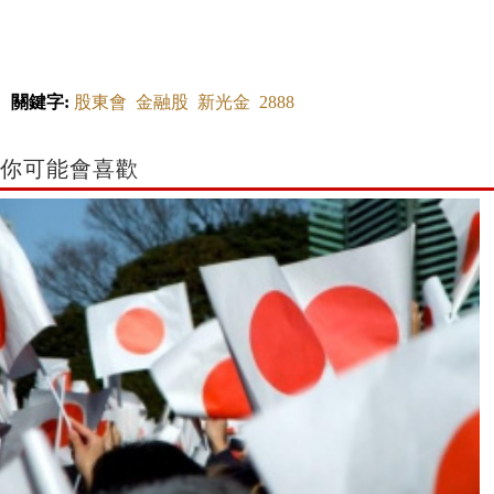
關鍵字:
股東會
金融股
新光金
2888
你可能會喜歡