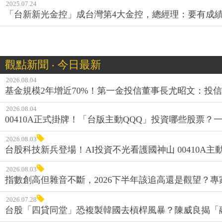
2025.07.24
「台新新光金控」成台灣第4大金控，總經理：要有成
觀點新聞 ‧ 今日最新
2026.08.04
基金規模2年增近70%！第一金投信董事長尤昭文：投
2026.08.04
00410A正式掛牌！「台版主動QQQ」投資哪些股票？
2026.08.03
台股科技新兵登場！AI投資不光看護國神山 00410A主動
2026.08.03
指數創高但雜音不斷，2026下半年該追高還是觀望？
2026.07.28
台股「四貸同堂」恐複製韓國去槓桿風暴？陳威良揭「