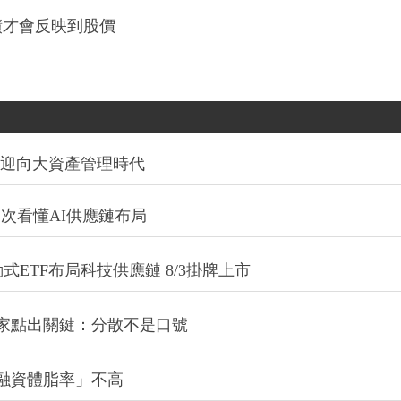
績才會反映到股價
信迎向大資產管理時代
一次看懂AI供應鏈布局
式ETF布局科技供應鏈 8/3掛牌上市
專家點出關鍵：分散不是口號
融資體脂率」不高