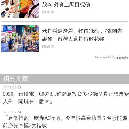
股本 外資上調目標價
觀點新聞
老是喊經濟差、物價飛漲，7張圖告
訴你：台灣人還是很敢花錢
觀點新聞
Recommended by
相關文章
2026.08.03
0050、台積電、00878...你願意投資多少錢？真正想改變
人生，關鍵在「數大」
2026.07.24
「這個指數」吃滿AI行情、今年漲贏台積電？台股開盤
前必先掌握2大指數