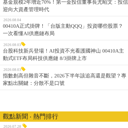
基金規模2年增近70%！第一金投信董事長尤昭文：投信
迎向大資產管理時代
2026.08.04
00410A正式掛牌！「台版主動QQQ」投資哪些股票？
一次看懂AI供應鏈布局
2026.08.03
台股科技新兵登場！AI投資不光看護國神山 00410A主
動式ETF布局科技供應鏈 8/3掛牌上市
2026.08.03
指數創高但雜音不斷，2026下半年該追高還是觀望？專
家點出關鍵：分散不是口號
觀點新聞 ‧ 熱門排行
2026.07.28