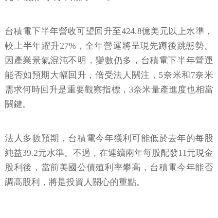
台積電下半年營收可望回升至424.8億美元以上水準，
較上半年躍升27%，全年營運將呈現先蹲後跳態勢。
因產業景氣混沌不明，變數仍多，台積電下半年營運
能否如預期大幅回升，倍受法人關注，5奈米和7奈米
需求何時回升是重要觀察指標，3奈米量產進度也相當
關鍵。
法人多數預期，台積電今年獲利可能低於去年的每股
純益39.2元水準。不過，在連續兩年每股配發11元現金
股利後，當前美國公債殖利率攀高，台積電今年能否
調高股利，將是投資人關心的重點。