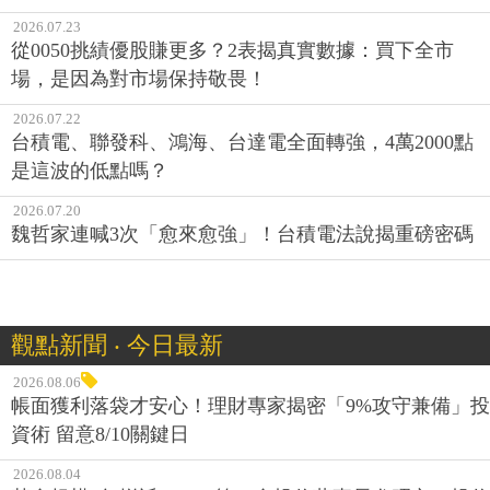
2026.07.23
從0050挑績優股賺更多？2表揭真實數據：買下全市
場，是因為對市場保持敬畏！
2026.07.22
台積電、聯發科、鴻海、台達電全面轉強，4萬2000點
是這波的低點嗎？
2026.07.20
魏哲家連喊3次「愈來愈強」！台積電法說揭重磅密碼
觀點新聞 ‧ 今日最新
2026.08.06
帳面獲利落袋才安心！理財專家揭密「9%攻守兼備」投
資術 留意8/10關鍵日
2026.08.04