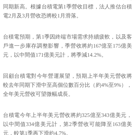
同期新高。根據台積電第1季營收目標，法人推估台積
電2月及3月營收恐將較1月滑落。
台積電預期，第1季因終端市場需求持續疲軟，以及客
戶進一步庫存調整影響，季營收將約167億至175億美
元，以中間值171億美元計，將季減14.2%。
回顧台積電對今年營運展望，預期上半年美元營收將
較去年同期下滑中至高個位數百分比（約4%至9%），
全年美元營收可望微幅成長。
台積電今年上半年美元營收將約325億至343億美元，
以中間值334億美元計，第2季營收可能降至163億美
元，較第1季再下滑約4.7%。