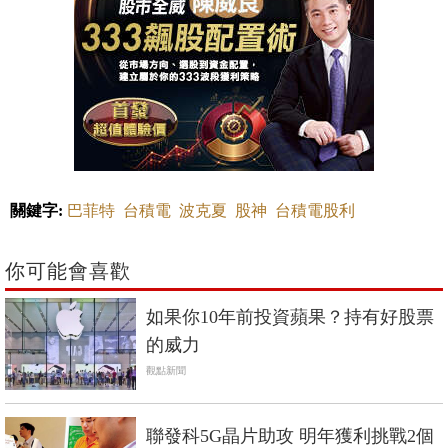
關鍵字:
巴菲特
台積電
波克夏
股神
台積電股利
你可能會喜歡
如果你10年前投資蘋果？持有好股票
的威力
觀點新聞
聯發科5G晶片助攻 明年獲利挑戰2個