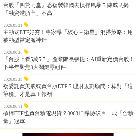
台股「四貸同堂」恐複製韓國去槓桿風暴？陳威良揭
「融資體脂率」不高
2026.05.21
主動式ETF好夯！專家曝「核心＋衛星」混搭策略：用
被動型當定海神針
2026.06.26
「台股上看5萬5？」產業隊長張捷：AI重新定價台股！
下半年聚焦3大關鍵零組件
2026.05.29
複委託買美股或買台版ETF？理財規劃顧問：算對「這
筆稅」才是真正報酬
2026.06.11
槓桿ETF也買台積電現貨？00631L曝險破百，成「含積
量」冠軍