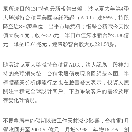
眾所矚目的13F持倉最新報告出爐，波克夏去年第4季
大舉減持台積電美國存託憑證（ADR）達86%，持股
降至近830萬單位，出乎市場意料；衝擊台積電今天股
價大跌20元，收在525元，單日市值縮水新台幣5186億
元，降至13.61兆元，連帶影響台股大跌221.59點。
隨著波克夏大舉減持台積電ADR，法人認為，股神加
持的光環消失後，台積電股價表現將回歸基本面。半
導體產業分析師陸行之也在臉書發文表示，投資人應
關注台積電全球設計客戶、下游系統客戶的需求及庫
存變化等情況。
不畏農曆春節假期以致工作天數減少影響，台積電1月
營收回升至2000.51億元，月增3.9%，年增16.2%，創