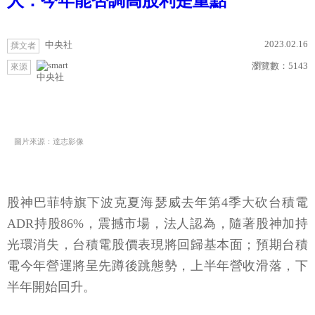
人：今年能否調高股利是重點
2023.02.16
中央社
撰文者
瀏覽數：
5143
來源
中央社
圖片來源：達志影像
股神巴菲特旗下波克夏海瑟威去年第4季大砍台積電
ADR持股86%，震撼市場，法人認為，隨著股神加持
光環消失，台積電股價表現將回歸基本面；預期台積
電今年營運將呈先蹲後跳態勢，上半年營收滑落，下
半年開始回升。