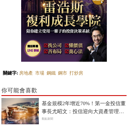
關鍵字:
房地產
市場
鋼鐵
鋼市
打炒房
你可能會喜歡
基金規模2年增近70%！第一金投信董
事長尤昭文：投信迎向大資產管理時
代
觀點新聞