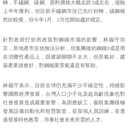
轉，不鏽鋼、碳鋼、原料價格大概走跌3成左右，侵蝕
上半年獲利，但目前不鏽鋼市況已先行好轉，碳鋼雖
然比較慢，但今年1月、2月也開始趨於穩定。
針對政府打炒房政策對鋼鐵市場的影響，林義守坦
言，房地產市況他無法分析，但集團做的鋼鐵9成是用
在消費性產品上，跟建築關聯不太大，但景氣好，建
築產業就會好，對鋼鐵業景氣還是有幫助。
林義守表示，目前全球仍充滿不少不確定性，持續影
響國際經濟發展，台灣人口少子化及超高齡現象也對
社會發展造成嚴重衝擊，為因應缺工，義联集團積極
發展設備自動化和智慧製造，並加強人員訓練，並透
過發展特色教育，培養社會未來所需的人才。