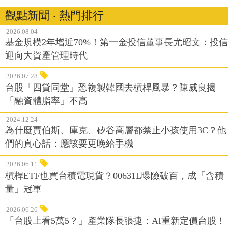
觀點新聞 ‧ 熱門排行
2026.08.04
基金規模2年增近70%！第一金投信董事長尤昭文：投信
迎向大資產管理時代
2026.07.28
台股「四貸同堂」恐複製韓國去槓桿風暴？陳威良揭
「融資體脂率」不高
2024.12.24
為什麼賈伯斯、庫克、矽谷高層都禁止小孩使用3C？他
們的真心話：應該要更晚給手機
2026.06.11
槓桿ETF也買台積電現貨？00631L曝險破百，成「含積
量」冠軍
2026.06.26
「台股上看5萬5？」產業隊長張捷：AI重新定價台股！