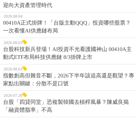
迎向大資產管理時代
2026.08.04
00410A正式掛牌！「台版主動QQQ」投資哪些股票？
一次看懂AI供應鏈布局
2026.08.03
台股科技新兵登場！AI投資不光看護國神山 00410A主
動式ETF布局科技供應鏈 8/3掛牌上市
2026.08.03
指數創高但雜音不斷，2026下半年該追高還是觀望？專
家點出關鍵：分散不是口號
2026.07.28
台股「四貸同堂」恐複製韓國去槓桿風暴？陳威良揭
「融資體脂率」不高