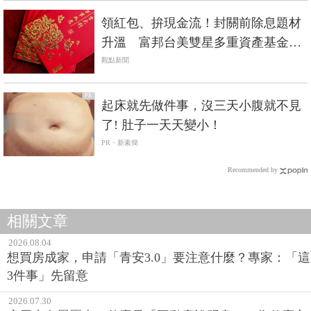
領紅包、拚現金流！封關前除息題材
升溫 富邦台美雙星多重資產基金成
焦點
觀點新聞
PR
起床就先做件事，沒三天小腹就不見
了! 肚子一天天變小！
PR・新素簡
Recommended by
相關文章
2026.08.04
想買房成家，申請「青安3.0」要注意什麼？專家：「這
3件事」先留意
2026.07.30