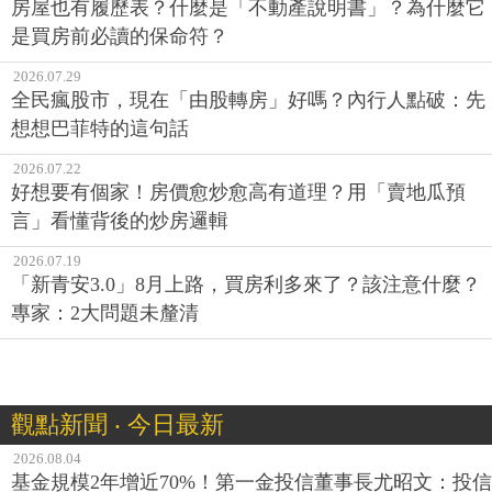
房屋也有履歷表？什麼是「不動產說明書」？為什麼它
是買房前必讀的保命符？
2026.07.29
全民瘋股市，現在「由股轉房」好嗎？內行人點破：先
想想巴菲特的這句話
2026.07.22
好想要有個家！房價愈炒愈高有道理？用「賣地瓜預
言」看懂背後的炒房邏輯
2026.07.19
「新青安3.0」8月上路，買房利多來了？該注意什麼？
專家：2大問題未釐清
觀點新聞 ‧ 今日最新
2026.08.04
基金規模2年增近70%！第一金投信董事長尤昭文：投信