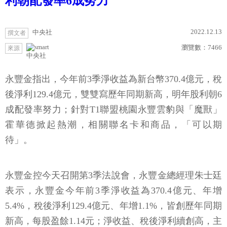
利朝配發率6成努力
2022.12.13
中央社
撰文者
瀏覽數：
7466
來源
中央社
永豐金指出，今年前3季淨收益為新台幣370.4億元，稅
後淨利129.4億元，雙雙寫歷年同期新高，明年股利朝6
成配發率努力；針對T1聯盟桃園永豐雲豹與「魔獸」
霍華德掀起熱潮，相關聯名卡和商品，「可以期
待」。
永豐金控今天召開第3季法說會，永豐金總經理朱士廷
表示，永豐金今年前3季淨收益為370.4億元、年增
5.4%，稅後淨利129.4億元、年增1.1%，皆創歷年同期
新高，每股盈餘1.14元；淨收益、稅後淨利續創高，主