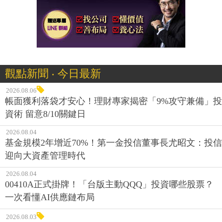
觀點新聞 ‧ 今日最新
2026.08.06
帳面獲利落袋才安心！理財專家揭密「9%攻守兼備」投
資術 留意8/10關鍵日
2026.08.04
基金規模2年增近70%！第一金投信董事長尤昭文：投信
迎向大資產管理時代
2026.08.04
00410A正式掛牌！「台版主動QQQ」投資哪些股票？
一次看懂AI供應鏈布局
2026.08.03