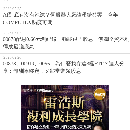
2026.05.25
AI到底有沒有泡沫？伺服器大廠緯穎給答案：今年
COMPUTEX熱度可期！
2026.05.03
00878配息0.66元創紀錄！動能跟「股息」無關？資本利
得成最強底氣
2026.02.26
00878、00919、0056…為什麼我存這3檔ETF？達人分
享：報酬率穩定，又能常常領股息