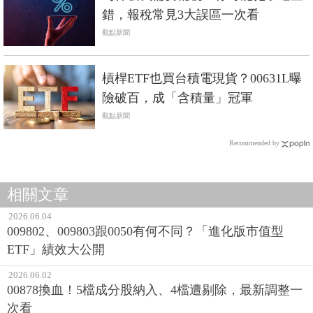
錯，報稅常見3大誤區一次看
觀點新聞
槓桿ETF也買台積電現貨？00631L曝
險破百，成「含積量」冠軍
觀點新聞
Recommended by
相關文章
2026.06.04
009802、009803跟0050有何不同？「進化版市值型
ETF」績效大公開
2026.06.02
00878換血！5檔成分股納入、4檔遭剔除，最新調整一
次看