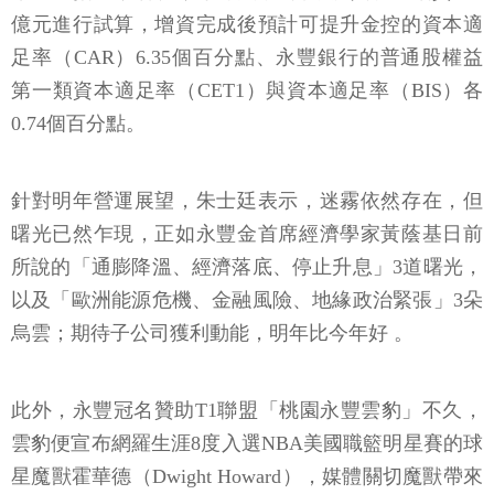
億元進行試算，增資完成後預計可提升金控的資本適
足率（CAR）6.35個百分點、永豐銀行的普通股權益
第一類資本適足率（CET1）與資本適足率（BIS）各
0.74個百分點。
針對明年營運展望，朱士廷表示，迷霧依然存在，但
曙光已然乍現，正如永豐金首席經濟學家黃蔭基日前
所說的「通膨降溫、經濟落底、停止升息」3道曙光，
以及「歐洲能源危機、金融風險、地緣政治緊張」3朵
烏雲；期待子公司獲利動能，明年比今年好 。
此外，永豐冠名贊助T1聯盟「桃園永豐雲豹」不久，
雲豹便宣布網羅生涯8度入選NBA美國職籃明星賽的球
星魔獸霍華德（Dwight Howard），媒體關切魔獸帶來