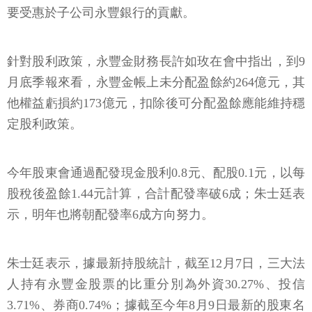
要受惠於子公司永豐銀行的貢獻。
針對股利政策，永豐金財務長許如玫在會中指出，到9
月底季報來看，永豐金帳上未分配盈餘約264億元，其
他權益虧損約173億元，扣除後可分配盈餘應能維持穩
定股利政策。
今年股東會通過配發現金股利0.8元、配股0.1元，以每
股稅後盈餘1.44元計算，合計配發率破6成；朱士廷表
示，明年也將朝配發率6成方向努力。
朱士廷表示，據最新持股統計，截至12月7日，三大法
人持有永豐金股票的比重分別為外資30.27%、投信
3.71%、券商0.74%；據截至今年8月9日最新的股東名