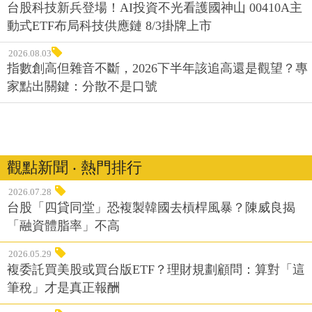
台股科技新兵登場！AI投資不光看護國神山 00410A主
動式ETF布局科技供應鏈 8/3掛牌上市
2026.08.03
指數創高但雜音不斷，2026下半年該追高還是觀望？專
家點出關鍵：分散不是口號
觀點新聞 ‧ 熱門排行
2026.07.28
台股「四貸同堂」恐複製韓國去槓桿風暴？陳威良揭
「融資體脂率」不高
2026.05.29
複委託買美股或買台版ETF？理財規劃顧問：算對「這
筆稅」才是真正報酬