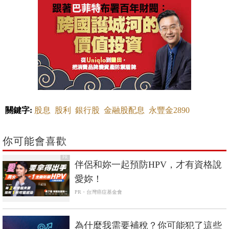
關鍵字:
股息
股利
銀行股
金融股配息
永豐金2890
你可能會喜歡
PR
伴侶和妳一起預防HPV，才有資格說
愛妳！
PR・台灣癌症基金會
為什麼我需要補稅？你可能犯了這些