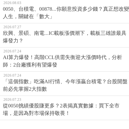
2026.08.03
0050、台積電、00878...你願意投資多少錢？真正想改變
人生，關鍵在「數大」
2026.07.27
欣興、景碩、南電...IC載板漲價潮下，載板三雄誰最具
爆發力？
2026.07.24
AI算力爆發！高階CCL供需失衡迎大漲價時代，分析
師：2台廠獲利有望爆發
2026.07.24
「這個指數」吃滿AI行情、今年漲贏台積電？台股開盤
前必先掌握2大指數
2026.07.23
從0050挑績優股賺更多？2表揭真實數據：買下全市
場，是因為對市場保持敬畏！