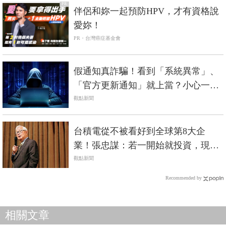
PR
伴侶和妳一起預防HPV，才有資格說
愛妳！
PR・台灣癌症基金會
假通知真詐騙！看到「系統異常」、
「官方更新通知」就上當？小心一封
信就能掏空帳戶！
觀點新聞
台積電從不被看好到全球第8大企
業！張忠謀：若一開始就投資，現在
報酬1000倍
觀點新聞
Recommended by
相關文章