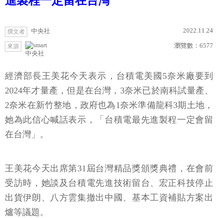
進製程一定留在台灣
2022.11.24
中央社
撰文者
瀏覽數：
6577
來源
中央社
經濟部長王美花今天表示，台積電美國5奈米廠要到
2024年才量產，但是在台灣，3奈米已於南科試量產、
2奈米在新竹整地，政府也為1奈米準備龍科3期土地，
她為此信心喊話表示，「台積電最先進製程一定會留
在台灣」。
王美花今天出席第31屆台灣精品獎頒獎典禮，在會前
受訪時，她談及台積電先進技術留台、宏正科技停止
出貨伊朗、八方雲集撤出中國、基本工資補貼方案出
爐等議題。