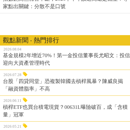
家點出關鍵：分散不是口號
觀點新聞 ‧ 熱門排行
2026.08.04
基金規模2年增近70%！第一金投信董事長尤昭文：投信
迎向大資產管理時代
2026.07.28
台股「四貸同堂」恐複製韓國去槓桿風暴？陳威良揭
「融資體脂率」不高
2026.06.11
槓桿ETF也買台積電現貨？00631L曝險破百，成「含積
量」冠軍
2026.05.21