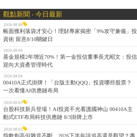
觀點新聞 ‧ 今日最新
2026.08.06
帳面獲利落袋才安心！理財專家揭密「9%攻守兼備」投
資術 留意8/10關鍵日
2026.08.04
基金規模2年增近70%！第一金投信董事長尤昭文：投信
迎向大資產管理時代
2026.08.04
00410A正式掛牌！「台版主動QQQ」投資哪些股票？
一次看懂AI供應鏈布局
2026.08.03
台股科技新兵登場！AI投資不光看護國神山 00410A主
動式ETF布局科技供應鏈 8/3掛牌上市
2026.08.03
指數創高但雜音不斷，2026下半年該追高還是觀望？專