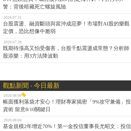
警：背後暗藏死亡螺旋風險
2026.07.31
台股震盪、融資斷頭與當沖成惡夢！市場對AI股的樂觀
定價，恐比想像中脆弱
2026.07.28
既期待漲高又怕受傷害，台股千點震盪成常態？分析師
股添樂：用3方法降波動
觀點新聞 ‧ 今日最新
2026.08.06
帳面獲利落袋才安心！理財專家揭密「9%攻守兼備」投
資術 留意8/10關鍵日
2026.08.04
基金規模2年增近70%！第一金投信董事長尤昭文：投信