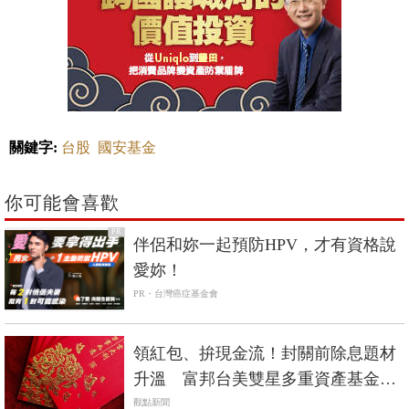
關鍵字:
台股
國安基金
你可能會喜歡
PR
伴侶和妳一起預防HPV，才有資格說
愛妳！
PR・台灣癌症基金會
領紅包、拚現金流！封關前除息題材
升溫 富邦台美雙星多重資產基金成
焦點
觀點新聞