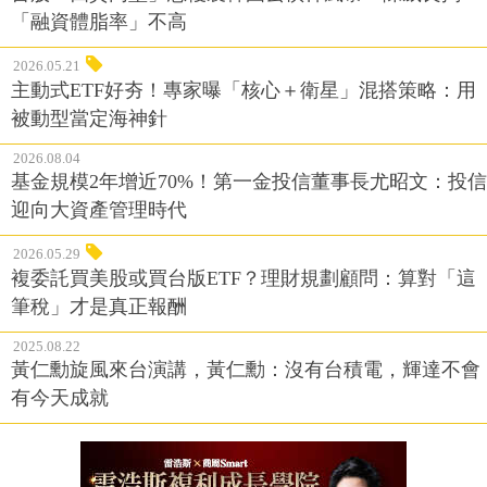
「融資體脂率」不高
2026.05.21
主動式ETF好夯！專家曝「核心＋衛星」混搭策略：用
被動型當定海神針
2026.08.04
基金規模2年增近70%！第一金投信董事長尤昭文：投信
迎向大資產管理時代
2026.05.29
複委託買美股或買台版ETF？理財規劃顧問：算對「這
筆稅」才是真正報酬
2025.08.22
黃仁勳旋風來台演講，黃仁勳：沒有台積電，輝達不會
有今天成就