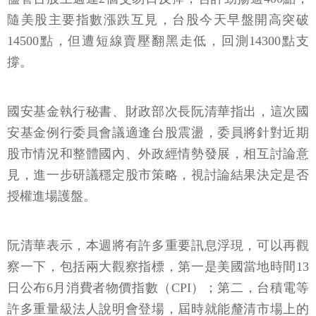
隨美股主要指數漲跌互見，台股今天早盤開高突破
14500點，但遭短線賣壓翻黑走低，回測14300點支
撐。
國安基金執行秘書、財政部次長阮清華指出，這次國
安基金例行委員會議適逢台股震盪，委員將針對近期
股市情況和整體國內、外政經情勢發展，相互討論意
見，進一步研議穩定股市策略，視討論結果決定是否
授權進場護盤。
阮清華表示，本週將有許多重要訊息浮現，可以再觀
察一下，包括兩大觀察指標，第一是美國當地時間13
日公布6月消費者物價指數（CPI）；第二，台積電等
許多重量級法人說明會登場，屆時就能釐清市場上的