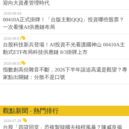
迎向大資產管理時代
2026.08.04
00410A正式掛牌！「台版主動QQQ」投資哪些股票？
一次看懂AI供應鏈布局
2026.08.03
台股科技新兵登場！AI投資不光看護國神山 00410A主
動式ETF布局科技供應鏈 8/3掛牌上市
2026.08.03
指數創高但雜音不斷，2026下半年該追高還是觀望？專
家點出關鍵：分散不是口號
觀點新聞 ‧ 熱門排行
2026.07.28
台股「四貸同堂」恐複製韓國去槓桿風暴？陳威良揭