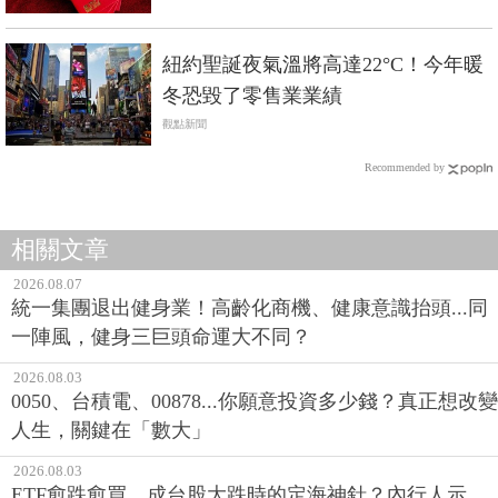
紐約聖誕夜氣溫將高達22°C！今年暖
冬恐毀了零售業業績
觀點新聞
Recommended by
相關文章
2026.08.07
統一集團退出健身業！高齡化商機、健康意識抬頭...同
一陣風，健身三巨頭命運大不同？
2026.08.03
0050、台積電、00878...你願意投資多少錢？真正想改變
人生，關鍵在「數大」
2026.08.03
ETF愈跌愈買，成台股大跌時的定海神針？內行人示