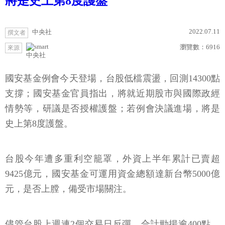
將是史上第8度護盤
2022.07.11
中央社
撰文者
瀏覽數：
6916
來源
中央社
國安基金例會今天登場，台股低檔震盪，回測14300點
支撐；國安基金官員指出，將就近期股市與國際政經
情勢等，研議是否授權護盤；若例會決議進場，將是
史上第8度護盤。
台股今年遭多重利空籠罩，外資上半年累計已賣超
9425億元，國安基金可運用資金總額達新台幣5000億
元，是否上膛，備受市場關注。
儘管台股上週連2個交易日反彈，合計勁揚逾400點，