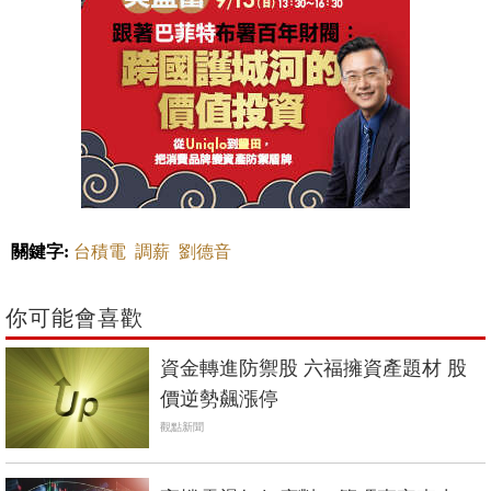
關鍵字:
台積電
調薪
劉德音
你可能會喜歡
資金轉進防禦股 六福擁資產題材 股
價逆勢飆漲停
觀點新聞