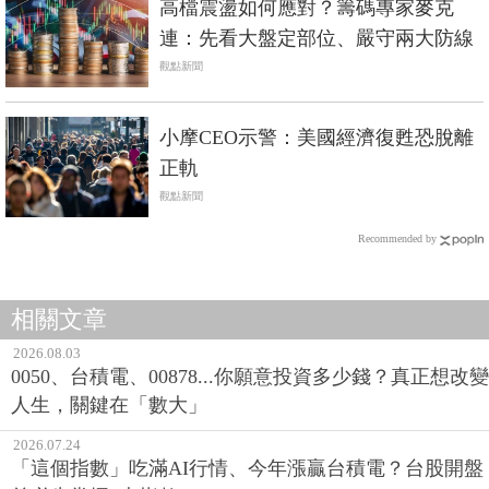
高檔震盪如何應對？籌碼專家麥克
連：先看大盤定部位、嚴守兩大防線
觀點新聞
小摩CEO示警：美國經濟復甦恐脫離
正軌
觀點新聞
Recommended by
相關文章
2026.08.03
0050、台積電、00878...你願意投資多少錢？真正想改變
人生，關鍵在「數大」
2026.07.24
「這個指數」吃滿AI行情、今年漲贏台積電？台股開盤