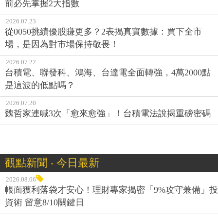
前必先掌握2大指數
2026.07.23
從0050挑績優股賺更多？2表揭真實數據：買下全市
場，是因為對市場保持敬畏！
2026.07.22
台積電、聯發科、鴻海、台達電全面轉強，4萬2000點
是這波的低點嗎？
2026.07.20
魏哲家連喊3次「愈來愈強」！台積電法說揭重磅密碼
觀點新聞 ‧ 今日最新
2026.08.06
帳面獲利落袋才安心！理財專家揭密「9%攻守兼備」投
資術 留意8/10關鍵日