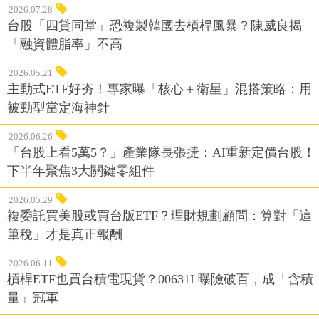
2026.07.28
台股「四貸同堂」恐複製韓國去槓桿風暴？陳威良揭
「融資體脂率」不高
2026.05.21
主動式ETF好夯！專家曝「核心＋衛星」混搭策略：用
被動型當定海神針
2026.06.26
「台股上看5萬5？」產業隊長張捷：AI重新定價台股！
下半年聚焦3大關鍵零組件
2026.05.29
複委託買美股或買台版ETF？理財規劃顧問：算對「這
筆稅」才是真正報酬
2026.06.11
槓桿ETF也買台積電現貨？00631L曝險破百，成「含積
量」冠軍