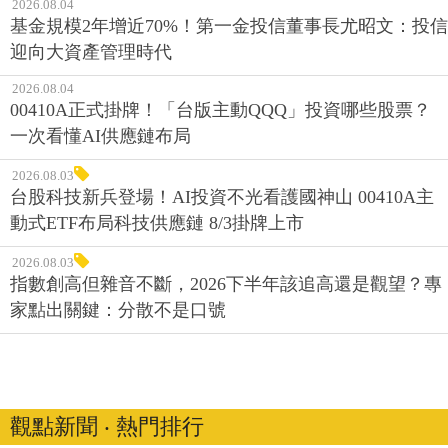
2026.08.04
基金規模2年增近70%！第一金投信董事長尤昭文：投信
迎向大資產管理時代
2026.08.04
00410A正式掛牌！「台版主動QQQ」投資哪些股票？
一次看懂AI供應鏈布局
2026.08.03
台股科技新兵登場！AI投資不光看護國神山 00410A主
動式ETF布局科技供應鏈 8/3掛牌上市
2026.08.03
指數創高但雜音不斷，2026下半年該追高還是觀望？專
家點出關鍵：分散不是口號
觀點新聞 ‧ 熱門排行