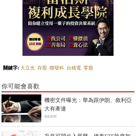
關鍵字:
大立光
存股
聯發科
台積電
零股
你可能會喜歡
機密文件曝光：華為跟伊朗、敘利亞
大有牽連
觀點新聞