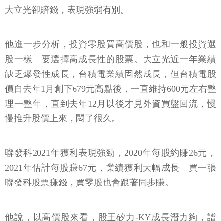
大立光卻賠錢，表現強弱有別。
他進一步分析，投資零股買高價股，也和一般投資選
股一樣，要選擇高成長性的股票。大立光近一年業績
缺乏爆發性成長，台積電業績固然成長，但台積電股
價自去年1月創下679元高點後，一直維持600元左右整
理一整年，直到去年12月以後才見外資買盤回流，慢
慢推升股價上來，悶了很久。
聯發科2021年獲利表現強勁，2020年每股約賺26元，
2021年估計每股賺67元，業績獲利大幅成長，買一張
聯發科股票賺錢，買零股也會跟著同步賺。
他說，以高價股來看，股王矽力-KY成長潛力夠，譜