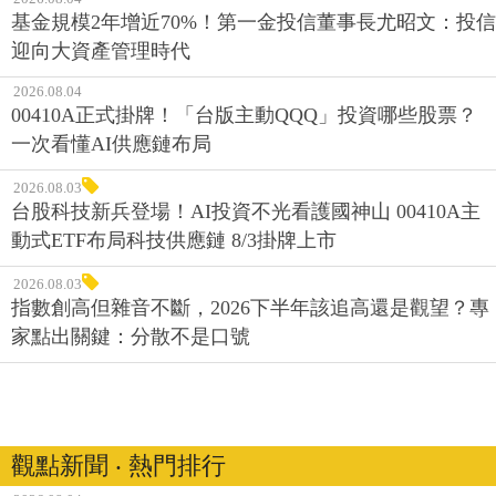
基金規模2年增近70%！第一金投信董事長尤昭文：投信
迎向大資產管理時代
2026.08.04
00410A正式掛牌！「台版主動QQQ」投資哪些股票？
一次看懂AI供應鏈布局
2026.08.03
台股科技新兵登場！AI投資不光看護國神山 00410A主
動式ETF布局科技供應鏈 8/3掛牌上市
2026.08.03
指數創高但雜音不斷，2026下半年該追高還是觀望？專
家點出關鍵：分散不是口號
觀點新聞 ‧ 熱門排行