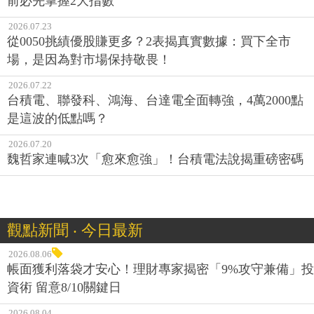
前必先掌握2大指數
2026.07.23
從0050挑績優股賺更多？2表揭真實數據：買下全市
場，是因為對市場保持敬畏！
2026.07.22
台積電、聯發科、鴻海、台達電全面轉強，4萬2000點
是這波的低點嗎？
2026.07.20
魏哲家連喊3次「愈來愈強」！台積電法說揭重磅密碼
觀點新聞 ‧ 今日最新
2026.08.06
帳面獲利落袋才安心！理財專家揭密「9%攻守兼備」投
資術 留意8/10關鍵日
2026.08.04