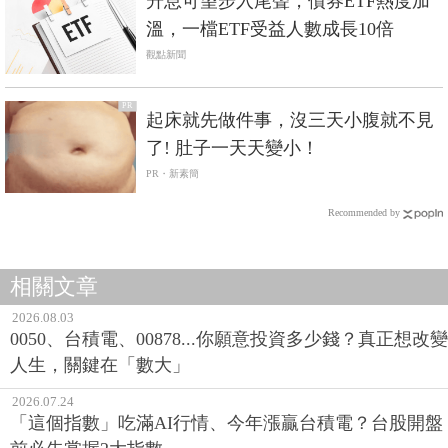
升息可望步入尾聲，債券ETF熱度加
溫，一檔ETF受益人數成長10倍
觀點新聞
PR
起床就先做件事，沒三天小腹就不見
了! 肚子一天天變小！
PR・新素簡
Recommended by
相關文章
2026.08.03
0050、台積電、00878...你願意投資多少錢？真正想改變
人生，關鍵在「數大」
2026.07.24
「這個指數」吃滿AI行情、今年漲贏台積電？台股開盤