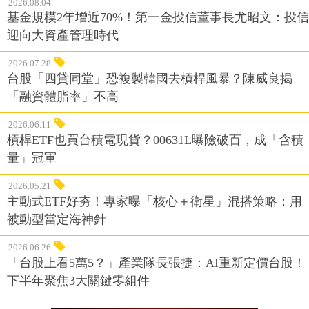
2026.08.04
基金規模2年增近70%！第一金投信董事長尤昭文：投信
迎向大資產管理時代
2026.07.28
台股「四貸同堂」恐複製韓國去槓桿風暴？陳威良揭
「融資體脂率」不高
2026.06.11
槓桿ETF也買台積電現貨？00631L曝險破百，成「含積
量」冠軍
2026.05.21
主動式ETF好夯！專家曝「核心＋衛星」混搭策略：用
被動型當定海神針
2026.06.26
「台股上看5萬5？」產業隊長張捷：AI重新定價台股！
下半年聚焦3大關鍵零組件