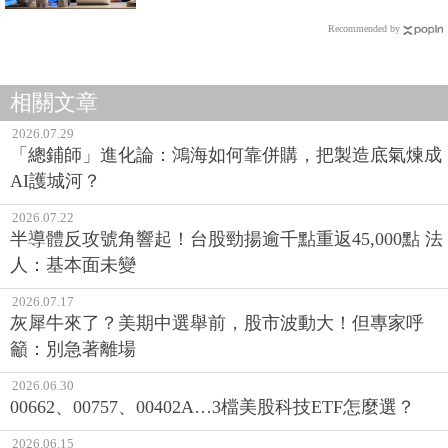
Recommended by
相關文章
2026.07.29
「總鋪師」進化論：鴻海如何靠併購，把製造底氣煉成
AI護城河？
2026.07.22
半導體反攻號角響起！台股勁揚逾千點重返45,000點 法
人：基本面未變
2026.07.17
灰犀牛來了？美期中選舉前，股市波動大！但專家呼
籲：別急著離場
2026.06.30
00662、00757、00402A…3檔美股科技ETF怎麼選？
2026.06.15