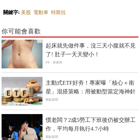
關鍵字:
美股
電動車
特斯拉
你可能會喜歡
PR
起床就先做件事，沒三天小腹就不見
了! 肚子一天天變小！
PR・新素簡
主動式ETF好夯！專家曝「核心＋衛
星」混搭策略：用被動型當定海神針
觀點新聞
慣老闆？2成5勞工下班後仍被交辦工
作，平均每月執行4.7小時
觀點新聞