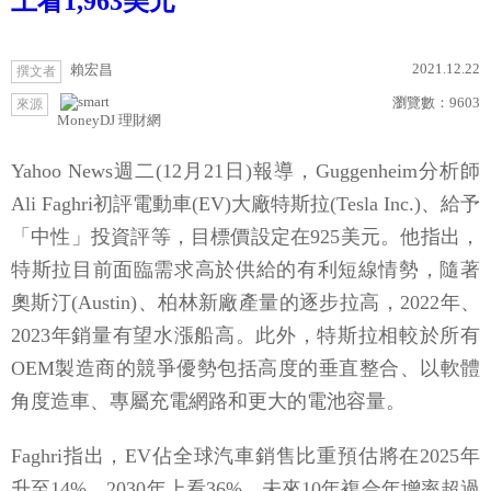
上看1,963美元
2021.12.22
賴宏昌
撰文者
瀏覽數：
9603
來源
MoneyDJ 理財網
Yahoo News週二(12月21日)報導，Guggenheim分析師
Ali Faghri初評電動車(EV)大廠特斯拉(Tesla Inc.)、給予
「中性」投資評等，目標價設定在925美元。他指出，
特斯拉目前面臨需求高於供給的有利短線情勢，隨著
奧斯汀(Austin)、柏林新廠產量的逐步拉高，2022年、
2023年銷量有望水漲船高。此外，特斯拉相較於所有
OEM製造商的競爭優勢包括高度的垂直整合、以軟體
角度造車、專屬充電網路和更大的電池容量。
Faghri指出，EV佔全球汽車銷售比重預估將在2025年
升至14%、2030年上看36%，未來10年複合年增率超過