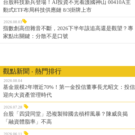
台股科技新兵登場！AI投資不光看護國神山 00410A主
動式ETF布局科技供應鏈 8/3掛牌上市
2026.08.03
指數創高但雜音不斷，2026下半年該追高還是觀望？專
家點出關鍵：分散不是口號
觀點新聞 ‧ 熱門排行
2026.08.04
基金規模2年增近70%！第一金投信董事長尤昭文：投信
迎向大資產管理時代
2026.07.28
台股「四貸同堂」恐複製韓國去槓桿風暴？陳威良揭
「融資體脂率」不高
2026.06.11