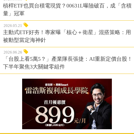
槓桿ETF也買台積電現貨？00631L曝險破百，成「含積
量」冠軍
2026.05.21
主動式ETF好夯！專家曝「核心＋衛星」混搭策略：用
被動型當定海神針
2026.06.26
「台股上看5萬5？」產業隊長張捷：AI重新定價台股！
下半年聚焦3大關鍵零組件