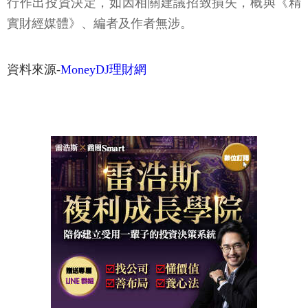
行作出投資決定，如因相關建議招致損失，概與《精
實財經媒體》、編者及作者無涉。
資料來源-
MoneyDJ理財網