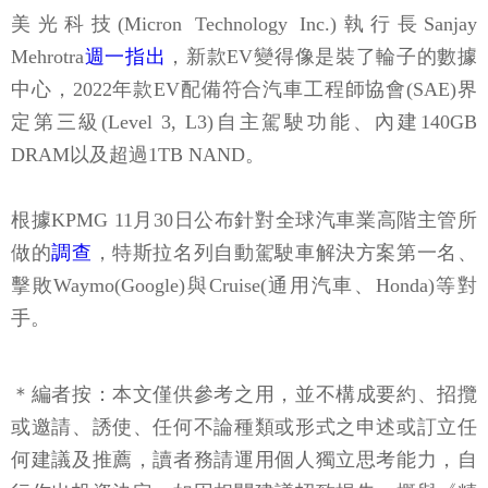
美光科技(Micron Technology Inc.)執行長Sanjay
Mehrotra
週一指出
，新款EV變得像是裝了輪子的數據
中心，2022年款EV配備符合汽車工程師協會(SAE)界
定第三級(Level 3, L3)自主駕駛功能、內建140GB
DRAM以及超過1TB NAND。
根據KPMG 11月30日公布針對全球汽車業高階主管所
做的
調查
，特斯拉名列自動駕駛車解決方案第一名、
擊敗Waymo(Google)與Cruise(通用汽車、Honda)等對
手。
＊編者按：本文僅供參考之用，並不構成要約、招攬
或邀請、誘使、任何不論種類或形式之申述或訂立任
何建議及推薦，讀者務請運用個人獨立思考能力，自