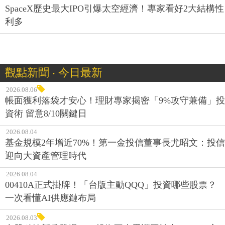
SpaceX歷史最大IPO引爆太空經濟！專家看好2大結構性
利多
觀點新聞 ‧ 今日最新
2026.08.06
帳面獲利落袋才安心！理財專家揭密「9%攻守兼備」投
資術 留意8/10關鍵日
2026.08.04
基金規模2年增近70%！第一金投信董事長尤昭文：投信
迎向大資產管理時代
2026.08.04
00410A正式掛牌！「台版主動QQQ」投資哪些股票？
一次看懂AI供應鏈布局
2026.08.03