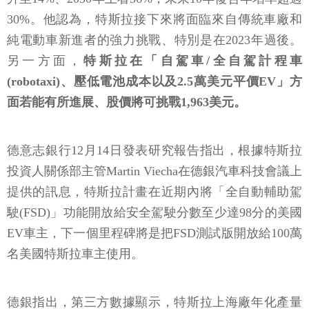
30%。他認為，特斯拉接下來將面臨來自傳統車廠和
純電動車新進者的強力挑戰、特別是在2023年過後。
另一方面，
特斯拉在「自駕車/全自駕計程車
(robotaxi)、壓低電池成本以及2.5萬美元平價EV」方
面若能有所進展、股價將可挑戰1,963美元。
德意志銀行12月14日發表研究報告指出，根據特斯拉
投資人關係部主管Martin Viecha在德銀汽車科技會議上
提供的訊息，特斯拉計畫在近期內將「全自動輔助駕
駛(FSD)」功能開放給安全駕駛分數至少達98分的美國
EV車主，下一個里程碑將是把FSD測試版開放給100萬
名美國特斯拉車主使用。
德銀指出，第三方數據顯示，特斯拉上海廠年化產量