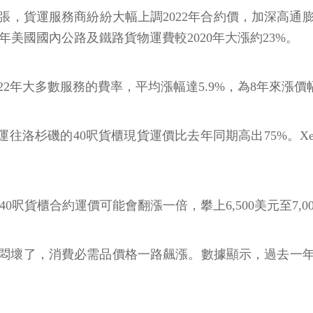
張，貨運服務商紛紛大幅上調2022年合約價，加深高通
而言，2021年美國國內公路及鐵路貨物運費較2020年大漲約23%。
022年大多數服務的費率，平均漲幅達5.9%，為8年來漲價
往洛杉磯的40呎貨櫃現貨運價比去年同期高出75%。Xene
西線每40呎貨櫃合約運價可能會翻漲一倍，攀上6,500美元至7,
悶壞了，消費必需品價格一路飆漲。數據顯示，過去一