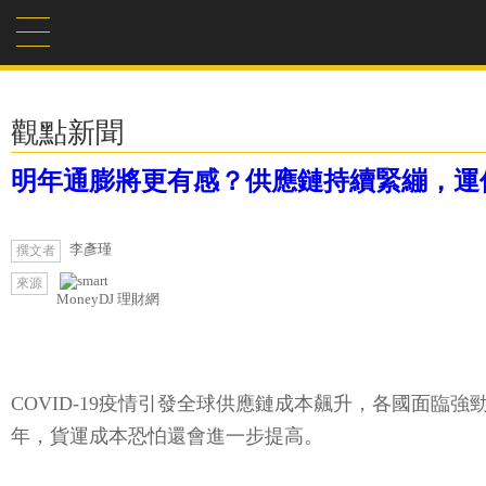
觀點新聞
明年通膨將更有感？供應鏈持續緊繃，運
李彥瑾
撰文者
來源
MoneyDJ 理財網
COVID-19疫情引發全球供應鏈成本飆升，各國面臨強
年，貨運成本恐怕還會進一步提高。