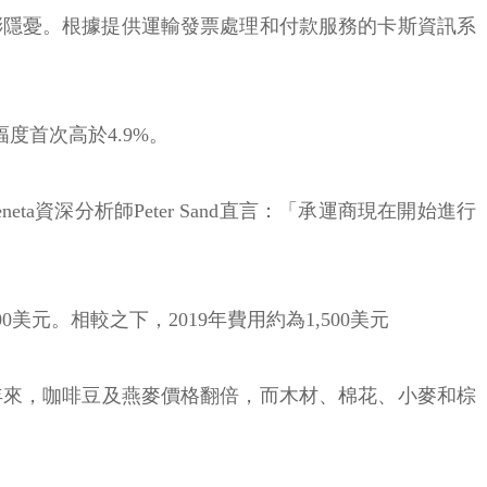
膨隱憂。根據提供運輸發票處理和付款服務的卡斯資訊系
幅度首次高於4.9%。
ta資深分析師Peter Sand直言：「承運商現在開始進行
000美元。相較之下，2019年費用約為1,500美元
年來，咖啡豆及燕麥價格翻倍，而木材、棉花、小麥和棕