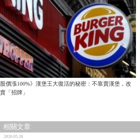
股價漲100%》漢堡王大復活的秘密：不靠賣漢堡，改
賣「招牌」
相關文章
2026.05.28