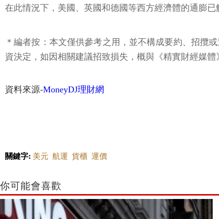
在此情況下，美國、英國和德國等西方經濟體的通膨已觸
＊編者按：本文僅供參考之用，並不構成要約、招攬或
資決定，如因相關建議招致損失，概與《精實財經媒體
資料來源-
MoneyDJ理財網
關鍵字:
美元
航運
貨櫃
運價
你可能會喜歡