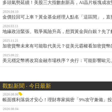
多頭氣勢延續！美股三大指數創新高，AI晶片板塊成攻
2026.04.10
金價拉回可上車？黃金基金經理人點名「這區間」，直
2026.03.11
地緣政治緊張、戰爭風險升高，想買黃金與白銀？先了
2025.11.21
加密貨幣未來有可能取代美元？從美元霸權看加密貨幣
2025.09.22
美元穩定幣將改寫金融市場秩序？央行：可能影響歐元
觀點新聞 ‧ 今日最新
2026.08.06
帳面獲利落袋才安心！理財專家揭密「9%攻守兼備」投資
2026.08.04