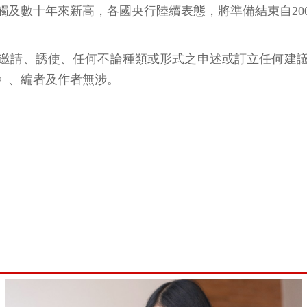
及數十年來新高，各國央行陸續表態，將準備結束自20
邀請、誘使、任何不論種類或形式之申述或訂立任何建
》、編者及作者無涉。