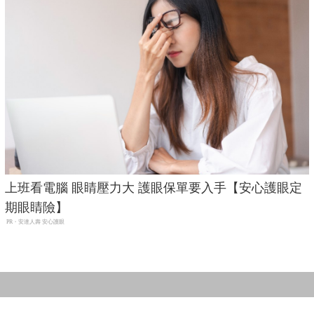
上班看電腦 眼睛壓力大 護眼保單要入手【安心護眼定
期眼睛險】
PR・安達人壽 安心護眼