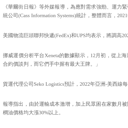
《華爾街日報》等外媒報導，為應對需求強勁、運力緊
統公司(Cass Information Systems)統計，整體
美國物流巨頭聯邦快遞(FedEx)和UPS均表示，將調高2
挪威運價分析平台Xeneta的數據顯示，12月初，從上海運
合約價談判，而它們手中握有最大王牌。」
貨運代理公司Seko Logistics預計，2022年亞洲-美
報導指出，由於運輸成本激增，加上民眾困在家數月被
櫚油價格均大漲30%以上。