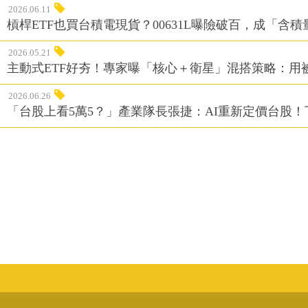
2026.06.11
槓桿ETF也買台積電現貨？00631L曝險破百，成「含
2026.05.21
主動式ETF好夯！專家曝「核心＋衛星」混搭策略：用
2026.06.26
「台股上看5萬5？」產業隊長張捷：AI重新定價台股！