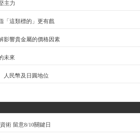
堅主力
指「這類標的」更有戲
解影響貴金屬的價格因素
的未來
、人民幣及日圓地位
術 留意8/10關鍵日