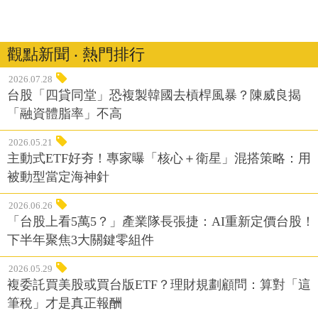
觀點新聞 ‧ 熱門排行
2026.07.28
台股「四貸同堂」恐複製韓國去槓桿風暴？陳威良揭
「融資體脂率」不高
2026.05.21
主動式ETF好夯！專家曝「核心＋衛星」混搭策略：用
被動型當定海神針
2026.06.26
「台股上看5萬5？」產業隊長張捷：AI重新定價台股！
下半年聚焦3大關鍵零組件
2026.05.29
複委託買美股或買台版ETF？理財規劃顧問：算對「這
筆稅」才是真正報酬