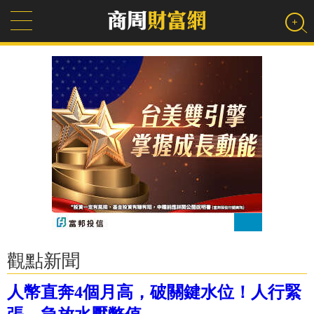
觀點新聞
人幣直奔4個月高，破關鍵水位！人行緊