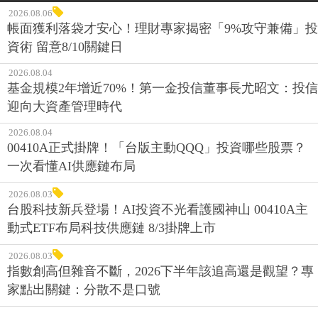
2026.08.06
帳面獲利落袋才安心！理財專家揭密「9%攻守兼備」投
資術 留意8/10關鍵日
2026.08.04
基金規模2年增近70%！第一金投信董事長尤昭文：投信
迎向大資產管理時代
2026.08.04
00410A正式掛牌！「台版主動QQQ」投資哪些股票？
一次看懂AI供應鏈布局
2026.08.03
台股科技新兵登場！AI投資不光看護國神山 00410A主
動式ETF布局科技供應鏈 8/3掛牌上市
2026.08.03
指數創高但雜音不斷，2026下半年該追高還是觀望？專
家點出關鍵：分散不是口號