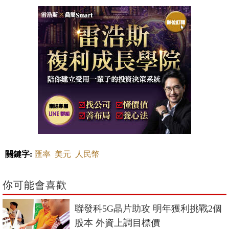
關鍵字:
匯率
美元
人民幣
你可能會喜歡
聯發科5G晶片助攻 明年獲利挑戰2個
股本 外資上調目標價