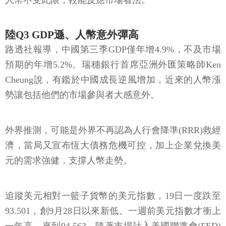
人幣不受此限，較能反應市場看法。
陸Q3 GDP遜、人幣意外彈高
路透社報導，中國第三季GDP僅年增4.9%，不及市場
預期的年增5.2%。瑞穗銀行首席亞洲外匯策略師Ken
Cheung說，有鑑於中國成長逆風增加，近來的人幣漲
勢讓包括他們的市場參與者大感意外。
外界推測，可能是外界不再認為人行會降準(RRR)救經
濟，當局又宣布恆大債務危機可控，加上企業兌換美
元的需求強健，支撐人幣走勢。
追蹤美元相對一籃子貨幣的美元指數，19日一度跌至
93.501，創9月28日以來新低。一週前美元指數才衝上