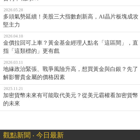
2026.05.28
多頭氣勢延續！美股三大指數創新高，AI晶片板塊成攻
堅主力
2026.04.10
金價拉回可上車？黃金基金經理人點名「這區間」，直
指「這類標的」更有戲
2026.03.11
地緣政治緊張、戰爭風險升高，想買黃金與白銀？先了
解影響貴金屬的價格因素
2025.11.21
加密貨幣未來有可能取代美元？從美元霸權看加密貨幣
的未來
觀點新聞 ‧ 今日最新