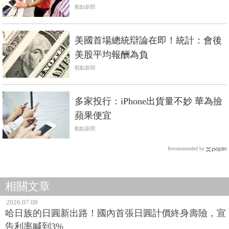
觀點新聞
美國首場總統辯論在即！統計：會後
美股平均報酬為負
觀點新聞
多家投行：iPhone出貨量不妙 華為撿
蘋果便宜
觀點新聞
Recommended by
相關文章
2026.07.08
哈日族的日圓新出路！國內首張日圓計價終身壽險，宣
告利率喊到3%