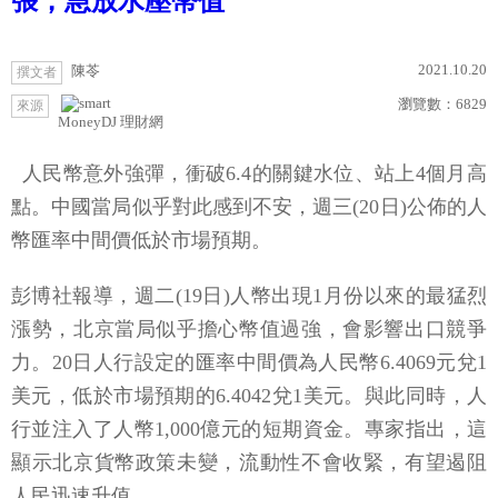
張，急放水壓幣值
2021.10.20
陳苓
撰文者
瀏覽數：
6829
來源
MoneyDJ 理財網
人民幣意外強彈，衝破6.4的關鍵水位、站上4個月高
點。中國當局似乎對此感到不安，週三(20日)公佈的人
幣匯率中間價低於市場預期。
彭博社報導，週二(19日)人幣出現1月份以來的最猛烈
漲勢，北京當局似乎擔心幣值過強，會影響出口競爭
力。20日人行設定的匯率中間價為人民幣6.4069元兌1
美元，低於市場預期的6.4042兌1美元。與此同時，人
行並注入了人幣1,000億元的短期資金。專家指出，這
顯示北京貨幣政策未變，流動性不會收緊，有望遏阻
人民迅速升值。