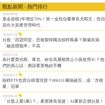
觀點新聞 ‧ 熱門排行
2026.08.04
基金規模2年增近70%！第一金投信董事長尤昭文：投信
迎向大資產管理時代
2026.07.28
台股「四貸同堂」恐複製韓國去槓桿風暴？陳威良揭
「融資體脂率」不高
2024.12.24
為什麼賈伯斯、庫克、矽谷高層都禁止小孩使用3C？他
們的真心話：應該要更晚給手機
2026.06.11
槓桿ETF也買台積電現貨？00631L曝險破百，成「含積
量」冠軍
2026.06.26
「台股上看5萬5？」產業隊長張捷：AI重新定價台股！