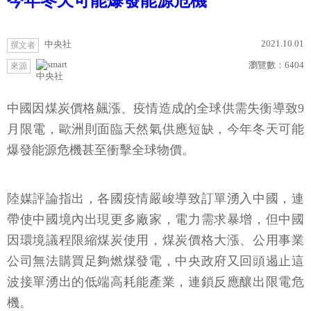
今年冬天可能爆發能源危機
2021.10.01
中央社
撰文者
瀏覽數：
6404
來源
中央社
中國因煤炭價格飆漲、疫情造成的全球供需失衡導致9
月限電，歐洲則面臨天然氣供應短缺，今年冬天可能
爆發能源危機甚至衝擊全球物價。
陸媒評論指出，各國疫情嚴峻導致訂單湧入中國，連
帶使中國境內出現更多廠家，電力需求暴增，但中國
因環境議程限縮煤炭使用，煤炭價格大漲、公用事業
公司無法購買足夠燃煤發電，中央政府又回頭遏止這
波接單湧出的低端高耗能產業，連鎖反應釀出限電危
機。