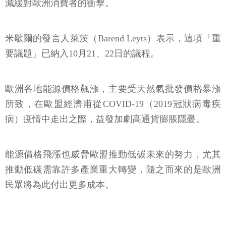
減緩對歐洲消費者的衝擊。
米歇爾的發言人萊茨（Barend Leyts）表示，這項「重
要議題」已納入10月21、22日的議程。
歐洲各地能源價格飆漲，主要受天然氣批發價格暴漲
所致，在歐盟經濟甫從COVID-19（2019冠狀病毒疾
病）疫情中走出之際，益發加劇高通貨膨脹隱憂。
能源價格飛漲也威脅歐盟推動低碳未來的努力，尤其
推動低碳需靠許多產業重大轉變，隨之而來的是歐洲
民眾將為此付出更多成本。