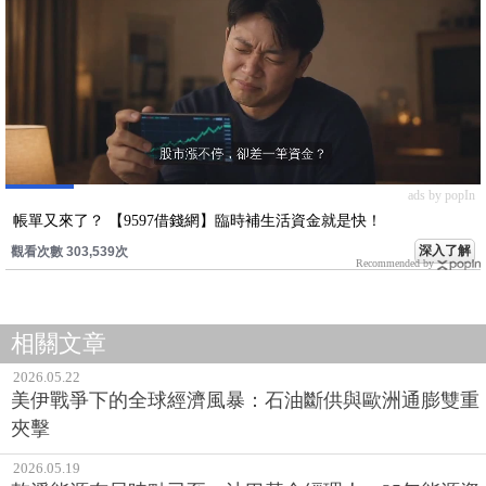
ads by popIn
帳單又來了？ 【9597借錢網】臨時補生活資金就是快！
深入了解
觀看次數 303,539次
Recommended by
相關文章
2026.05.22
美伊戰爭下的全球經濟風暴：石油斷供與歐洲通膨雙重
夾擊
2026.05.19