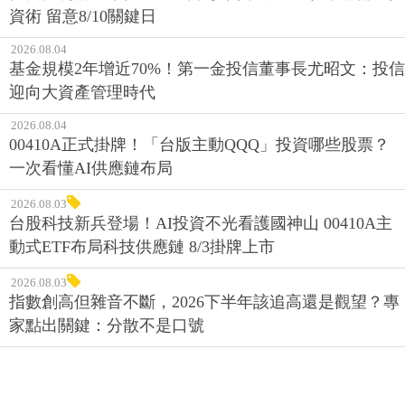
資術 留意8/10關鍵日
2026.08.04
基金規模2年增近70%！第一金投信董事長尤昭文：投信
迎向大資產管理時代
2026.08.04
00410A正式掛牌！「台版主動QQQ」投資哪些股票？
一次看懂AI供應鏈布局
2026.08.03
台股科技新兵登場！AI投資不光看護國神山 00410A主
動式ETF布局科技供應鏈 8/3掛牌上市
2026.08.03
指數創高但雜音不斷，2026下半年該追高還是觀望？專
家點出關鍵：分散不是口號