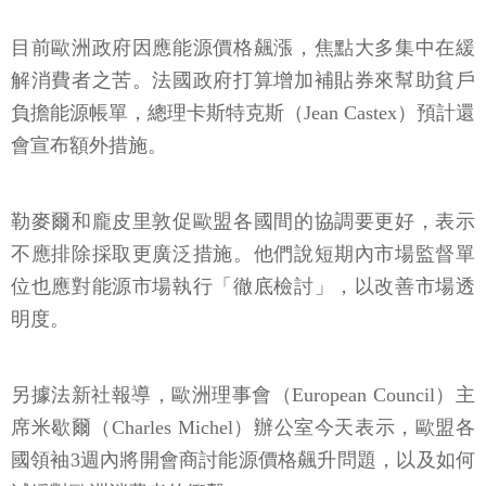
目前歐洲政府因應能源價格飆漲，焦點大多集中在緩
解消費者之苦。法國政府打算增加補貼券來幫助貧戶
負擔能源帳單，總理卡斯特克斯（Jean Castex）預計還
會宣布額外措施。
勒麥爾和龐皮里敦促歐盟各國間的協調要更好，表示
不應排除採取更廣泛措施。他們說短期內市場監督單
位也應對能源市場執行「徹底檢討」，以改善市場透
明度。
另據法新社報導，歐洲理事會（European Council）主
席米歇爾（Charles Michel）辦公室今天表示，歐盟各
國領袖3週內將開會商討能源價格飆升問題，以及如何