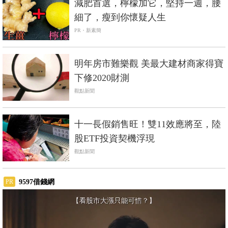
減肥首選，檸檬加它，堅持一週，腰
細了，瘦到你懷疑人生
PR・新素簡
明年房市難樂觀 美最大建材商家得寶
下修2020財測
觀點新聞
十一長假銷售旺！雙11效應將至，陸
股ETF投資契機浮現
觀點新聞
9597借錢網
PR