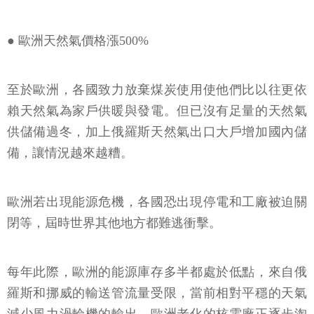
● 歐洲天然氣價格漲500%
至於歐洲，各國致力放棄煤炭使用使他們比以往更依
賴天然氣為家戶供暖與發電。但已沒有足量的天然氣
供儲備過冬，加上俄羅斯天然氣出口大戶增加國內儲
備，讓情況越來越糟。
歐洲若出現能源危機，各國恐出現停電和工廠被迫關
閉等，屆時世界其他地方都難逃衝擊。
每年此際，歐洲的能源庫存多半都處於低點，來自俄
羅斯和挪威的輸送管流量受限，當前相對平穩的天氣