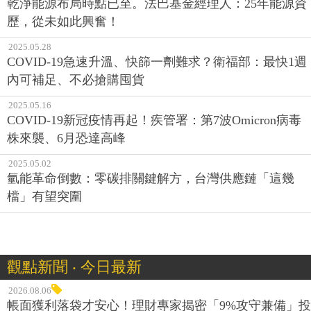
乾淨能源布局時點已至。法巴基金經理人：25年能源資
歷，從未如此興奮！
2025.05.28
COVID-19急速升溫、快篩一劑難求？衛福部：最快1週
內可補足、不必搶購囤貨
2025.05.16
COVID-19新冠疫情再起！疾管署：第7波Omicron病毒
株來襲、6月恐達高峰
2025.05.02
氫能革命倒數：零碳排關鍵解方，台灣供應鏈「這幾
檔」有望突圍
觀點新聞 ‧ 今日最新
2026.08.06
帳面獲利落袋才安心！理財專家揭密「9%攻守兼備」投