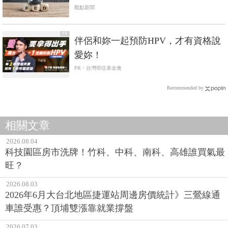
觀點新聞
PR
伴侶和妳一起預防HPV，才有資格說
愛妳！
PR・台灣癌症基金會
Recommended by
相關文章
2026.08.04
科技園區房市洗牌！竹科、中科、南科、高雄誰買氣最
旺？
2026.08.03
2026年6月大台北地區捷運站周邊房價統計》三鶯線通
車誰受惠？頂埔雙漲靠就業撐盤
2026.07.03