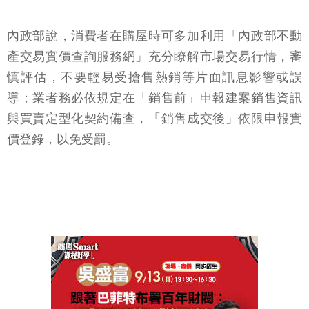
內政部說，消費者在購屋時可多加利用「內政部不動
產交易實價查詢服務網」充分瞭解市場交易行情，審
慎評估，不要輕易受搶售熱銷等片面訊息影響或誤
導；業者務必依規定在「銷售前」申報建案銷售資訊
與買賣定型化契約備查，「銷售成交後」依限申報實
價登錄，以免受罰。