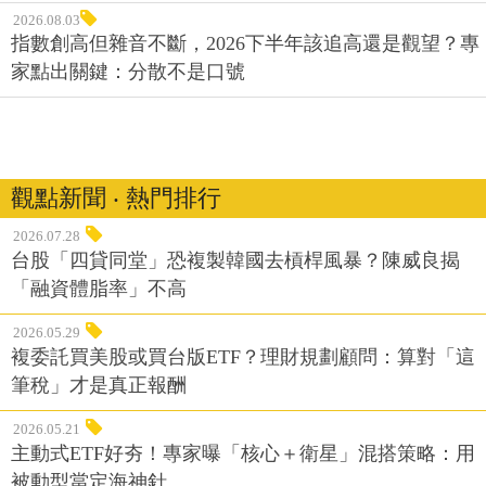
2026.08.03
指數創高但雜音不斷，2026下半年該追高還是觀望？專
家點出關鍵：分散不是口號
觀點新聞 ‧ 熱門排行
2026.07.28
台股「四貸同堂」恐複製韓國去槓桿風暴？陳威良揭
「融資體脂率」不高
2026.05.29
複委託買美股或買台版ETF？理財規劃顧問：算對「這
筆稅」才是真正報酬
2026.05.21
主動式ETF好夯！專家曝「核心＋衛星」混搭策略：用
被動型當定海神針