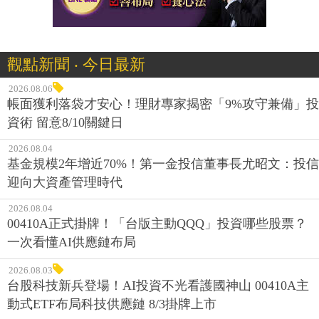
觀點新聞 ‧ 今日最新
2026.08.06
帳面獲利落袋才安心！理財專家揭密「9%攻守兼備」投
資術 留意8/10關鍵日
2026.08.04
基金規模2年增近70%！第一金投信董事長尤昭文：投信
迎向大資產管理時代
2026.08.04
00410A正式掛牌！「台版主動QQQ」投資哪些股票？
一次看懂AI供應鏈布局
2026.08.03
台股科技新兵登場！AI投資不光看護國神山 00410A主
動式ETF布局科技供應鏈 8/3掛牌上市