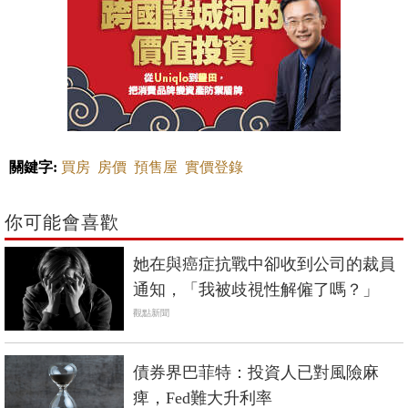
關鍵字:
買房
房價
預售屋
實價登錄
你可能會喜歡
她在與癌症抗戰中卻收到公司的裁員
通知，「我被歧視性解僱了嗎？」
觀點新聞
債券界巴菲特：投資人已對風險麻
痺，Fed難大升利率