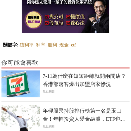
關鍵字:
殖利率
利率
股利
現金
etf
你可能會喜歡
7-11為什麼在短短距離就開兩間店？
香港部落客爆出加盟店家慘況
觀點新聞
年輕股民持股排行榜第一名是玉山
金！年輕投資人愛金融股，ETF也獲
青睞
觀點新聞