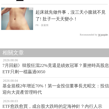
PR
起床就先做件事，沒三天小腹就不見
了! 肚子一天天變小！
PR・新素簡
Recommended by
相關文章
2026.08.06
7月回顧》韓股狂瀉22%竟還是績效冠軍？重挫時高股息
ETF只剩一檔贏過0050
2026.08.04
基金規模2年增近70%！第一金投信董事長尤昭文：投信
迎向大資產管理時代
2026.08.03
ETF愈跌愈買，成台股大跌時的定海神針？內行人示