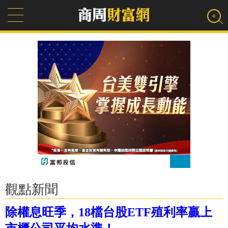
觀點新聞
除權息旺季，18檔台股ETF殖利率贏上