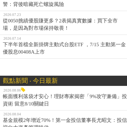
警：背後暗藏死亡螺旋風險
2026.07.23
從0050挑績優股賺更多？2表揭真實數據：買下全市
場，是因為對市場保持敬畏！
2026.07.14
下半年首檔全新掛牌主動式台股ETF ，7/15 主動第一金
優股息00408A上市
觀點新聞 ‧ 今日最新
2026.08.06
帳面獲利落袋才安心！理財專家揭密「9%攻守兼備」投
資術 留意8/10關鍵日
2026.08.04
基金規模2年增近70%！第一金投信董事長尤昭文：投信