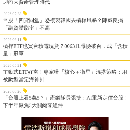
迎向大資產管理時代
2026.07.28
台股「四貸同堂」恐複製韓國去槓桿風暴？陳威良揭
「融資體脂率」不高
2026.06.11
槓桿ETF也買台積電現貨？00631L曝險破百，成「含積
量」冠軍
2026.05.21
主動式ETF好夯！專家曝「核心＋衛星」混搭策略：用
被動型當定海神針
2026.06.26
「台股上看5萬5？」產業隊長張捷：AI重新定價台股！
下半年聚焦3大關鍵零組件