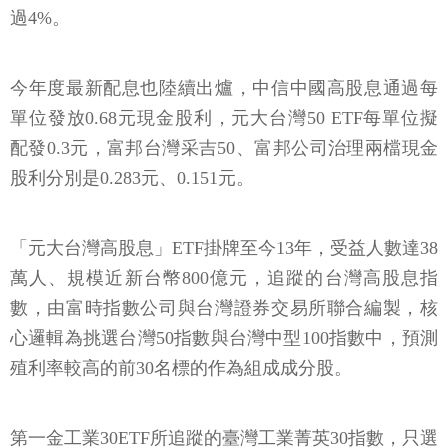
過4%。
今年度最新配息也陸續出爐，中信中國高股息通過每
單位發放0.68元現金股利，元大台灣50 ETF每單位擬
配發0.3元，富邦台灣采吉50、富邦公司治理兩檔現金
股利分別是0.283元、0.151元。
「元大台灣高股息」ETF掛牌至今13年，受益人數達38
萬人、規模近新台幣800億元，追蹤的台灣高股息指
數，由富時指數公司與台灣證券交易所聯合編製，核
心邏輯為挑選台灣50指數與台灣中型100指數中，預測
殖利率較高的前30名標的作為組成成分股。
第一金工業30ETF所追蹤的臺灣工業菁英30指數，只選