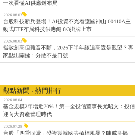
一次看懂AI供應鏈布局
2026.08.03
台股科技新兵登場！AI投資不光看護國神山 00410A主
動式ETF布局科技供應鏈 8/3掛牌上市
2026.08.03
指數創高但雜音不斷，2026下半年該追高還是觀望？專
家點出關鍵：分散不是口號
觀點新聞 ‧ 熱門排行
2026.08.04
基金規模2年增近70%！第一金投信董事長尤昭文：投信
迎向大資產管理時代
2026.07.28
台股「四貸同堂」恐複製韓國去槓桿風暴？陳威良揭