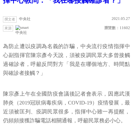
揮中心教問：「我在哪接觸確診者？」
2021.05.27
中央社
撰文者
瀏覽數：
11602
來源
中央社
為防止遭以疫調為名義的詐騙，中央流行疫情指揮中
心副指揮官陳宗彥今天說，須被疫調民眾大多曾接觸
過確診者，呼籲反問對方「我是在哪個地方、時間點
與確診者接觸？」
陳宗彥上午在全國防疫會議後記者會表示，因應武漢
肺炎（2019冠狀病毒疾病，COVID-19）疫情發展，最
近須被匡列、疫調民眾很多，指揮中心雖一再提醒，
仍頻頻接獲詐騙電話相關通報，呼籲民眾務必小心。