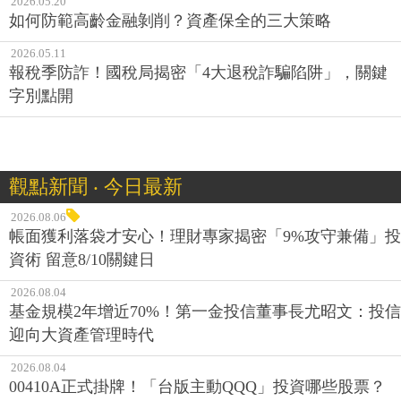
2026.05.20
如何防範高齡金融剝削？資產保全的三大策略
2026.05.11
報稅季防詐！國稅局揭密「4大退稅詐騙陷阱」，關鍵
字別點開
觀點新聞 ‧ 今日最新
2026.08.06
帳面獲利落袋才安心！理財專家揭密「9%攻守兼備」投
資術 留意8/10關鍵日
2026.08.04
基金規模2年增近70%！第一金投信董事長尤昭文：投信
迎向大資產管理時代
2026.08.04
00410A正式掛牌！「台版主動QQQ」投資哪些股票？