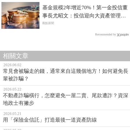
基金規模2年增近70%！第一金投信董
事長尤昭文：投信迎向大資產管理時
代
觀點新聞
Recommended by
相關文章
2026.06.02
常見會被騙走的錢，通常來自這幾個地方！如何避免長
輩被詐騙？
2026.05.22
不動產詐騙橫行，怎麼避免一屋二賣、尾款遭詐？資深
地政士有撇步
2026.05.21
用「保險金信託」打造最後一道資產防線