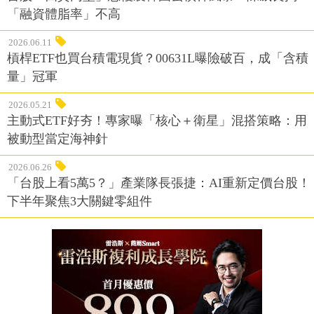
「融資體脂率」不高
2026.06.11
槓桿ETF也買台積電現貨？00631L曝險破百，成「含積
量」冠軍
2026.05.21
主動式ETF好夯！專家曝「核心＋衛星」混搭策略：用
被動型當定海神針
2026.06.26
「台股上看5萬5？」產業隊長張捷：AI重新定價台股！
下半年聚焦3大關鍵零組件