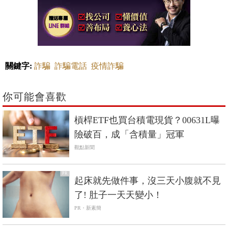
關鍵字:
詐騙
詐騙電話
疫情詐騙
你可能會喜歡
槓桿ETF也買台積電現貨？00631L曝
險破百，成「含積量」冠軍
觀點新聞
PR
起床就先做件事，沒三天小腹就不見
了! 肚子一天天變小！
PR・新素簡