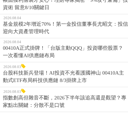
資術 留意8/10關鍵日
2026.08.04
基金規模2年增近70%！第一金投信董事長尤昭文：投信
迎向大資產管理時代
2026.08.04
00410A正式掛牌！「台版主動QQQ」投資哪些股票？
一次看懂AI供應鏈布局
2026.08.03
台股科技新兵登場！AI投資不光看護國神山 00410A主
動式ETF布局科技供應鏈 8/3掛牌上市
2026.08.03
指數創高但雜音不斷，2026下半年該追高還是觀望？專
家點出關鍵：分散不是口號