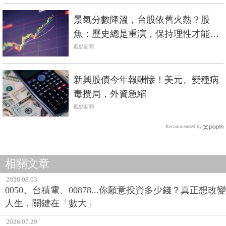
景氣分數降溫，台股依舊火熱？股
魚：歷史總是重演，保持理性才能立
於不敗
觀點新聞
新興股債今年報酬慘！美元、變種病
毒攪局，外資急縮
觀點新聞
Recommended by
相關文章
2026.08.03
0050、台積電、00878...你願意投資多少錢？真正想改變
人生，關鍵在「數大」
2026.07.29