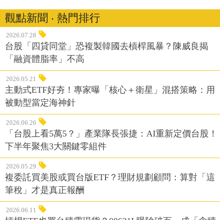
觀點新聞 ‧ 熱門排行
2026.07.28
台股「四貸同堂」恐複製韓國去槓桿風暴？陳威良揭
「融資體脂率」不高
2026.05.21
主動式ETF好夯！專家曝「核心＋衛星」混搭策略：用
被動型當定海神針
2026.06.26
「台股上看5萬5？」產業隊長張捷：AI重新定價台股！
下半年聚焦3大關鍵零組件
2026.05.29
複委託買美股或買台版ETF？理財規劃顧問：算對「這
筆稅」才是真正報酬
2026.06.11