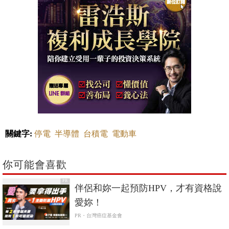
關鍵字:
停電
半導體
台積電
電動車
你可能會喜歡
PR
伴侶和妳一起預防HPV，才有資格說
愛妳！
PR・台灣癌症基金會