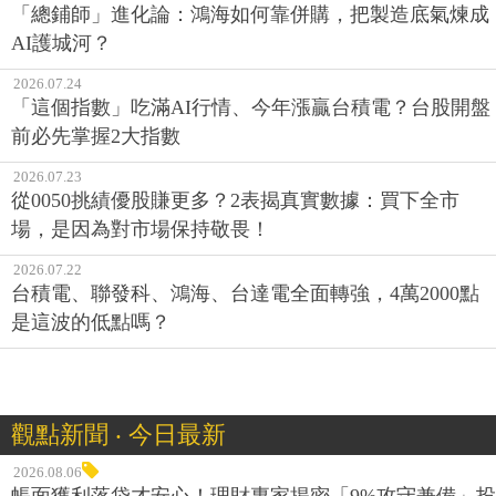
「總鋪師」進化論：鴻海如何靠併購，把製造底氣煉成
AI護城河？
2026.07.24
「這個指數」吃滿AI行情、今年漲贏台積電？台股開盤
前必先掌握2大指數
2026.07.23
從0050挑績優股賺更多？2表揭真實數據：買下全市
場，是因為對市場保持敬畏！
2026.07.22
台積電、聯發科、鴻海、台達電全面轉強，4萬2000點
是這波的低點嗎？
觀點新聞 ‧ 今日最新
2026.08.06
帳面獲利落袋才安心！理財專家揭密「9%攻守兼備」投