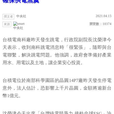
確保供電無虞
2021.04.15
中央社
撰文者
瀏覽數：
10374
來源
中央社
台積電南科廠昨天發生跳電，行政院副院長沈榮津今
天表示，收到南科跳電消息時「很緊張」，隨即與台
電聯繫，解決跳電問題。他強調，政府會準備好產業
用水、用電以及土地，讓企業安心投資。
台積電位於南部科學園區的晶圓14P7廠昨天發生停電
意外，法人估計，恐影響上千片晶圓，金額將逾新台
幣1億元。
沈榮津今天出席「台灣綠電競爭力 接軌全球ESG」論