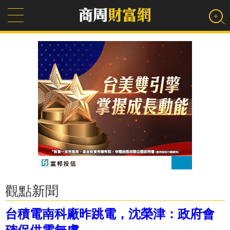
觀點新聞
台積電南科廠昨跳電，沈榮津：政府會