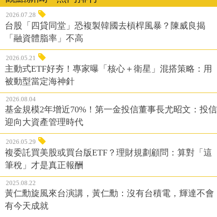
2026.07.28
台股「四貸同堂」恐複製韓國去槓桿風暴？陳威良揭
「融資體脂率」不高
2026.05.21
主動式ETF好夯！專家曝「核心＋衛星」混搭策略：用
被動型當定海神針
2026.08.04
基金規模2年增近70%！第一金投信董事長尤昭文：投信
迎向大資產管理時代
2026.05.29
複委託買美股或買台版ETF？理財規劃顧問：算對「這
筆稅」才是真正報酬
2025.08.22
黃仁勳旋風來台演講，黃仁勳：沒有台積電，輝達不會
有今天成就