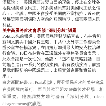
潔篪說：「美國應該改變自己的形象，停止在全球各
地提倡美國版民主。許多美國民眾對美國民主缺乏信
心」。他說，中國不會接受美國的不當指控，近來的
發展讓兩國關係陷入空前的艱困時期，傷害兩國人民
利益。
美中高層將首次會晤 談"深刻分歧"議題
Politico先前報導，美國國務院聲明稿宣布，布林肯和
蘇利文將與中國外長王毅、中共中央外事工作委員會
辦公室主任楊潔篪，在阿拉斯加州最大城安克拉治舉
行會議。10日布林肯在眾議院外交事務委員會表示，
此次會議是一次性的。他說：「這不是戰略對話，目
前無意進行一系列的後續接觸。若有後續接洽，前提
是我們關切的中國議題上，出現實質進展和實質結
果」。
白宮新聞秘書Jen Psaki則說，拜登當局首次的美中會議
在美國境內舉行、而且與歐亞盟友磋商後才登場，相
當重要。她強調雙方將討論有「深刻分歧」(deep
disagreements)的議題。