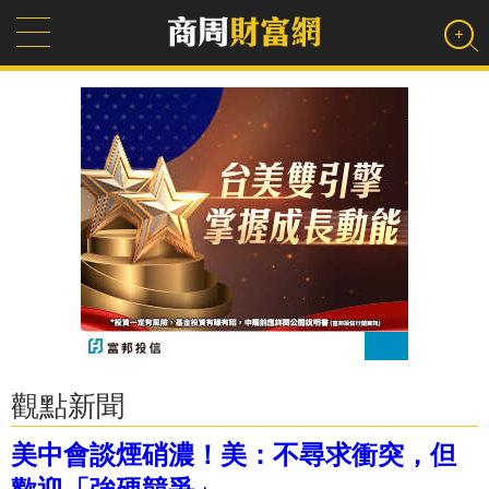
觀點新聞
美中會談煙硝濃！美：不尋求衝突，但