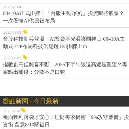
2026.08.04
00410A正式掛牌！「台版主動QQQ」投資哪些股票？
一次看懂AI供應鏈布局
2026.08.03
台股科技新兵登場！AI投資不光看護國神山 00410A主
動式ETF布局科技供應鏈 8/3掛牌上市
2026.08.03
指數創高但雜音不斷，2026下半年該追高還是觀望？專
家點出關鍵：分散不是口號
觀點新聞 ‧ 今日最新
2026.08.06
帳面獲利落袋才安心！理財專家揭密「9%攻守兼備」投
資術 留意8/10關鍵日