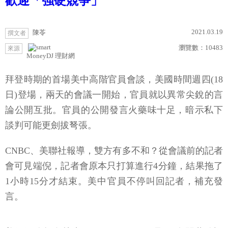
歡迎「強硬競爭」
2021.03.19
陳苓
撰文者
瀏覽數：
10483
來源
MoneyDJ 理財網
拜登時期的首場美中高階官員會談，美國時間週四(18
日)登場，兩天的會議一開始，官員就以異常尖銳的言
論公開互批。官員的公開發言火藥味十足，暗示私下
談判可能更劍拔弩張。
CNBC、美聯社報導，雙方有多不和？從會議前的記者
會可見端倪，記者會原本只打算進行4分鐘，結果拖了
1小時15分才結束。美中官員不停叫回記者，補充發
言。