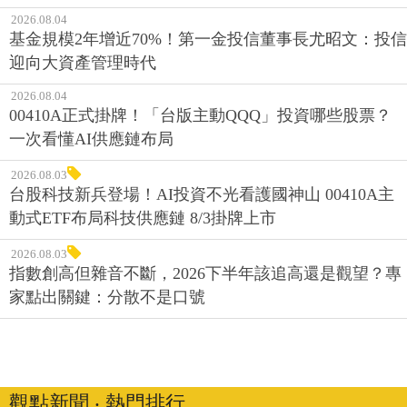
2026.08.04
基金規模2年增近70%！第一金投信董事長尤昭文：投信
迎向大資產管理時代
2026.08.04
00410A正式掛牌！「台版主動QQQ」投資哪些股票？
一次看懂AI供應鏈布局
2026.08.03
台股科技新兵登場！AI投資不光看護國神山 00410A主
動式ETF布局科技供應鏈 8/3掛牌上市
2026.08.03
指數創高但雜音不斷，2026下半年該追高還是觀望？專
家點出關鍵：分散不是口號
觀點新聞 ‧ 熱門排行