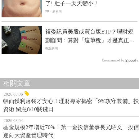
了! 肚子一天天變小！
PR・新素簡
複委託買美股或買台版ETF？理財規
劃顧問：算對「這筆稅」才是真正報
酬
觀點新聞
Recommended by
相關文章
2026.08.06
帳面獲利落袋才安心！理財專家揭密「9%攻守兼備」投
資術 留意8/10關鍵日
2026.08.04
基金規模2年增近70%！第一金投信董事長尤昭文：投信
迎向大資產管理時代