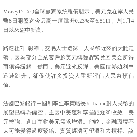
MoneyDJ XQ全球贏家系統報價顯示，美元兌在岸人民
幣8日開盤迄今最高一度跳升0.23%至6.5111、創1月4
日以來盤中新高。
路透社7日報導，交易人士透露，人民幣近來的大貶走
勢，因為部分企業客戶趁美元轉強趕緊兌回美金所得
而獲得緩解。然而，美元近來反彈、美國債券殖利率
迅速跳升，卻促使許多投資人重新評估人民幣預估
值。
法國巴黎銀行中國利率匯率策略長Ji Tianhe對人民幣的
展望已轉為偏空，主因中美殖利率差距逐漸收斂、美
元轉強、進口商對美元需求增溫。他說，金融環境不
太可能變得過度緊縮、實質經濟可望溫和去槓桿。該