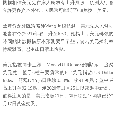
機構相信美元兌在岸人民幣有上升風險，預測人行會
允許更多資本外流，人民幣可能貶至6.8兌換一美元。
匯豐資深外匯策略師Wang Ju也預測，美元兌人民幣可
能會在今(2021)年底上升至6.60。她指出，美元轉強的
時間點比該機構原本預測要早了些，倘若美元殖利率
持續攀高、恐令出口蒙上陰影。
美元指數同步上漲。MoneyDJ iQuote報價顯示，追蹤
美元兌一籃子6種主要貨幣的ICE美元指數(US Dollar
Index，簡稱DXY)5日跳漲0.38%、收91.98點；盤中最
高上升至92.19點、創2020年11月25日以來盤中新高。
值得注意的是，美元指數20日、60日移動平均線已於2
月17日黃金交叉。