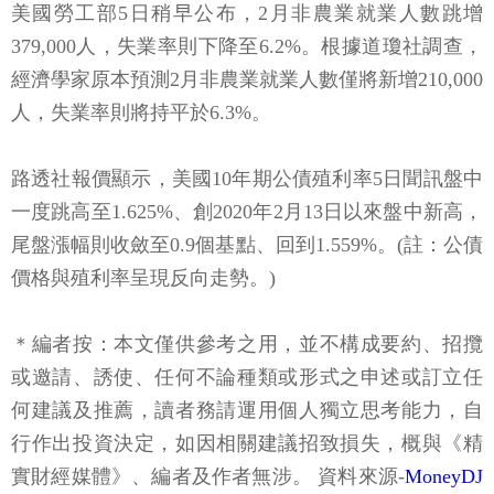
美國勞工部5日稍早公布，2月非農業就業人數跳增
379,000人，失業率則下降至6.2%。根據道瓊社調查，
經濟學家原本預測2月非農業就業人數僅將新增210,000
人，失業率則將持平於6.3%。
路透社報價顯示，美國10年期公債殖利率5日聞訊盤中
一度跳高至1.625%、創2020年2月13日以來盤中新高，
尾盤漲幅則收斂至0.9個基點、回到1.559%。(註：公債
價格與殖利率呈現反向走勢。)
＊編者按：本文僅供參考之用，並不構成要約、招攬
或邀請、誘使、任何不論種類或形式之申述或訂立任
何建議及推薦，讀者務請運用個人獨立思考能力，自
行作出投資決定，如因相關建議招致損失，概與《精
實財經媒體》、編者及作者無涉。 資料來源-
MoneyDJ