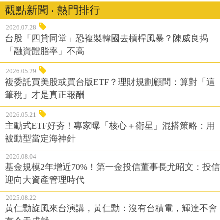
觀點新聞 ‧ 熱門排行
2026.07.28
台股「四貸同堂」恐複製韓國去槓桿風暴？陳威良揭
「融資體脂率」不高
2026.05.29
複委託買美股或買台版ETF？理財規劃顧問：算對「這
筆稅」才是真正報酬
2026.05.21
主動式ETF好夯！專家曝「核心＋衛星」混搭策略：用
被動型當定海神針
2026.08.04
基金規模2年增近70%！第一金投信董事長尤昭文：投信
迎向大資產管理時代
2025.08.22
黃仁勳旋風來台演講，黃仁勳：沒有台積電，輝達不會