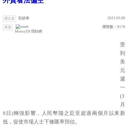
外資看法偏空
2021.03.08
郭妍希
撰文者
瀏覽數：
9178
來源
MoneyDJ 理財網
受
到
美
元
週
一
(3
月
8日)轉強影響，人民幣隨之貶至超過兩個月以來新
低，促使市場人士下修匯率預估。