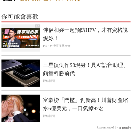
你可能會喜歡
PR
伴侶和妳一起預防HPV，才有資格說
愛妳！
PR・台灣癌症基金會
三星復仇作S8現身！具AI語音助理、
銷量料勝前代
觀點新聞
富豪榜「門檻」創新高！川普財產縮
水6億美元，一口氣掉92名
觀點新聞
Recommended by