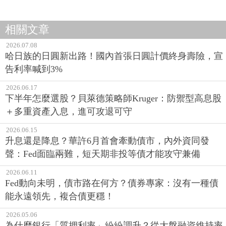
相關文章
2026.07.08
哈日族的日圓新出路！國內首張日圓計價終身壽險，宣
告利率喊到3%
2026.06.17
下半年怎麼選股？貝萊德策略師Kruger：防禦型高息股
＋多重資產入息，進可攻退可守
2026.06.15
升息還是降息？華許6月首會牽動債市，內外資同發
聲：Fed面臨兩難，短天期非投等債才能攻守兼備
2026.06.11
Fed動向未明，債市路在何方？債券專家：沒有一種債
能永遠領先，複合債更穩！
2026.05.06
為什麼銀行「質押利率」紛紛調升？從大盤融資維持率