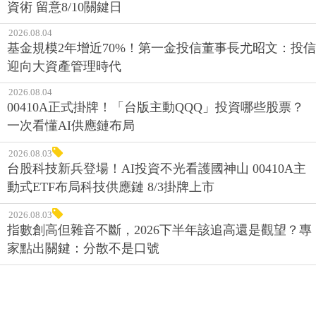
資術 留意8/10關鍵日
2026.08.04
基金規模2年增近70%！第一金投信董事長尤昭文：投信
迎向大資產管理時代
2026.08.04
00410A正式掛牌！「台版主動QQQ」投資哪些股票？
一次看懂AI供應鏈布局
2026.08.03
台股科技新兵登場！AI投資不光看護國神山 00410A主
動式ETF布局科技供應鏈 8/3掛牌上市
2026.08.03
指數創高但雜音不斷，2026下半年該追高還是觀望？專
家點出關鍵：分散不是口號