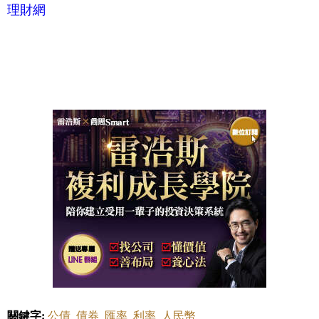
理財網
關鍵字:
公債
債券
匯率
利率
人民幣