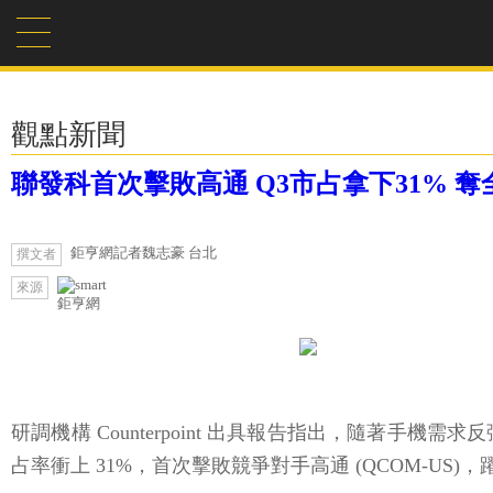
觀點新聞
聯發科首次擊敗高通 Q3市占拿下31% 
鉅亨網記者魏志豪 台北
撰文者
來源
鉅亨網
研調機構 Counterpoint 出具報告指出，隨著手
占率衝上 31%，首次擊敗競爭對手高通 (QCOM-US)