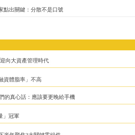
專家點出關鍵：分散不是口號
信迎向大資產管理時代
融資體脂率」不高
他們的真心話：應該要更晚給手機
積量」冠軍
下半年聚焦3大關鍵零組件