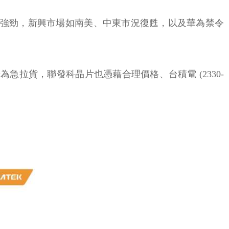
0 美元的需求強勁，新興市場如南美、中東市況復甦，以及華為禁令
華為急拉貨，聯發科晶片也憑藉合理價格、台積電 (2330-