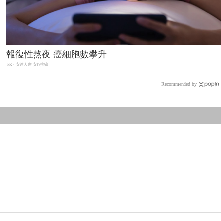
報復性熬夜 癌細胞數攀升
PR・安達人壽 安心抗癌
Recommended by