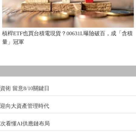
槓桿ETF也買台積電現貨？00631L曝險破百，成「含積
量」冠軍
術 留意8/10關鍵日
信迎向大資產管理時代
一次看懂AI供應鏈布局