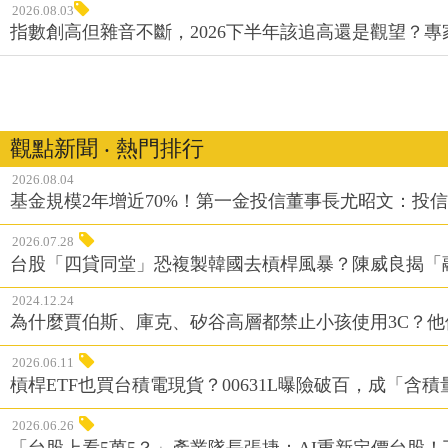
2026.08.03
指數創高但雜音不斷，2026下半年該追高還是觀望？
觀點新聞 ‧ 熱門排行
2026.08.04
基金規模2年增近70%！第一金投信董事長尤昭文：投
2026.07.28
台股「四貸同堂」恐複製韓國去槓桿風暴？陳威良揭「
2024.12.24
為什麼賈伯斯、庫克、矽谷高層都禁止小孩使用3C？
2026.06.11
槓桿ETF也買台積電現貨？00631L曝險破百，成「含
2026.06.26
「台股上看5萬5？」產業隊長張捷：AI重新定價台股！