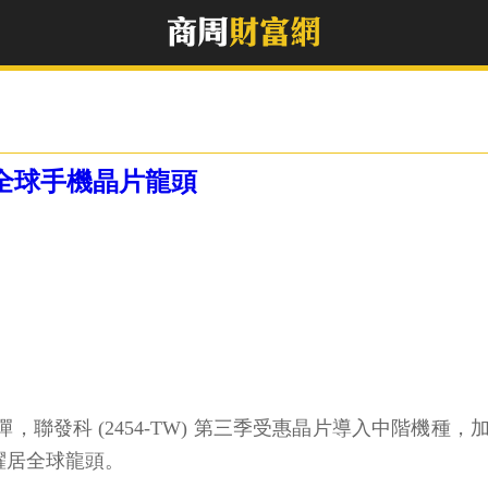
奪全球手機晶片龍頭
機需求反彈，聯發科 (2454-TW) 第三季受惠晶片導入中
，躍居全球龍頭。