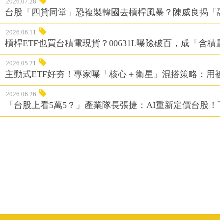
2026.07.28
台股「四貸同堂」恐複製韓國去槓桿風暴？陳威良揭「
2026.06.11
槓桿ETF也買台積電現貨？00631L曝險破百，成「含
2026.05.21
主動式ETF好夯！專家曝「核心＋衛星」混搭策略：用
2026.06.26
「台股上看5萬5？」產業隊長張捷：AI重新定價台股！