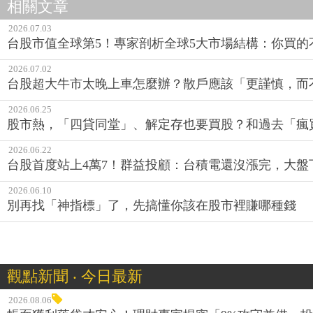
相關文章
2026.07.03
台股市值全球第5！專家剖析全球5大市場結構：你買
2026.07.02
台股超大牛市太晚上車怎麼辦？散戶應該「更謹慎，而
2026.06.25
股市熱，「四貸同堂」、解定存也要買股？和過去「瘋
2026.06.22
台股首度站上4萬7！群益投顧：台積電還沒漲完，大盤
2026.06.10
別再找「神指標」了，先搞懂你該在股市裡賺哪種錢
觀點新聞 ‧ 今日最新
2026.08.06