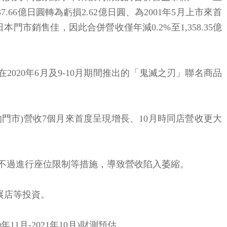
66億日圓轉為虧損2.62億日圓、為2001年5月上市來首
市銷售佳，因此合併營收僅年減0.2%至1,358.35億
020年6月及9-10月期間推出的「鬼滅之刃」聯名商品
門市)營收7個月來首度呈現增長、10月時同店營收更大
啟營業、不過進行座位限制等措施，導致營收陷入萎縮。
展店等投資。
月-2021年10月)財測預估。