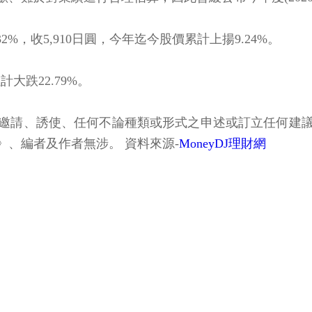
32%，收5,910日圓，今年迄今股價累計上揚9.24%。
計大跌22.79%。
邀請、誘使、任何不論種類或形式之申述或訂立任何建
、編者及作者無涉。 資料來源-
MoneyDJ理財網