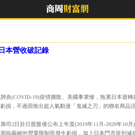
日本營收破記錄
肺炎(COVID-19)疫情擴散、美國事業慘，拖累日本迴轉壽司連
度虧損，不過因推出超人氣動漫「鬼滅之刃」的聯名商品
壽司2日於日股盤後公布上年度(2019年11月-2020年
面臨嚴峻的營業限制而發生虧損，加上日本門市提列減損