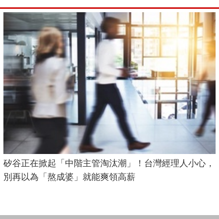
矽谷正在掀起「中階主管淘汰潮」！台灣經理人小心，
別再以為「熬成婆」就能爽領高薪