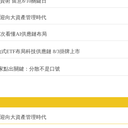
術 留意8/10關鍵日
信迎向大資產管理時代
一次看懂AI供應鏈布局
式ETF布局科技供應鏈 8/3掛牌上市
專家點出關鍵：分散不是口號
信迎向大資產管理時代