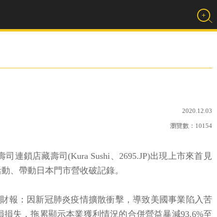
2020.12.03
瀏覽數：
10154
鎖店藏壽司(Kura Sushi、2695.JP)出現上市來首見
活動、帶動日本門市營收破記錄。
10月)財報：因新冠肺炎疫情擴散衝擊，導致美國事業陷入苦
損失，拖累顯示本業獲利情況的合併營益暴減93.6%至