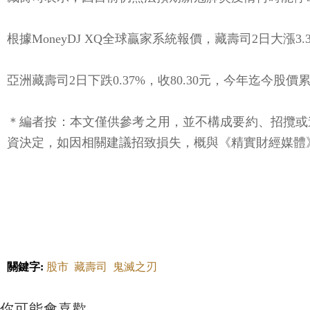
根據MoneyDJ XQ全球贏家系統報價，藏壽司2日大漲3.
亞洲藏壽司2日下跌0.37%，收80.30元，今年迄今股價累
＊編者按：本文僅供參考之用，並不構成要約、招攬或
資決定，如因相關建議招致損失，概與《精實財經媒體》
關鍵字:
股市
藏壽司
鬼滅之刃
你可能會喜歡