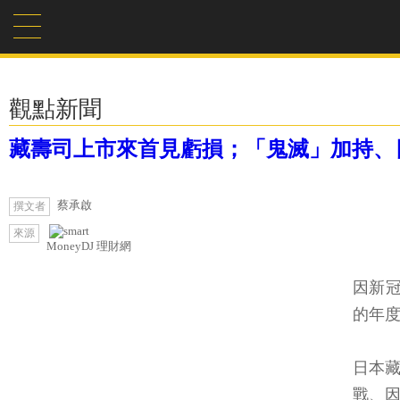
觀點新聞
藏壽司上市來首見虧損；「鬼滅」加持、
蔡承啟
撰文者
來源
MoneyDJ 理財網
因新冠
的年
日本藏
戰、因