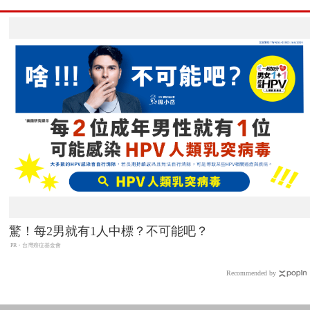
驚！每2男就有1人中標？不可能吧？
PR・台灣癌症基金會
Recommended by