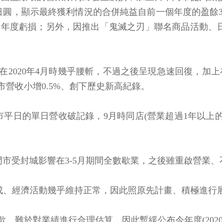
億日圓，顯示最終獲利情況的合併純益自前一個年度的盈餘37.
年度虧損；另外，因推出「鬼滅之刃」聯名商品活動、日本門
。
020年4月時幾乎腰斬，不過之後呈現急速回復，加上在2
營收小增0.5%、創下歷史新高紀錄。
平日的單日營收破記錄，9月時同店(營業超過1年以上的
Inc.所有門市受封城影響在3-5月期間全數歇業，之後雖重
疫有成、經濟活動幾乎維持正常，因此照原先計畫、積極進行
於對業績進行合理估算，因此暫緩公布今年度(2020年11