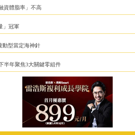
融資體脂率」不高
積量」冠軍
被動型當定海神針
下半年聚焦3大關鍵零組件