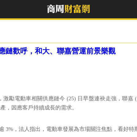
應鏈歡呼，和大、聯嘉營運前景樂觀
勵電動車相關供應鏈今 (25) 日早盤連袂走強，聯嘉 (62
並啟用投產，因應客戶持續成長的需求。
嘉均漲逾 3%，法人指出，電動車發展為市場關注焦點，看