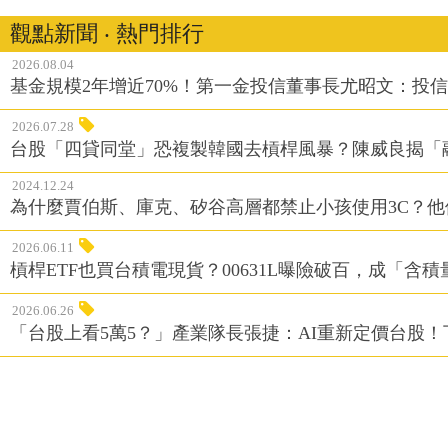
觀點新聞 ‧ 熱門排行
2026.08.04
基金規模2年增近70%！第一金投信董事長尤昭文：投
2026.07.28
台股「四貸同堂」恐複製韓國去槓桿風暴？陳威良揭「
2024.12.24
為什麼賈伯斯、庫克、矽谷高層都禁止小孩使用3C？
2026.06.11
槓桿ETF也買台積電現貨？00631L曝險破百，成「含
2026.06.26
「台股上看5萬5？」產業隊長張捷：AI重新定價台股！