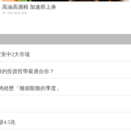
高油高酒精 加速癌上身
PR・安達人壽 安心抗癌
寶美中2大市場
，誰的投資哲學最適合你？
將經歷「幾個艱難的季度」
4.5兆