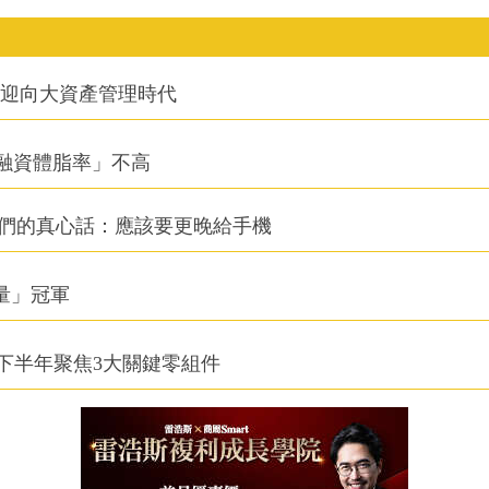
信迎向大資產管理時代
融資體脂率」不高
他們的真心話：應該要更晚給手機
積量」冠軍
下半年聚焦3大關鍵零組件