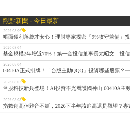
觀點新聞 ‧ 今日最新
2026.08.06
帳面獲利落袋才安心！理財專家揭密「9%攻守兼備」投資
2026.08.04
基金規模2年增近70%！第一金投信董事長尤昭文：投
2026.08.04
00410A正式掛牌！「台版主動QQQ」投資哪些股票？
2026.08.03
台股科技新兵登場！AI投資不光看護國神山 00410A主動
2026.08.03
指數創高但雜音不斷，2026下半年該追高還是觀望？