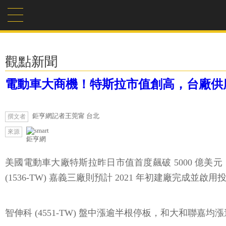
觀點新聞
電動車大商機！特斯拉市值創高，台廠供
鉅亨網記者王莞甯 台北
撰文者
來源
鉅亨網
美國電動車大廠特斯拉昨日市值首度飆破 5000 億美元，激
(1536-TW) 嘉義三廠則預計 2021 年初建廠完成
智伸科 (4551-TW) 盤中漲逾半根停板，和大和聯