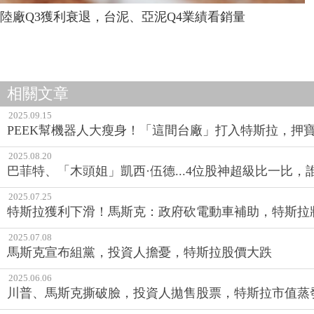
陸廠Q3獲利衰退，台泥、亞泥Q4業績看銷量
相關文章
2025.09.15
PEEK幫機器人大瘦身！「這間台廠」打入特斯拉，押
2025.08.20
巴菲特、「木頭姐」凱西·伍德...4位股神超級比一比
2025.07.25
特斯拉獲利下滑！馬斯克：政府砍電動車補助，特斯拉
2025.07.08
馬斯克宣布組黨，投資人擔憂，特斯拉股價大跌
2025.06.06
川普、馬斯克撕破臉，投資人拋售股票，特斯拉市值蒸發