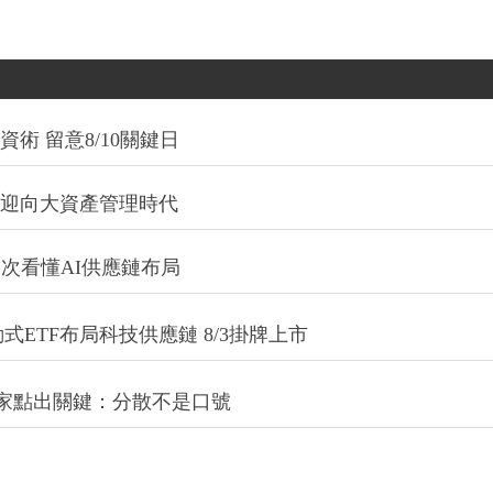
術 留意8/10關鍵日
信迎向大資產管理時代
一次看懂AI供應鏈布局
式ETF布局科技供應鏈 8/3掛牌上市
專家點出關鍵：分散不是口號